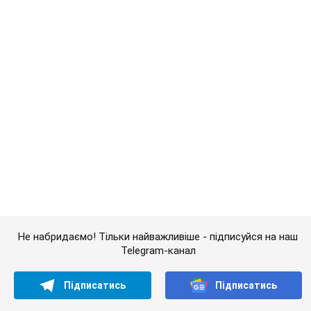
Не набридаємо! Тільки найважливіше - підписуйся на наш
Telegram-канал
Підписатись
Підписатись
ТОП-6 ознак по-справжньому...
Важливе