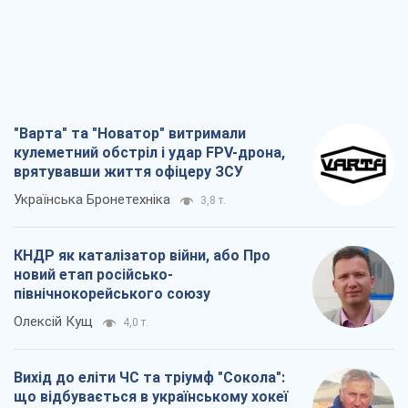
північнокорейського союзу
Олексій Кущ
4,0 т.
Вихід до еліти ЧС та тріумф "Сокола":
що відбувається в українському хокеї
Олександр Липенко
1,7 т.
Що очікує українців у 2026–2028 роках?
Головні висновки з нових прогнозів від
НБУ
Василь Фурман
28,4 т.
Всі думки