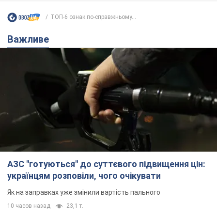
АЗС "готуються" до суттєвого підвищення цін:
українцям розповіли, чого очікувати
Як на заправках уже змінили вартість пального
10 часов назад
23,1 т.
"Білий дім не є власністю Трампа":
суд США зупинив будівництво
бальної зали за $400 млн
Трамп вже заявив, що негайно подасть
апеляцію а це "жахливе рішення"
9 часов назад
2,0 т.
Війна змінює не лише тактику: в НГУ
показали інженерні рішення проти
російських FPV-дронів. Фото
Це "постапокаліптична естетика зі світу
"Шаленого Макса"