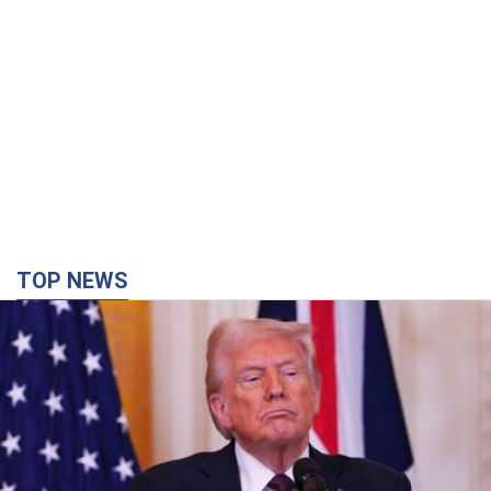
Кінець епохи "фактора Трампа": хто насправді
забезпечить Україні захист від російської
балістики. Інтерв’ю з Безсмертним
Володимир Зеленський зустрівся з українським дипломата
та окреслив нове бачення війни та ролі міжнародних
партнерів у боротьбі з Росією
2 часа назад
6,6 т.
У Києві внаслідок російської атаки
постраждали четверо людей. Фото