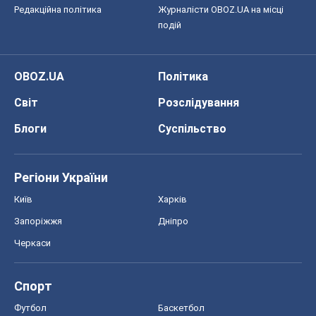
Черкаси
Спорт
Футбол
Баскетбол
Хокей
Бокс
Формула-1
Моя школа
ГДЗ
Підручники
Онлайн уроки
ДПА
ЗНО
НМТ
СНД посібники
Авто