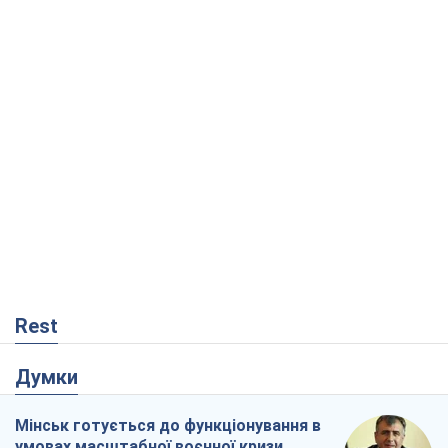
Rest
Думки
Мінськ готується до функціонування в
умовах масштабної воєнної кризи
Олександр Левченко
1,0 т.
Росія втрачає ресурси поза планом: хто
насправді диктує темп війни
Сергій Місюра
10,5 т.
Захід проспав загрозу: Росія може
перевірити НАТО війною
Леонід Невзлін
4,5 т.