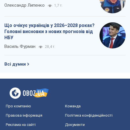
Про компанію
Команда
Правова інформація
Політика конфіденційності
Реклама на сайті
Документи
Редакційна політика
Журналісти OBOZ.UA на місці
подій
OBOZ.UA
Політика
Світ
Розслідування
Блоги
Суспільство
Регіони України
Київ
Харків
Запоріжжя
Дніпро