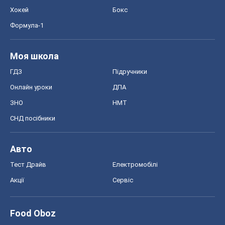
Тест Драйв
Електромобілі
Акції
Сервіс
Food Oboz
Рецепти
Напої
Дієти
Економіка
Ринки та компанії
Макроекономіка
MedOboz
Новини медицини
MAMACLUB
Шоу