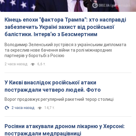
Ворог продовжує регулярний ракетний терор столиці
2 часа назад
14,7 т.
Росіяни атакували дроном лікарню у Херсоні:
постраждали медпрацівниці
Загалом постраждали чотири жінки – і вони не єдині поранені
за добу
8 часов назад
3,5 т.