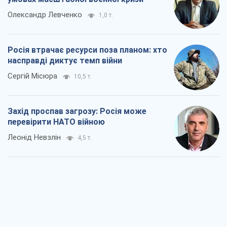
"Варта" та "Новатор" витримали
кулеметний обстріл і удар FPV-дрона,
врятувавши життя офіцеру ЗСУ
Українська Бронетехніка
3,8 т.
КНДР як каталізатор війни, або Про
новий етап російсько-