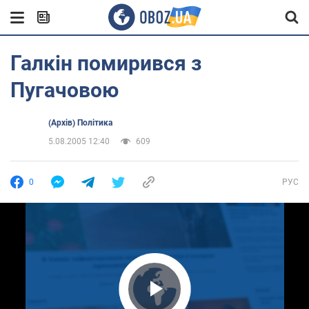
Галкін помирився з
Пугачовою
(Архів) Політика
5.08.2005 12:40
609
0
РУС