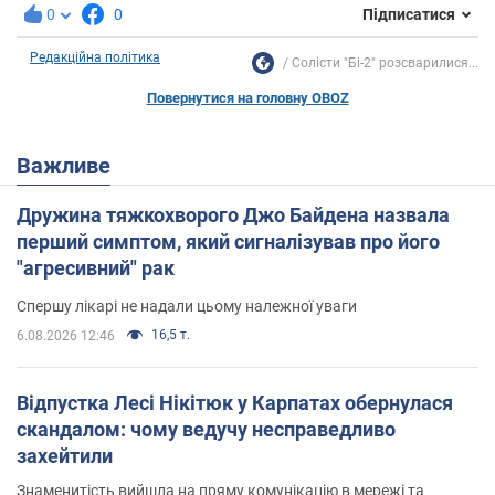
0
0
Підписатися
Редакційна політика
Солісти "Бі-2" розсварилися...
Повернутися на головну OBOZ
Важливе
Дружина тяжкохворого Джо Байдена назвала
перший симптом, який сигналізував про його
"агресивний" рак
Спершу лікарі не надали цьому належної уваги
16,5 т.
6.08.2026 12:46
Відпустка Лесі Нікітюк у Карпатах обернулася
скандалом: чому ведучу несправедливо
захейтили
Знаменитість вийшла на пряму комунікацію в мережі та