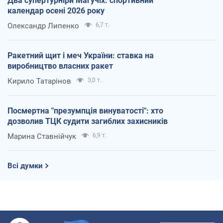
Два супертурніри Магучіх: спортивний
календар осені 2026 року
Олександр Липенко
6,7 т.
Ракетний щит і меч України: ставка на
виробництво власних ракет
Кирило Татарінов
3,0 т.
Посмертна "презумпція винуватості": хто
дозволив ТЦК судити загиблих захисників
Марина Ставнійчук
6,9 т.
Всі думки