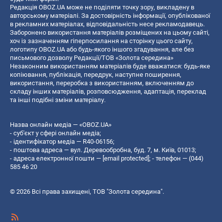
Редакція OBOZ.UA може не поділяти точку зору, викладену в
авторському матеріалі. За достовірність інформації, опублікованої
в рекламних матеріалах, відповідальність несе рекламодавець.
Заборонено використання матеріалів розміщених на цьому сайті,
хоч із зазначенням гіперпосилання на сторінку цього сайту,
логотипу OBOZ.UA або будь-якого іншого згадування, але без
письмового дозволу Редакції/ТОВ «Золота середина»
Незаконним використанням матеріалів буде вважатися: будь-яке
копiювання, публiкацiя, передрук, наступне поширення,
використання, переробка з використанням, включенням до
складу інших матеріалів, розповсюдження, адаптація, переклад
та інші подібні зміни матеріалу.
Назва онлайн медіа — «OBOZ.UA»
- суб'єкт у сфері онлайн медіа;
- ідентифікатор медіа — R40-06156;
- поштова адреса — вул. Деревообробна, буд. 7, м. Київ, 01013;
- адреса електронної пошти —
[email protected]
; - телефон — (044)
585 46 20
© 2026 Всі права захищені, ТОВ "Золота середина".