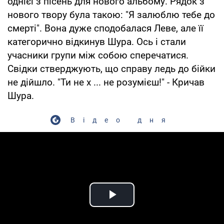
однієї з пісень для нового альбому. Рядок з
нового твору була такою: "Я залюблю тебе до
смерті". Вона дуже сподобалася Леве, але її
категорично відкинув Шура. Ось і стали
учасники групи між собою сперечатися.
Свідки стверджують, що справу ледь до бійки
не дійшло. "Ти не х ... не розумієш!" - Кричав
Шура.
Відео дня
Play Video