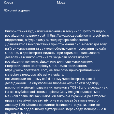
Краса
Мода
Жіночий журнал
Використання будь-яких матеріалів ( в тому числі фото- та відео-),
розміщених на цьому сайті
https://www.obozrevatel.com
та всіх його
піддоменах, в будь-якому вигляді суворо заборонено.
Дозволяється використання при отриманні письмового дозволу
на їх використання та за умови обов'язкового посилання на сайт
OBOZ.UA, а для інтернет-видань - при отриманні письмового
дозволу на їх використання та за умови обов'язкового
розміщення прямого, відкритого для пошукових систем,
гіперпосилання на сторінку OBOZ.UA за посиланням
https://www.obozrevatel.com
, на якій розміщено оригінальний
матеріал в першому абзаці матеріалу.
Всі матеріали на цьому сайті, в тому числі інтерв’ю, статті,
дослідження – є службовими творами журналістів редакції,
виключні майнові права на які належать ТОВ «Золота середина».
На всі опубліковані фотоматеріали Getty Images редакція має
майнові права, які захищаються законом України «Про авторські
права та суміжні права», ніхто не має права без письмового
дозволу ТОВ «Золота середина» їх використовувати, вони не
підлягають подальшому відтворенню, перекладу, поширенню в
будь-якій формі.