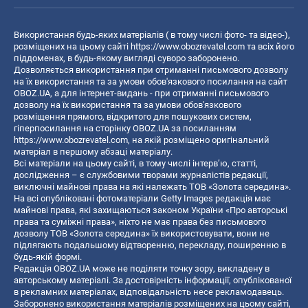
Використання будь-яких матеріалів ( в тому числі фото- та відео-),
розміщених на цьому сайті
https://www.obozrevatel.com
та всіх його
піддоменах, в будь-якому вигляді суворо заборонено.
Дозволяється використання при отриманні письмового дозволу
на їх використання та за умови обов'язкового посилання на сайт
OBOZ.UA, а для інтернет-видань - при отриманні письмового
дозволу на їх використання та за умови обов'язкового
розміщення прямого, відкритого для пошукових систем,
гіперпосилання на сторінку OBOZ.UA за посиланням
https://www.obozrevatel.com
, на якій розміщено оригінальний
матеріал в першому абзаці матеріалу.
Всі матеріали на цьому сайті, в тому числі інтерв’ю, статті,
дослідження – є службовими творами журналістів редакції,
виключні майнові права на які належать ТОВ «Золота середина».
На всі опубліковані фотоматеріали Getty Images редакція має
майнові права, які захищаються законом України «Про авторські
права та суміжні права», ніхто не має права без письмового
дозволу ТОВ «Золота середина» їх використовувати, вони не
підлягають подальшому відтворенню, перекладу, поширенню в
будь-якій формі.
Редакція OBOZ.UA може не поділяти точку зору, викладену в
авторському матеріалі. За достовірність інформації, опублікованої
в рекламних матеріалах, відповідальність несе рекламодавець.
Заборонено використання матеріалів розміщених на цьому сайті,