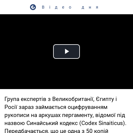
Відео дня
Play Video
Група експертів з Великобританії, Єгипту і
Росії зараз займається оцифруванням
рукописи на аркушах пергаменту, відомої під
назвою Синайський кодекс (Codex Sinaiticus).
Передбачається, що це одна з 50 копій