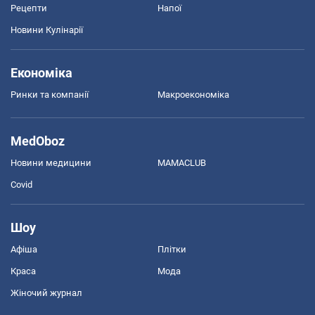
Рецепти
Напої
Новини Кулінарії
Економіка
Ринки та компанії
Макроекономіка
MedOboz
Новини медицини
MAMACLUB
Covid
Шоу
Афіша
Плітки
Краса
Мода
Жіночий журнал