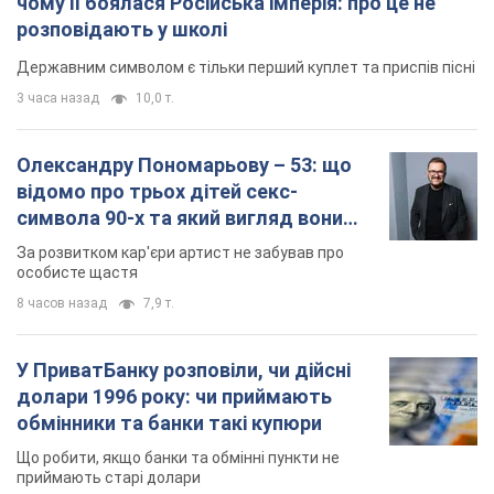
чому її боялася Російська імперія: про це не
розповідають у школі
Державним символом є тільки перший куплет та приспів пісні
3 часа назад
10,0 т.
Олександру Пономарьову – 53: що
відомо про трьох дітей секс-
символа 90-х та який вигляд вони
мають
За розвитком кар'єри артист не забував про
особисте щастя
8 часов назад
7,9 т.
У ПриватБанку розповіли, чи дійсні
долари 1996 року: чи приймають
обмінники та банки такі купюри
Що робити, якщо банки та обмінні пункти не
приймають старі долари