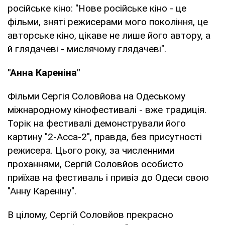
російське кіно: "Нове російське кіно - це
фільми, зняті режисерами мого покоління, це
авторське кіно, цікаве не лише його автору, а
й глядачеві - мислячому глядачеві".
"Анна Кареніна"
Фільми Сергія Соловйова на Одеському
міжнародному кінофестивалі - вже традиція.
Торік на фестивалі демонстрували його
картину "2-Асса-2", правда, без присутності
режисера. Цього року, за численними
проханнями, Сергій Соловйов особисто
приїхав на фестиваль і привіз до Одеси свою
"Анну Кареніну".
В цілому, Сергій Соловйов прекрасно