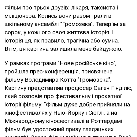
Фільм про трьох друзів: лікаря, таксиста і
міліціонера. Колись вони разом грали в
шкільному ансамблі "Громозека". Тепер їм за
сорок, у кожного своя життєва історія. І
історія ця, як правило, трагічна або сумна.
Втім, ця картина залишила мене байдужою.
У рамках програми "Нове російське кіно",
пройшла прес-конференція, присвячена
фільму Володимира Котта "Громозека".
Картину представляв продюсер Євген Гінділіс,
який розповів про фестивальну і прокатної
історії фільму: "Фільм дуже добре прийняли на
кінофестивалях у Нью-Йорку і Сіетлі, а на
Міжнародному кінофестивалі в Роттердамі
фільм був удостоєний призу глядацьких