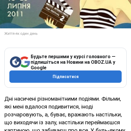
Будьте першими у курсі головного —
підпишіться на Новини на OBOZ.UA у
Google
Підписатися
Дні насичені різноманітними подіями. Фільми,
які мені вдалося подивитися, іноді
розчаровують, а, буває, вражають настільки,
що виходячи із залу, настільки переймаєшся
картиною, що забуваєш про все. У будь-якому