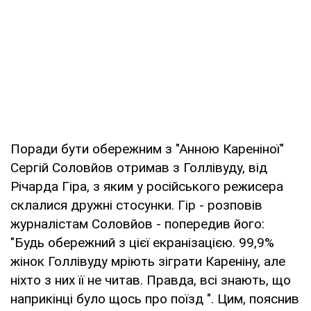
Поради бути обережним з "Анною Кареніної"
Сергій Соловйов отримав з Голлівуду, від
Річарда Гіра, з яким у російського режисера
склалися дружні стосунки. Гір - розповів
журналістам Соловйов - попередив його:
"Будь обережний з цієї екранізацією. 99,9%
жінок Голлівуду мріють зіграти Кареніну, але
ніхто з них її не читав. Правда, всі знають, що
наприкінці було щось про поїзд ". Цим, пояснив