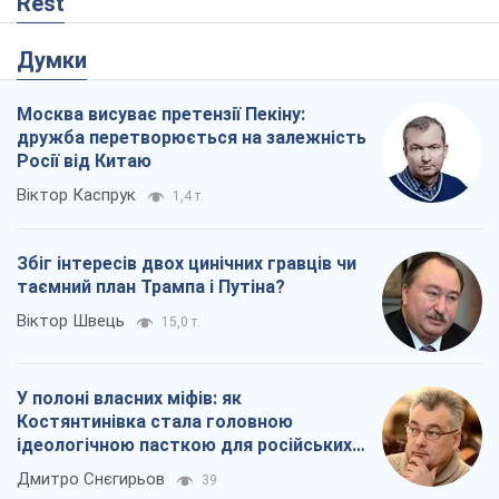
Rest
Думки
Москва висуває претензії Пекіну:
дружба перетворюється на залежність
Росії від Китаю
Віктор Каспрук
1,4 т.
Збіг інтересів двох цинічних гравців чи
таємний план Трампа і Путіна?
Віктор Швець
15,0 т.
У полоні власних міфів: як
Костянтинівка стала головною
ідеологічною пасткою для російських
окупантів
Дмитро Снєгирьов
39