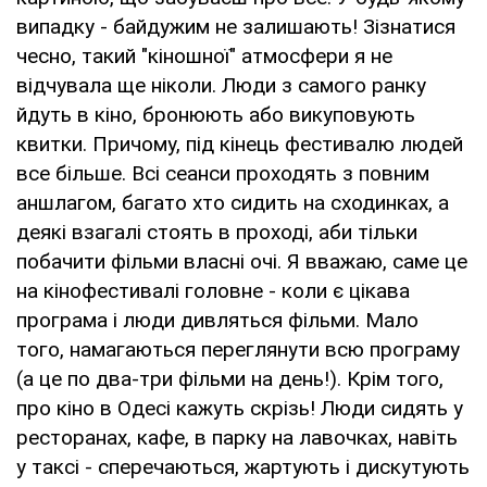
випадку - байдужим не залишають! Зізнатися
чесно, такий "кіношної" атмосфери я не
відчувала ще ніколи. Люди з самого ранку
йдуть в кіно, бронюють або викуповують
квитки. Причому, під кінець фестивалю людей
все більше. Всі сеанси проходять з повним
аншлагом, багато хто сидить на сходинках, а
деякі взагалі стоять в проході, аби тільки
побачити фільми власні очі. Я вважаю, саме це
на кінофестивалі головне - коли є цікава
програма і люди дивляться фільми. Мало
того, намагаються переглянути всю програму
(а це по два-три фільми на день!). Крім того,
про кіно в Одесі кажуть скрізь! Люди сидять у
ресторанах, кафе, в парку на лавочках, навіть
у таксі - сперечаються, жартують і дискутують