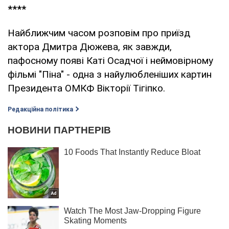
****
Найближчим часом розповім про приїзд
актора Дмитра Дюжева, як завжди,
пафосному появі Каті Осадчої і неймовірному
фільмі "Піна" - одна з найулюбленіших картин
Президента ОМКФ Вікторії Тігіпко.
Редакційна політика