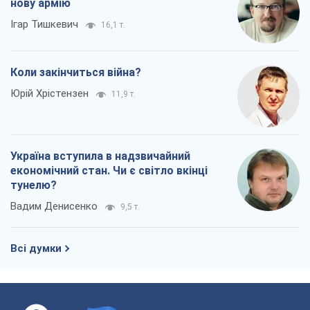
нову армію
Ігар Тишкевич
16,1 т.
Коли закінчиться війна?
Юрій Хрістензен
11,9 т.
Україна вступила в надзвичайний
економічний стан. Чи є світло вкінці
тунелю?
Вадим Денисенко
9,5 т.
Всі думки