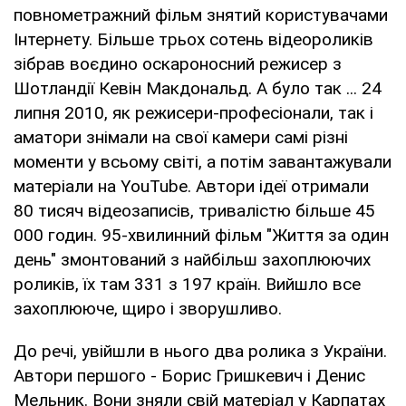
повнометражний фільм знятий користувачами
Інтернету. Більше трьох сотень відеороликів
зібрав воєдино оскароносний режисер з
Шотландії Кевін Макдональд. А було так ... 24
липня 2010, як режисери-професіонали, так і
аматори знімали на свої камери самі різні
моменти у всьому світі, а потім завантажували
матеріали на YouTube. Автори ідеї отримали
80 тисяч відеозаписів, тривалістю більше 45
000 годин. 95-хвилинний фільм "Життя за один
день" змонтований з найбільш захоплюючих
роликів, їх там 331 з 197 країн. Вийшло все
захоплююче, щиро і зворушливо.
До речі, увійшли в нього два ролика з України.
Автори першого - Борис Гришкевич і Денис
Мельник. Вони зняли свій матеріал у Карпатах