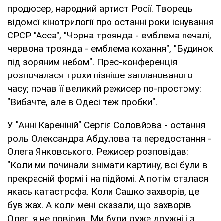
продюсер, народний артист Росії. Творець
відомої кінотрилогії про останні роки існування
СРСР "Асса", "Чорна троянда - емблема печалі,
червона троянда - емблема кохання", "Будинок
під зоряним небом". Прес-конференція
розпочалася трохи пізніше запланованого
часу; почав її великий режисер по-простому:
"Вибачте, але в Одесі теж пробки".
У "Анні Кареніній" Сергія Соловйова - остання
роль Олександра Абдулова та передостання -
Олега Янковського. Режисер розповідав:
"Коли ми починали знімати картину, всі були в
прекрасній формі і на підйомі. А потім сталася
якась катастрофа. Коли Сашко захворів, це
був жах. А коли мені сказали, що захворів
Олег, я не повірив. Ми були дуже дружні і з