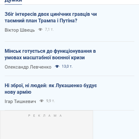
Збіг інтересів двох цинічних гравців чи
таємний план Трампа і Путіна?
Віктор Швець
7,1 т.
Мінськ готується до функціонування в
умовах масштабної воєнної кризи
Олександр Левченко
13,0 т.
Ні зброї, ні людей: як Лукашенко будує
нову армію
Ігар Тишкевич
9,9 т.