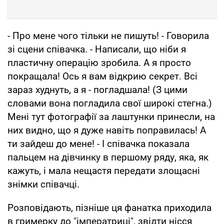
- Про мене чого тільки не пишуть! - Говорила
зі сцени співачка. - Написали, що ніби я
пластичну операцію зробила. А я просто
покращала! Ось я вам відкрию секрет. Всі
зараз худнуть, а я - погладшала! (З цими
словами вона погладила свої широкі стегна.)
Мені тут фотографії за лаштунки принесли, на
них видно, що я дуже навіть поправилась! А
ти зайдеш до мене! - І співачка показала
пальцем на дівчинку в першому ряду, яка, як
кажуть, і мала нещастя передати злощасні
знімки співачці.
Розповідають, пізніше ця фанатка приходила
в гримерку до "імператриці", звідти нісся