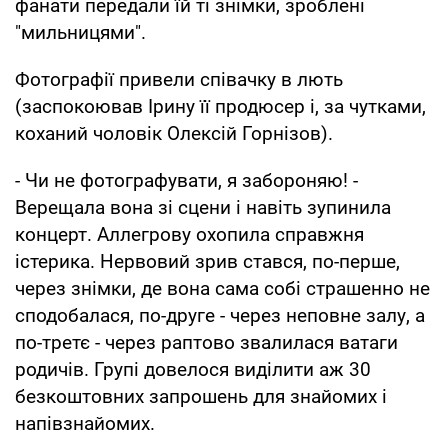
фанати передали їй ті знімки, зроблені
"мильницями".
Фотографії привели співачку в лють
(заспокоював Ірину її продюсер і, за чутками,
коханий чоловік Олексій Горнізов).
- Чи не фотографувати, я забороняю! -
Верещала вона зі сцени і навіть зупинила
концерт. Аллегрову охопила справжня
істерика. Нервовий зрив стався, по-перше,
через знімки, де вона сама собі страшенно не
сподобалася, по-друге - через неповне залу, а
по-третє - через раптово звалилася ватаги
родичів. Групі довелося виділити аж 30
безкоштовних запрошень для знайомих і
напівзнайомих.