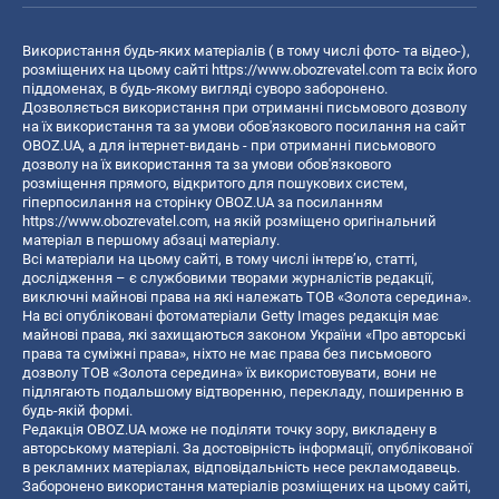
Використання будь-яких матеріалів ( в тому числі фото- та відео-),
розміщених на цьому сайті
https://www.obozrevatel.com
та всіх його
піддоменах, в будь-якому вигляді суворо заборонено.
Дозволяється використання при отриманні письмового дозволу
на їх використання та за умови обов'язкового посилання на сайт
OBOZ.UA, а для інтернет-видань - при отриманні письмового
дозволу на їх використання та за умови обов'язкового
розміщення прямого, відкритого для пошукових систем,
гіперпосилання на сторінку OBOZ.UA за посиланням
https://www.obozrevatel.com
, на якій розміщено оригінальний
матеріал в першому абзаці матеріалу.
Всі матеріали на цьому сайті, в тому числі інтерв’ю, статті,
дослідження – є службовими творами журналістів редакції,
виключні майнові права на які належать ТОВ «Золота середина».
На всі опубліковані фотоматеріали Getty Images редакція має
майнові права, які захищаються законом України «Про авторські
права та суміжні права», ніхто не має права без письмового
дозволу ТОВ «Золота середина» їх використовувати, вони не
підлягають подальшому відтворенню, перекладу, поширенню в
будь-якій формі.
Редакція OBOZ.UA може не поділяти точку зору, викладену в
авторському матеріалі. За достовірність інформації, опублікованої
в рекламних матеріалах, відповідальність несе рекламодавець.
Заборонено використання матеріалів розміщених на цьому сайті,