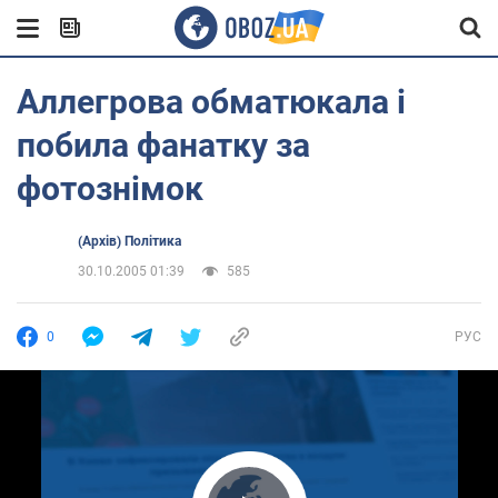
Аллегрова обматюкала і
побила фанатку за
фотознімок
(Архів) Політика
30.10.2005 01:39
585
0
РУС