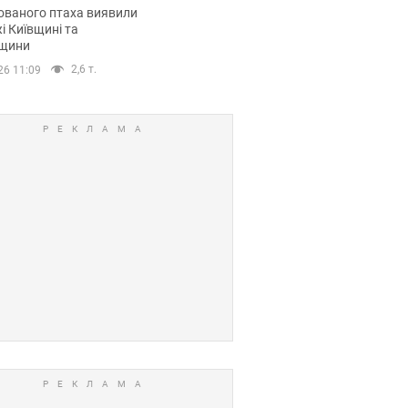
повий маршрут.
ованого птаха виявили
і Київщині та
щини
2,6 т.
26 11:09