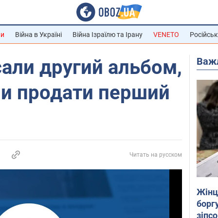
ни
Війна в Україні
Війна Ізраїлю та Ірану
VENETO
Російськ
Важ
али другий альбом,
ши продати перший
Читать на русском
Жінці
боргу
зіпс