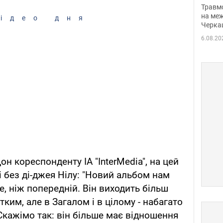
нети
Травм
Фото
на меж
ідео дня
Черка
6.08.20
Дон кореспонденту ІА "InterMedia", на цей
 без ді-джея Нілу: "Новий альбом нам
, ніж попередній. Він виходить більш
тким, але в Загалом і в цілому - набагато
Скажімо так: він більше має відношення