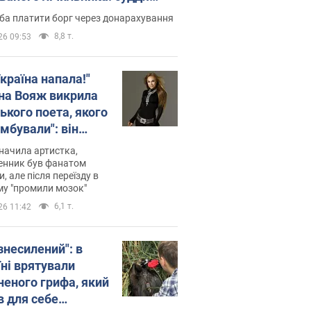
лив неочікуване рішення
ба платити борг через донарахування
8,8 т.
26 09:53
країна напала!"
на Вояж викрила
ького поета, якого
мбували": він
ь російської не
начила артистка,
 а тепер хоче
енник був фанатом
и, але після переїзду в
циду українців
му "промили мозок"
6,1 т.
26 11:42
знесилений": в
їні врятували
неного грифа, який
в для себе