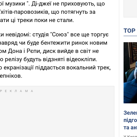
ї музики ". Ді-джеї не приховують, що
хітів-паровозиків, що потягнуть за
ати ці треки поки не стали.
TO
и невідомі: студія "Союз" все ще торгує
і навряд чи буде бентежити ринок новим
м Дона і Рєпи, диск вийде в світ не
 релізу будуть відзняті відеокліпи.
 екранізації піддасться вокальний трек,
епніков.
Зеле
підго
та антибалістичної програми
FREY
У Києв