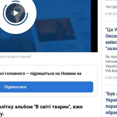
ухва
Чи тре
6.08.20
Play Video
"Це У
Окса
київс
"зазо
навіт
Як заз
знав,
письм
Україн
гено
РФ йо
сі головного — підпишіться на Новини на
6.08.20
Підписатися
"Був 
Укра
пора
літку альбом "В світі тварин", вже
обра
у.