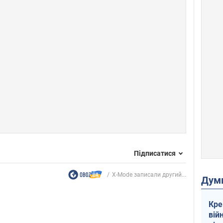
Підписатися
X-Mode записали другий...
Дум
Кре
вій