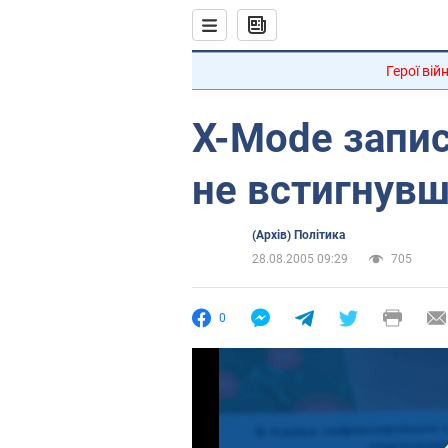
Герої вій
X-Mode запис
не встигнув
(Архів) Політика
28.08.2005 09:29
705
0