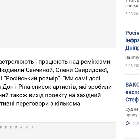
завер
6.08.20
Росія
інфр
Дніпр
пора
Заигн
 гастролюють і працюють над реміксами
6.08.20
 Людмили Сенчиной, Олени Свиридової,
і "Російський розмір". "Ми самі досі
ВАКС обрав 
 Дон і Ріпа список артистів, які зробили
експ
ий також вихід проекту на західний
Стеф
ктивні переговори з кількома
спра
Суд не
проку
6.0