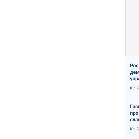
Рос
дем
укр
вар
Юрій
Гос
про
сла
Юрій