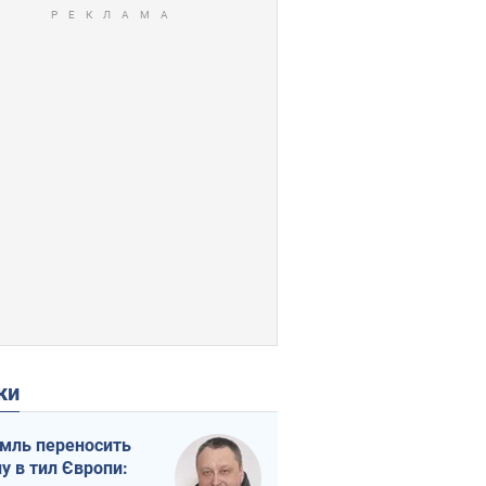
ки
мль переносить
ну в тил Європи: