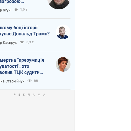
 загрозою
тична логістика
1,9 т.
ор Ягун
якому боці історії
тупає Дональд Трамп?
3,9 т.
ор Каспрук
мертна "презумпція
уватості": хто
волив ТЦК судити
иблих захисників
66
на Ставнійчук