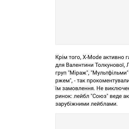
Крім того, X-Mode активно
для Валентини Толкунової,
груп "Міраж", "Мультфільми" 
ржем", - так прокоментували
їм замовлення. Не виключен
ринок: лейбл "Союз" веде а
зарубіжними лейблами.