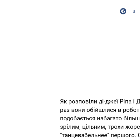
В
Як розповіли ді-джеї Ріпа і 
раз вони обійшлися в роботі
подобається набагато більше
зрілим, цільним, трохи жорс
"танцевабельнее" першого. 