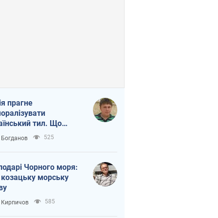
ія прагне
оралізувати
аїнський тил. Що
то собі нагадати
525
 Богданов
подарі Чорного моря:
 козацьку морську
ву
585
 Кирпичов