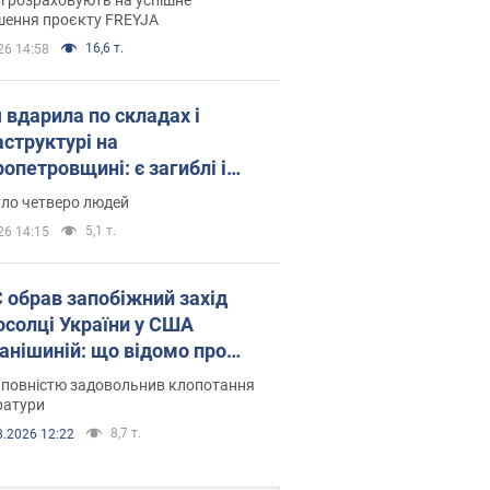
шення проєкту FREYJA
16,6 т.
26 14:58
 вдарила по складах і
аструктурі на
опетровщині: є загиблі і
нені. Фото
уло четверо людей
5,1 т.
26 14:15
запобіжний захід
осолці України у США
анішиній: що відомо про
ву
 повністю задовольнив клопотання
ратури
8,7 т.
8.2026 12:22