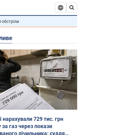
і обстріли
ливе
 нарахували 729 тис. грн
 за газ через покази
ованого лічильника: суддя