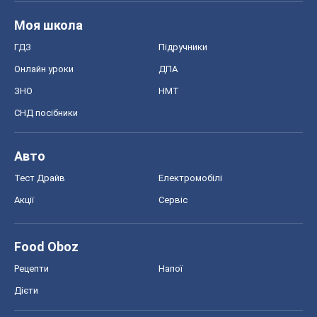
Моя школа
ГДЗ
Підручники
Онлайн уроки
ДПА
ЗНО
НМТ
СНД посібники
Авто
Тест Драйв
Електромобілі
Акції
Сервіс
Food Oboz
Рецепти
Напої
Дієти