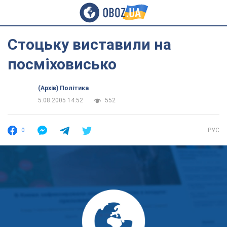
Стоцьку виставили на
посміховисько
(Архів) Політика
5.08.2005 14:52
552
0
РУС