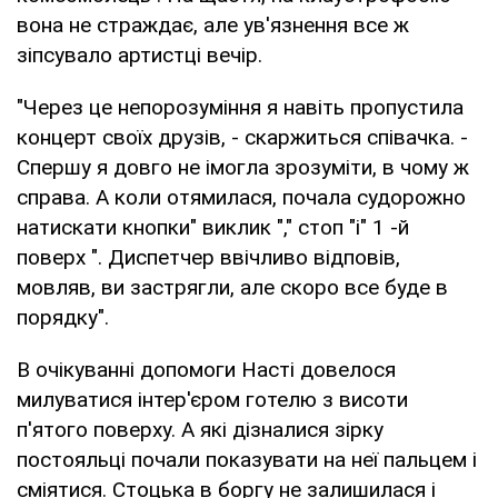
вона не страждає, але ув'язнення все ж
зіпсувало артистці вечір.
"Через це непорозуміння я навіть пропустила
концерт своїх друзів, - скаржиться співачка. -
Спершу я довго не імогла зрозуміти, в чому ж
справа. А коли отямилася, почала судорожно
натискати кнопки" виклик "," стоп "і" 1 -й
поверх ". Диспетчер ввічливо відповів,
мовляв, ви застрягли, але скоро все буде в
порядку".
В очікуванні допомоги Насті довелося
милуватися інтер'єром готелю з висоти
п'ятого поверху. А які дізналися зірку
постояльці почали показувати на неї пальцем і
сміятися. Стоцька в боргу не залишилася і