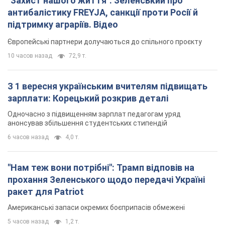
"Захист нашого життя": Зеленський про
антибалістику FREYJA, санкції проти Росії й
підтримку аграріїв. Відео
Європейські партнери долучаються до спільного проєкту
10 часов назад
72,9 т.
З 1 вересня українським вчителям підвищать
зарплати: Корецький розкрив деталі
Одночасно з підвищенням зарплат педагогам уряд
анонсував збільшення студентських стипендій
6 часов назад
4,0 т.
"Нам теж вони потрібні": Трамп відповів на
прохання Зеленського щодо передачі Україні
ракет для Patriot
Американські запаси окремих боєприпасів обмежені
5 часов назад
1,2 т.