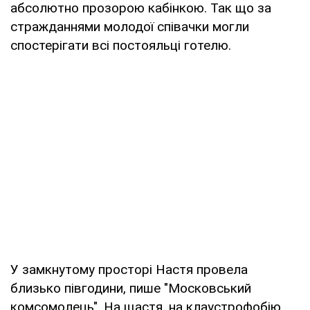
абсолютно прозорою кабінкою. Так що за
стражданнями молодої співачки могли
спостерігати всі постояльці готелю.
У замкнутому просторі Настя провела
близько півгодини, пише "Московський
комсомолець". На щастя, на клаустрофобію