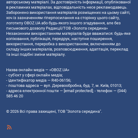
авторському матеріалі. За достовірність інформації, опублікованої
в рекламних матеріалах, відповідальність несе рекламодавець.
Заборонено використання матеріалів розміщених на цьому сайті,
хоч із зазначенням гіперпосилання на сторінку цього сайту,
логотипу OBOZ.UA або будь-якого іншого згадування, але без
письмового дозволу Редакції/ТОВ «Золота середина»
Незаконним використанням матеріалів буде вважатися: будь-яке
копiювання, публiкацiя, передрук, наступне поширення,
використання, переробка з використанням, включенням до
складу інших матеріалів, розповсюдження, адаптація, переклад
та інші подібні зміни матеріалу.
Назва онлайн медіа — «OBOZ.UA»
- суб'єкт у сфері онлайн медіа;
- ідентифікатор медіа — R40-06156;
- поштова адреса — вул. Деревообробна, буд. 7, м. Київ, 01013;
- адреса електронної пошти —
[email protected]
; - телефон — (044)
585 46 20
© 2026 Всі права захищені, ТОВ "Золота середина".