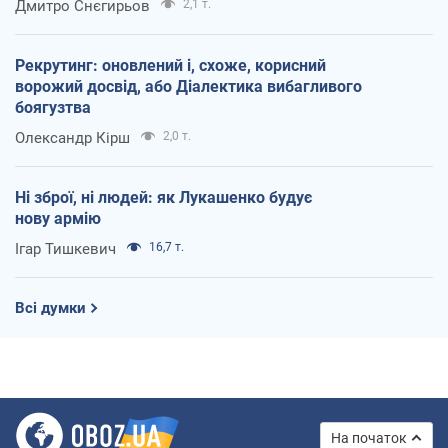
Дмитро Снєгирьов
2,1 т.
Рекрутинг: оновлений і, схоже, корисний
ворожий досвід, або Діалектика вибагливого
боягузтва
Олександр Кірш
2,0 т.
Ні зброї, ні людей: як Лукашенко будує
нову армію
Ігар Тишкевич
16,7 т.
Всі думки
На початок