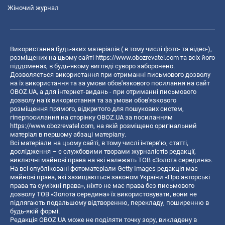
Жіночий журнал
Використання будь-яких матеріалів ( в тому числі фото- та відео-),
розміщених на цьому сайті
https://www.obozrevatel.com
та всіх його
піддоменах, в будь-якому вигляді суворо заборонено.
Дозволяється використання при отриманні письмового дозволу
на їх використання та за умови обов'язкового посилання на сайт
OBOZ.UA, а для інтернет-видань - при отриманні письмового
дозволу на їх використання та за умови обов'язкового
розміщення прямого, відкритого для пошукових систем,
гіперпосилання на сторінку OBOZ.UA за посиланням
https://www.obozrevatel.com
, на якій розміщено оригінальний
матеріал в першому абзаці матеріалу.
Всі матеріали на цьому сайті, в тому числі інтерв’ю, статті,
дослідження – є службовими творами журналістів редакції,
виключні майнові права на які належать ТОВ «Золота середина».
На всі опубліковані фотоматеріали Getty Images редакція має
майнові права, які захищаються законом України «Про авторські
права та суміжні права», ніхто не має права без письмового
дозволу ТОВ «Золота середина» їх використовувати, вони не
підлягають подальшому відтворенню, перекладу, поширенню в
будь-якій формі.
Редакція OBOZ.UA може не поділяти точку зору, викладену в