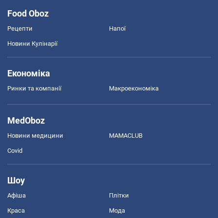
Food Oboz
Рецепти
Напої
Новини Кулінарії
Економіка
Ринки та компанії
Макроекономіка
MedOboz
Новини медицини
MAMACLUB
Covid
Шоу
Афіша
Плітки
Краса
Мода