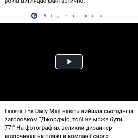
років виглядає фантастично.
Відео дня
Play Video
Газета The Daily Mail навіть вийшла сьогодні із
заголовком "Джорджіо, тобі не може бути
77!" На фотографіях великий дизайнер
відпочиває на пляжі в компанії свого