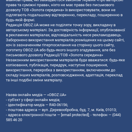
права та суміжні права», ніхто не має права без письмового
дозволу ТОВ «Золота середина» їх використовувати, вони не
підлягають подальшому відтворенню, перекладу, поширенню в
будь-якій формі.
Редакція OBOZ.UA може не поділяти точку зору, викладену в
авторському матеріалі. За достовірність інформації, опублікованої
в рекламних матеріалах, відповідальність несе рекламодавець.
Заборонено використання матеріалів розміщених на цьому сайті,
хоч із зазначенням гіперпосилання на сторінку цього сайту,
логотипу OBOZ.UA або будь-якого іншого згадування, але без
письмового дозволу Редакції/ТОВ «Золота середина»
Незаконним використанням матеріалів буде вважатися: будь-яке
копiювання, публiкацiя, передрук, наступне поширення,
використання, переробка з використанням, включенням до
складу інших матеріалів, розповсюдження, адаптація, переклад
та інші подібні зміни матеріалу.
Назва онлайн медіа — «OBOZ.UA»
- суб'єкт у сфері онлайн медіа;
- ідентифікатор медіа — R40-06156;
- поштова адреса — вул. Деревообробна, буд. 7, м. Київ, 01013;
- адреса електронної пошти —
[email protected]
; - телефон — (044)
585 46 20