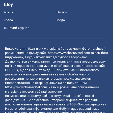
Шоу
Афіша
Плітки
Краса
Мода
Жіночий журнал
Використання будь-яких матеріалів ( в тому числі фото- та відео-),
розміщених на цьому сайті
https://www.obozrevatel.com
та всіх його
піддоменах, в будь-якому вигляді суворо заборонено.
Дозволяється використання при отриманні письмового дозволу
на їх використання та за умови обов'язкового посилання на сайт
OBOZ.UA, а для інтернет-видань - при отриманні письмового
дозволу на їх використання та за умови обов'язкового
розміщення прямого, відкритого для пошукових систем,
гіперпосилання на сторінку OBOZ.UA за посиланням
https://www.obozrevatel.com
, на якій розміщено оригінальний
матеріал в першому абзаці матеріалу.
Всі матеріали на цьому сайті, в тому числі інтерв’ю, статті,
дослідження – є службовими творами журналістів редакції,
виключні майнові права на які належать ТОВ «Золота середина».
На всі опубліковані фотоматеріали Getty Images редакція має
майнові права, які захищаються законом України «Про авторські