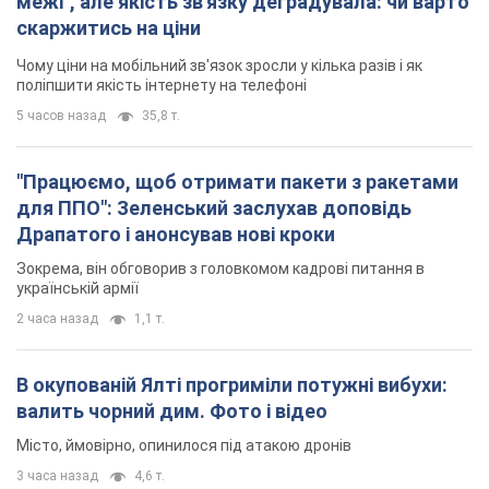
межі", але якість зв'язку деградувала: чи варто
скаржитись на ціни
Чому ціни на мобільний зв'язок зросли у кілька разів і як
поліпшити якість інтернету на телефоні
5 часов назад
35,8 т.
"Працюємо, щоб отримати пакети з ракетами
для ППО": Зеленський заслухав доповідь
Драпатого і анонсував нові кроки
Зокрема, він обговорив з головкомом кадрові питання в
українській армії
2 часа назад
1,1 т.
В окупованій Ялті прогриміли потужні вибухи:
валить чорний дим. Фото і відео
Місто, ймовірно, опинилося під атакою дронів
3 часа назад
4,6 т.