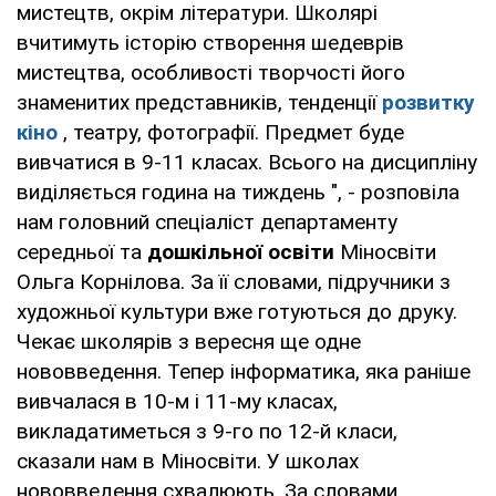
мистецтв, окрім літератури. Школярі
вчитимуть історію створення шедеврів
мистецтва, особливості творчості його
знаменитих представників, тенденції
розвитку
кіно
, театру, фотографії. Предмет буде
вивчатися в 9-11 класах. Всього на дисципліну
виділяється година на тиждень ", - розповіла
нам головний спеціаліст департаменту
середньої та
дошкільної освіти
Міносвіти
Ольга Корнілова. За її словами, підручники з
художньої культури вже готуються до друку.
Чекає школярів з вересня ще одне
нововведення. Тепер інформатика, яка раніше
вивчалася в 10-м і 11-му класах,
викладатиметься з 9-го по 12-й класи,
сказали нам в Міносвіти. У школах
нововведення схвалюють. За словами