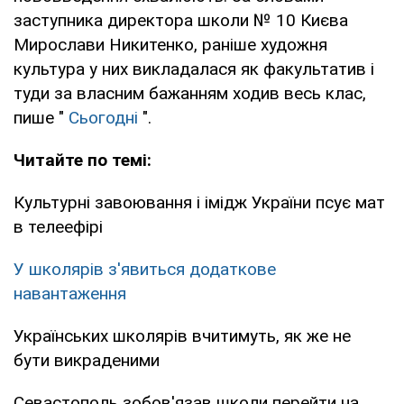
заступника директора школи № 10 Києва
Мирослави Никитенко, раніше художня
культура у них викладалася як факультатив і
туди за власним бажанням ходив весь клас,
пише "
Сьогодні
".
Читайте по темі:
Культурні завоювання і імідж України псує мат
в телеефірі
У школярів з'явиться додаткове
навантаження
Українських школярів вчитимуть, як же не
бути викраденими
Севастополь зобов'язав школи перейти на