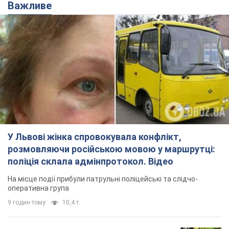
Важливе
У Львові жінка спровокувала конфлікт,
розмовляючи російською мовою у маршрутці:
поліція склала адмінпротокол. Відео
На місце події прибули патрульні поліцейські та слідчо-
оперативна група
9 годин тому
10,4 т.