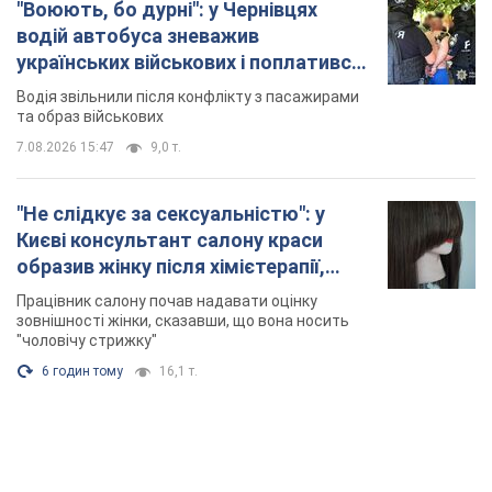
"Воюють, бо дурні": у Чернівцях
водій автобуса зневажив
українських військових і поплатився.
Відео
Водія звільнили після конфлікту з пасажирами
та образ військових
7.08.2026 15:47
9,0 т.
"Не слідкує за сексуальністю": у
Києві консультант салону краси
образив жінку після хімієтерапії,
розгорівся скандал. Фото
Працівник салону почав надавати оцінку
зовнішності жінки, сказавши, що вона носить
"чоловічу стрижку"
6 годин тому
16,1 т.