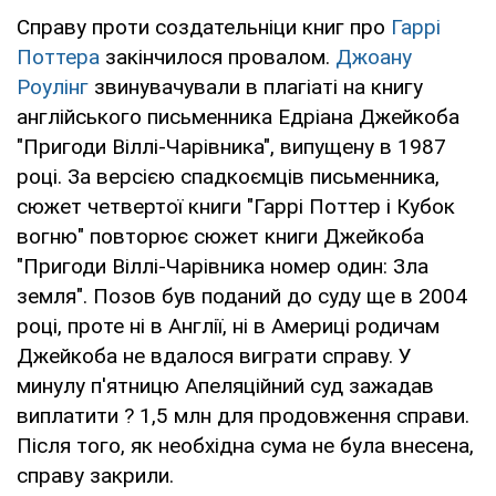
Справу проти создательніци книг про
Гаррі
Поттера
закінчилося провалом.
Джоану
Роулінг
звинувачували в плагіаті на книгу
англійського письменника Едріана Джейкоба
"Пригоди Віллі-Чарівника", випущену в 1987
році. За версією спадкоємців письменника,
сюжет четвертої книги "Гаррі Поттер і Кубок
вогню" повторює сюжет книги Джейкоба
"Пригоди Віллі-Чарівника номер один: Зла
земля". Позов був поданий до суду ще в 2004
році, проте ні в Англії, ні в Америці родичам
Джейкоба не вдалося виграти справу. У
минулу п'ятницю Апеляційний суд зажадав
виплатити ? 1,5 млн для продовження справи.
Після того, як необхідна сума не була внесена,
справу закрили.