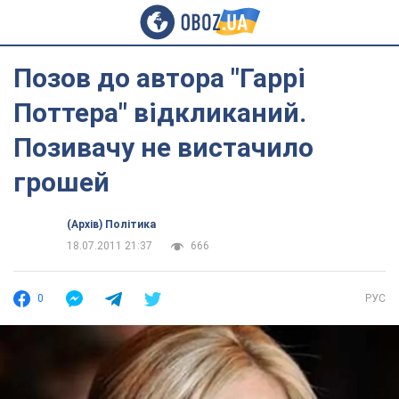
Позов до автора "Гаррі
Поттера" відкликаний.
Позивачу не вистачило
грошей
(Архів) Політика
18.07.2011 21:37
666
0
РУС