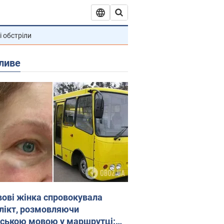
і обстріли
ливе
вові жінка спровокувала
лікт, розмовляючи
йською мовою у маршрутці: