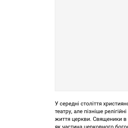
У середні століття христия
театру, але пізніше релігі
життя церкви. Священики в с
як частина церковного бого