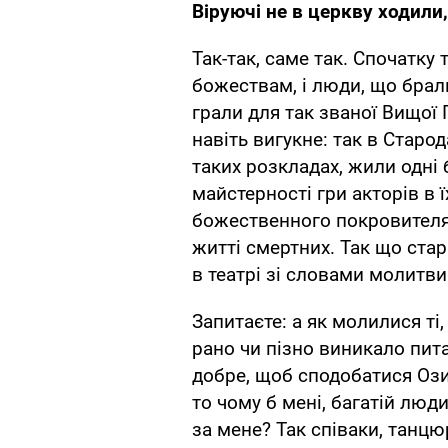
Віруючі не в церкву ходили, а
Так-так, саме так. Спочатку
божествам, і люди, що брали
грали для так званої Вищої П
навіть вигукне: так в Старод
таких розкладах, жили одні 
майстерності гри акторів в 
божественного покровителя, 
житті смертних. Так що ста
в театрі зі словами молитви
Запитаєте: а як молилися ті,
рано чи пізно виникало пит
добре, щоб сподобатися Озирис
то чому б мені, багатій люди
за мене? Так співаки, танц