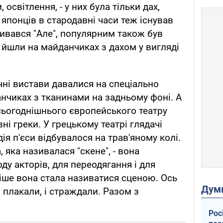
 освітлення, - у них була тільки дах,
 японців в стародавні часи теж існував
зивався "Але", популярним також був
ж йшли на майданчиках з дахом у вигляді
чні вистави давалися на спеціально
нчиках з тканинами на задньому фоні. А
 сьогоднішнього європейського театру
і греки. У грецькому театрі глядачі
дія п'єси відбувалося на трав'яному колі.
 яка називалася "скене", - вона
у акторів, для переодягання і для
іше вона стала називатися сценою. Ось
Дум
 плакали, і страждали. Разом з
Рос