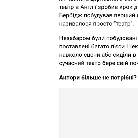
театр в Англії зробив крок 
Бербідж побудував перший б
називалося просто "театр".
Незабаром були побудовані і
поставлені багато п'єси Шек
навколо сцени або сиділи в
сучасний театр бере свій поч
Актори більше не потрібні?