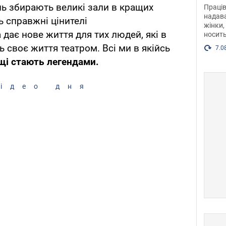
після
ень збирають великі зали в кращих
Праців
розг
надава
ь справжні цінителі
жінки,
Фото
 дає нове життя для тих людей, які в
носить
 своє життя театром. Всі ми в якійсь
7.0
ащі стають легендами.
ідео дня