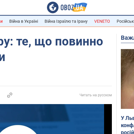
ни
Війна в Україні
Війна Ізраїлю та Ірану
VENETO
Російськ
Важ
тру: те, що повинно
и
Читать на русском
У Ль
конф
росі