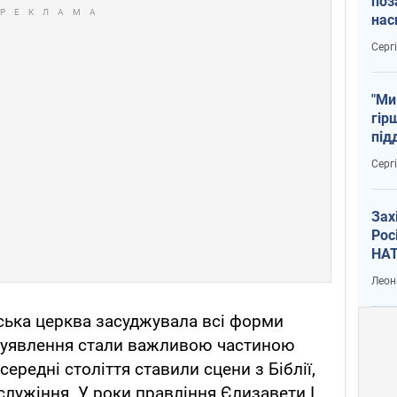
поз
нас
тем
Серг
"Ми
гір
під
рак
Серг
Зах
Рос
НАТ
Леон
нська церква засуджувала всі форми
йні уявлення стали важливою частиною
ередні століття ставили сцени з Біблії,
служіння. У роки правління Єлизавети I