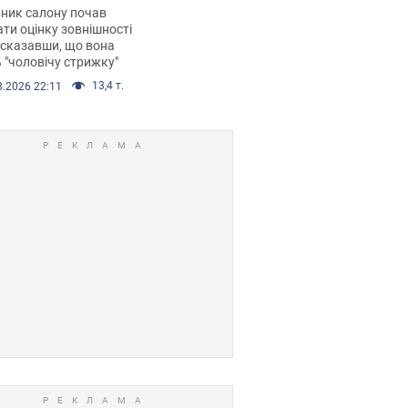
 хімієтерапії,
ник салону почав
орівся скандал.
ти оцінку зовнішності
 сказавши, що вона
 "чоловічу стрижку"
13,4 т.
8.2026 22:11