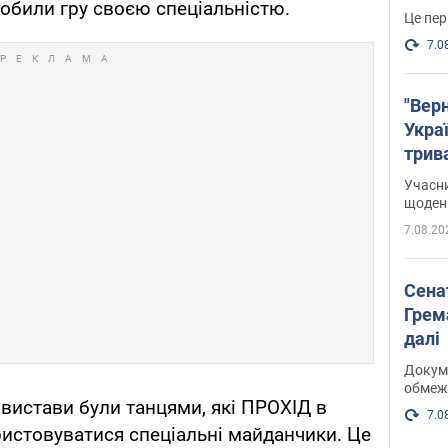
робили гру своєю спеціальністю.
Це пер
7.0
"Верн
Украї
трив
карт
Учасн
щоденн
7.08.20
Сена
Грема
далі
Докуме
обмеж
 вистави були танцями, які ПРОХІД в
7.0
ристовуватися спеціальні майданчики. Це