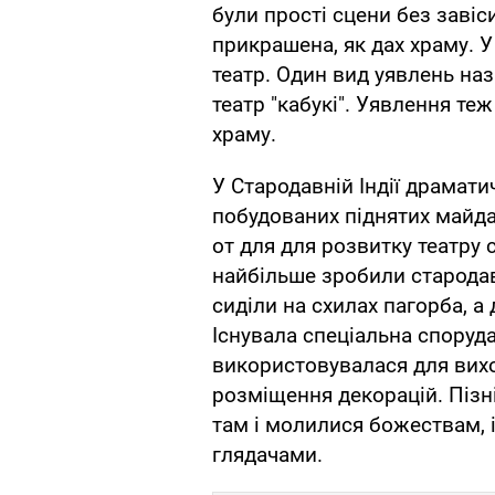
були прості сцени без завіси,
прикрашена, як дах храму. У
театр. Один вид уявлень на
театр "кабукі". Уявлення те
храму.
У Стародавній Індії драмати
побудованих піднятих майда
от для для розвитку театру
найбільше зробили стародавн
сиділи на схилах пагорба, а 
Існувала спеціальна споруда,
використовувалася для виход
розміщення декорацій. Пізн
там і молилися божествам, і
глядачами.