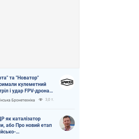
рта" та "Новатор"
римали кулеметний
тріл і удар FPV-дрона,
тувавши життя
3,0 т.
їнська Бронетехніка
церу ЗСУ
Р як каталізатор
ни, або Про новий етап
ійсько-
нічнокорейського