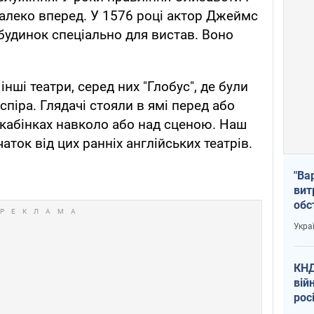
далеко вперед. У 1576 році актор Джеймс
удинок спеціально для вистав. Воно
нші театри, серед них "Глобус", де були
спіра. Глядачі стояли в ямі перед або
 кабінках навколо або над сценою. Наш
аток від цих ранніх англійських театрів.
"Ва
вит
обс
вря
Укра
офі
КНД
вій
рос
пів