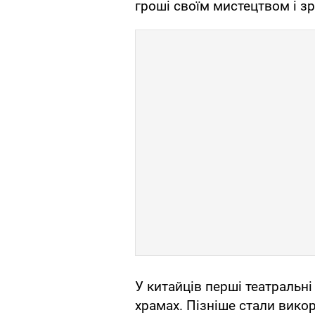
гроші своїм мистецтвом і з
У китайців перші театральні
храмах. Пізніше стали вико