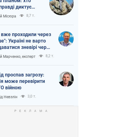
а планом: хто
правді диктує
п війни
8,7 т.
ій Місюра
 вже проходили через
ше": Україні не варто
даватися зневірі через
етний терор
8,2 т.
ій Марченко, експерт
ід проспав загрозу:
ія може перевірити
О війною
3,0 т.
ід Невзлін