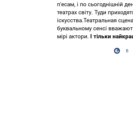
п'есам, і по сьогоднішній д
театрах світу. Туди приходят
іскусства.Театральная сцена
буквальному сенсі вважають
мірі актори.
І тільки найкр
В