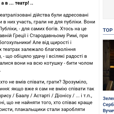
 в ... театр! ..
 театралізовані дійства були адресовані
 в них участь, грали не для публіки. Вони
убліки, - для самих богів. Хтось на це
TO
авній Греції і Стародавньому Римі, при
богохульники! Але від щирості і
їх театрах залежало благовоління
- що обіцяло удачу і всілякі радості в
ралися вони на всю котушку - бити чолом
.
 хто не вмів співати, грати? Зрозуміло,
ання: якщо вже я сам не вмію співати так
у / Баалу / Астарті / Діонісу / ... і т.п.,
Зеле
ні, що не найняти того, хто співає краще
Сербі
юристи, плакальщики стали заробляти
Вучи