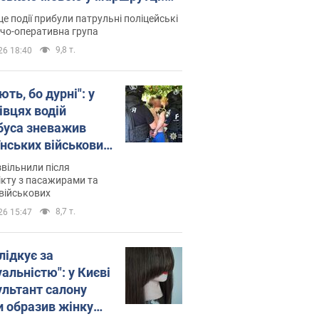
ція склала адмінпротокол.
це події прибули патрульні поліцейські
о
дчо-оперативна група
9,8 т.
26 18:40
ть, бо дурні": у
івцях водій
буса зневажив
їнських військових
латився. Відео
звільнили після
кту з пасажирами та
військових
8,7 т.
26 15:47
лідкує за
альністю": у Києві
ультант салону
и образив жінку