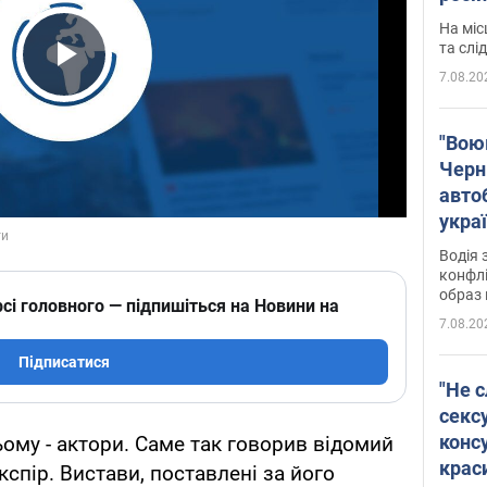
полі
На міс
Віде
та слі
7.08.20
Play Video
"Воюю
Черн
авто
укра
і поп
Водія 
конфлі
образ 
сі головного — підпишіться на Новини на
7.08.20
Підписатися
"Не с
сексу
конс
ьому - актори. Саме так говорив відомий
крас
спір. Вистави, поставлені за його