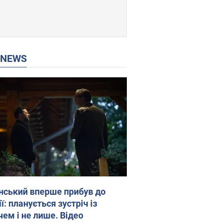
P NEWS
нський вперше прибув до
ї: планується зустріч із
чем і не лише. Відео