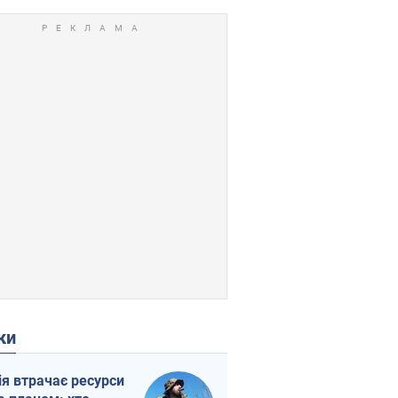
ки
ія втрачає ресурси