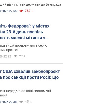
ший візит глави держави до Бєлграда
75,7 т.
8.2026 22:55
іть Федорова": у містах
ни 23-й день поспіль
ають масові мітинги з
онками. Фото і відео
ики акцій продовжують серію
их протестів
2,2 т.
26 22:22
т США схвалив законопроєкт
 про санкції проти Росії: що
нт передбачає нові економічні
ення
4,5 т.
8.2026 22:38