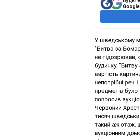
Будьте
Google
У шведському мі
"Битва за Бомар
не підозрював, 
будинку. "Битву
вартість картин
непотрібні речі 
предметів було 
попросив аукціо
Червоний Хрест.
тисяч шведських
такий ажіотаж,
аукціонним домо