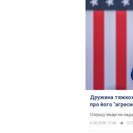
Дружина тяжкох
про його "агреси
Спершу лікарі не над
6.08.2026 12:46
15,7