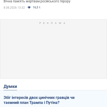
Вічна пам'ять жертвам російського терору
16,5 т.
8.08.2026 13:32
Думки
Збіг інтересів двох цинічних гравців чи
таємний план Трампа і Путіна?