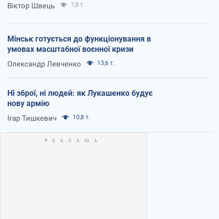
Віктор Швець
7,8 т.
Мінськ готується до функціонування в
умовах масштабної воєнної кризи
Олександр Левченко
13,6 т.
Ні зброї, ні людей: як Лукашенко будує
нову армію
Ігар Тишкевич
10,8 т.