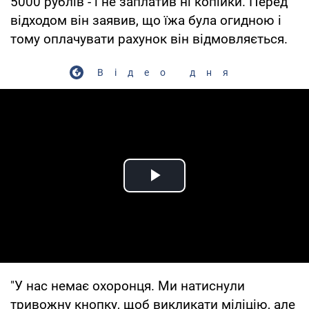
5000 рублів - і не заплатив ні копійки. Перед
відходом він заявив, що їжа була огидною і
тому оплачувати рахунок він відмовляється.
Відео дня
Play Video
"У нас немає охоронця. Ми натиснули
тривожну кнопку, щоб викликати міліцію, але