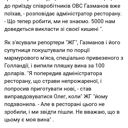
до приїзду співробітників ОВС Газманов вже
поїхав, - розповідає адміністратор ресторану.
- Що тепер робити, ми не знаємо. 5000 нам
доведеться викласти зі своєї кишені ".
Як з'ясували репортери "ЖГ", Газманов і його
супутниця покуштували по порції
мармурового м'яса, спеціально привезеного з
Голландії, і випили пляшку вина за 100
доларів. "Я попередив адміністратора
ресторану, що страви непрожареної, і
попросив приготувати нові, - став
виправдовуватися Олег, коли" ЖГ "йому
подзвонила. - Але в ресторані цього не
зробили, і ми звідти пішли. Не вважаю, що в
цьому є моя вина" .