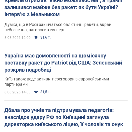
Кремль отримав "вікно можливостей", а Трамп
залишився майже без ракет: як бути Україні?
Інтерв’ю з Мельником
Думка, що в Росії закінчаться балістичні ракети, вкрай
небезпечна, наголосив експерт
31,6 т.
8.08.2026 12:00
Україна має домовленості на щомісячну
поставку ракет до Patriot від США: Зеленський
розкрив подробиці
Київ також веде активні переговори з європейськими
партнерами
31,5 т.
8.08.2026 14:08
Дбала про учнів та підтримувала педагогів:
внаслідок удару РФ по Київщині загинула
директорка київського ліцею, її чоловік та онук