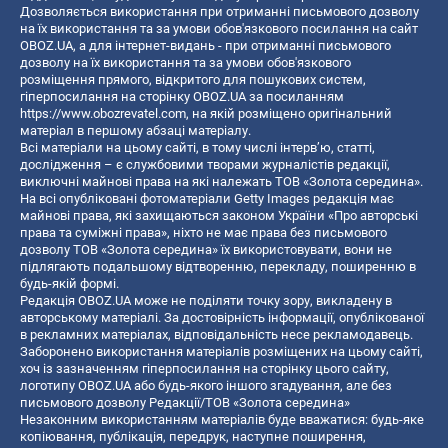
Дозволяється використання при отриманні письмового дозволу
на їх використання та за умови обов'язкового посилання на сайт
OBOZ.UA, а для інтернет-видань - при отриманні письмового
дозволу на їх використання та за умови обов'язкового
розміщення прямого, відкритого для пошукових систем,
гіперпосилання на сторінку OBOZ.UA за посиланням
https://www.obozrevatel.com
, на якій розміщено оригінальний
матеріал в першому абзаці матеріалу.
Всі матеріали на цьому сайті, в тому числі інтерв’ю, статті,
дослідження – є службовими творами журналістів редакції,
виключні майнові права на які належать ТОВ «Золота середина».
На всі опубліковані фотоматеріали Getty Images редакція має
майнові права, які захищаються законом України «Про авторські
права та суміжні права», ніхто не має права без письмового
дозволу ТОВ «Золота середина» їх використовувати, вони не
підлягають подальшому відтворенню, перекладу, поширенню в
будь-якій формі.
Редакція OBOZ.UA може не поділяти точку зору, викладену в
авторському матеріалі. За достовірність інформації, опублікованої
в рекламних матеріалах, відповідальність несе рекламодавець.
Заборонено використання матеріалів розміщених на цьому сайті,
хоч із зазначенням гіперпосилання на сторінку цього сайту,
логотипу OBOZ.UA або будь-якого іншого згадування, але без
письмового дозволу Редакції/ТОВ «Золота середина»
Незаконним використанням матеріалів буде вважатися: будь-яке
копiювання, публiкацiя, передрук, наступне поширення,