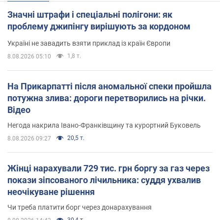
Значні штрафи і спеціальні полігони: як
проблему джипінгу вирішують за кордоном
Україні не завадить взяти приклад із країн Європи
1,8 т.
8.08.2026 05:10
На Прикарпатті після аномальної спеки пройшла
потужна злива: дороги перетворились на річки.
Відео
Негода накрила Івано-Франківщину та курортний Буковель
20,5 т.
8.08.2026 09:27
Жінці нарахували 729 тис. грн боргу за газ через
покази зіпсованого лічильника: суддя ухвалив
неочікуване рішення
Чи треба платити борг через донарахування
30,4 т.