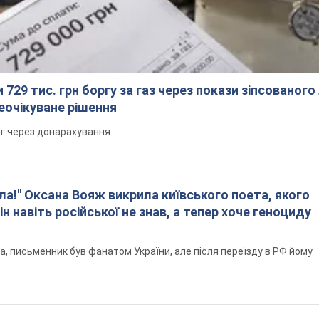
 729 тис. грн боргу за газ через покази зіпсованого
еочікуване рішення
рг через донарахування
ла!" Оксана Вояж викрила київського поета, якого
ін навіть російської не знав, а тепер хоче геноциду
а, письменник був фанатом України, але після переїзду в РФ йому