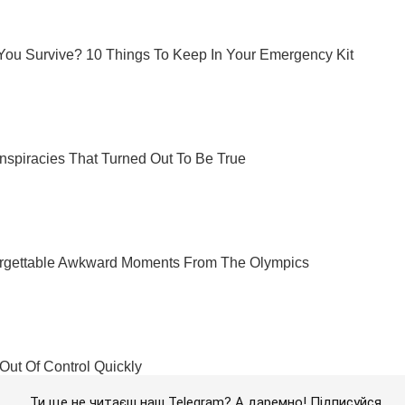
Ти ще не читаєш наш Telegram? А даремно! Підписуйся