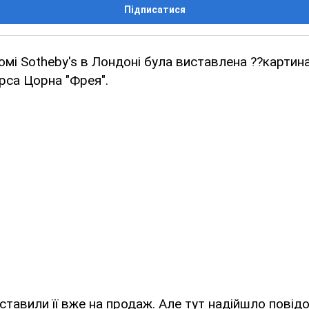
Підписатися
омі Sotheby's в Лондоні була виставлена ??карти
рса Цорна "Фрея".
ставили її вже на продаж. Але тут надійшло повід