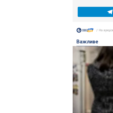
На аукціо
Важливе