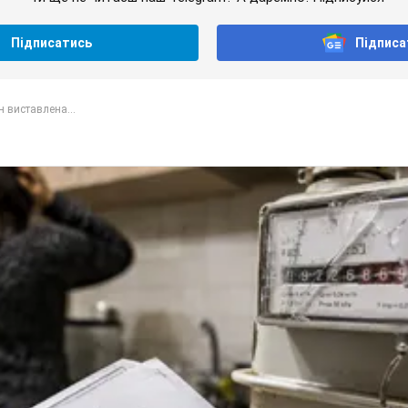
Підписатись
Підписа
н виставлена...