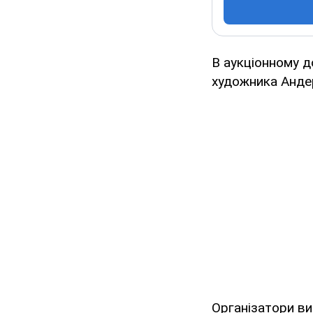
В аукціонному д
художника Анде
Організатори ви