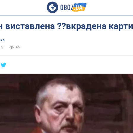
н виставлена ??вкрадена карт
ика
15
651