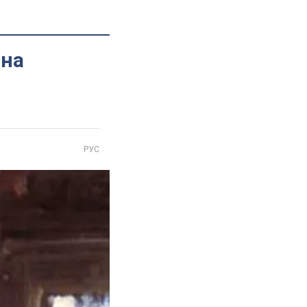
ина
РУС