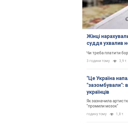
Жінці нарахували
суддя ухвалив н
Чи треба платити бо
3 години тому
3,9 т.
"Це Україна напа
"зазомбували": в
українців
Як зазначила артистк
"промили мозок"
годину тому
1,8 т.