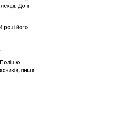
екції. До її
4 році його
.
 Поліцію
асників, пише