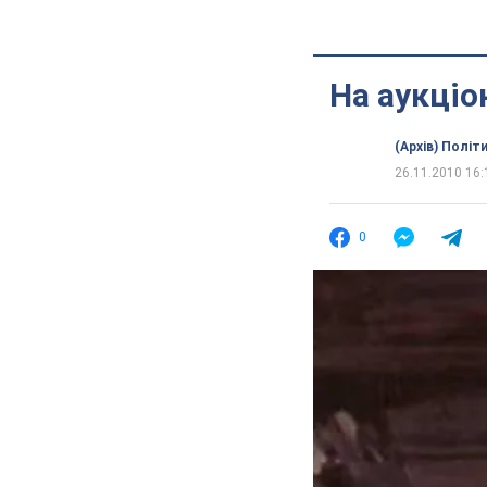
На аукціо
(Архів) Політ
26.11.2010 16:
0