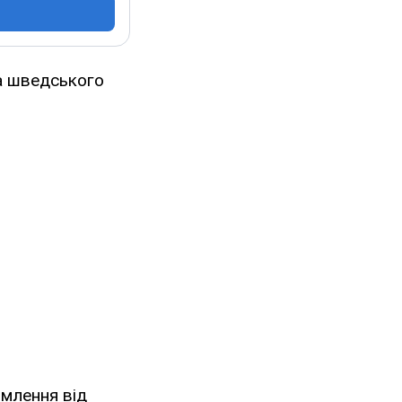
на шведського
омлення від