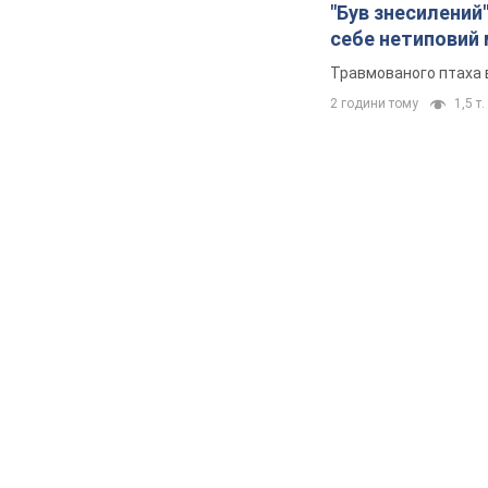
"Був знесилений"
себе нетиповий
Травмованого птаха 
2 години тому
1,5 т.