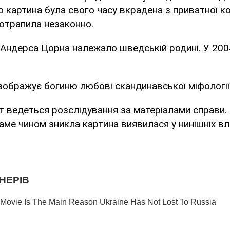
що картина була свого часу вкрадена з приватної кол
отрапила незаконно.
Андерса Цорна належало шведській родині. У 200
зображує богиню любові скандинавської міфології
 ведеться розслідування за матеріалами справи.
саме чином зникла картина виявилася у нинішніх вл