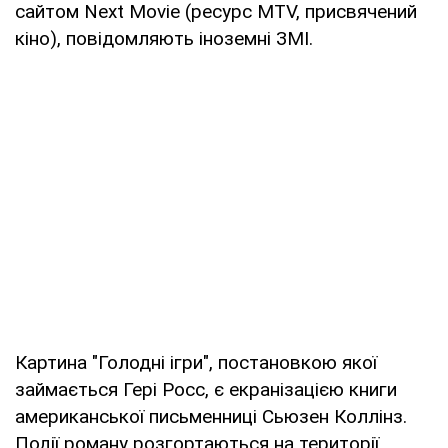
сайтом Next Movie (ресурс MTV, присвячений
кіно), повідомляють іноземні ЗМІ.
Картина "Голодні ігри", постановкою якої
займається Гері Росс, є екранізацією книги
американської письменниці Сьюзен Коллінз.
Події роману розгортаються на території