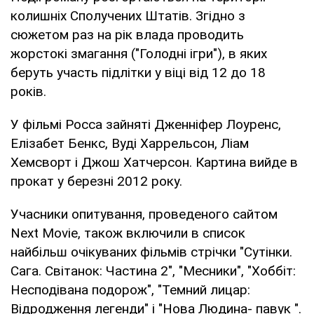
колишніх Сполучених Штатів. Згідно з
сюжетом раз на рік влада проводить
жорстокі змагання ("Голодні ігри"), в яких
беруть участь підлітки у віці від 12 до 18
років.
У фільмі Росса зайняті Дженніфер Лоуренс,
Елізабет Бенкс, Вуді Харрельсон, Ліам
Хемсворт і Джош Хатчерсон. Картина вийде в
прокат у березні 2012 року.
Учасники опитування, проведеного сайтом
Next Movie, також включили в список
найбільш очікуваних фільмів стрічки "Сутінки.
Сага. Світанок: Частина 2", "Месники", "Хоббіт:
Несподівана подорож", "Темний лицар:
Відродження легенди" і "Нова Людина- павук ".