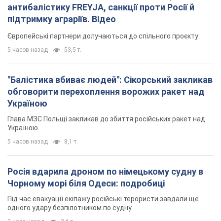
антибалістику FREYJA, санкції проти Росії й
підтримку аграріїв. Відео
Європейські партнери долучаються до спільного проєкту
5 часов назад
53,5 т.
"Балістика вбиває людей": Сікорський закликав
обговорити перехоплення ворожих ракет над
Україною
Глава МЗС Польщі закликав до збиття російських ракет над
Україною
5 часов назад
8,1 т.
Росія вдарила дроном по німецькому судну в
Чорному морі біля Одеси: подробиці
Під час евакуації екіпажу російські терористи завдали ще
одного удару безпілотником по судну