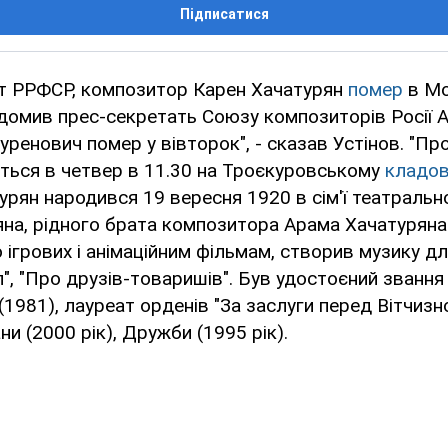
Підписатися
т РРФСР, композитор Карен Хачатурян
помер
в Мо
ідомив прес-секретать Союзу композиторів Росії А
уренович помер у вівторок", - сказав Устінов. "Пр
ться в четвер в 11.30 на Троєкуровському
кладо
турян народився 19 вересня 1920 в сім'ї театраль
на, рідного брата композитора Арама Хачатуряна
 ігрових і анімаційним фільмам, створив музику д
іл", "Про друзів-товаришів". Був удостоєний званн
1981), лауреат орденів "За заслуги перед Вітчизн
ни (2000 рік), Дружби (1995 рік).