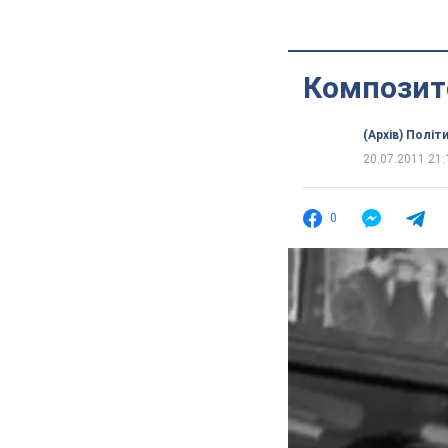
Композито
(Архів) Політ
20.07.2011 21:
0