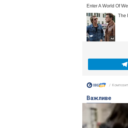
Композито
Важливе