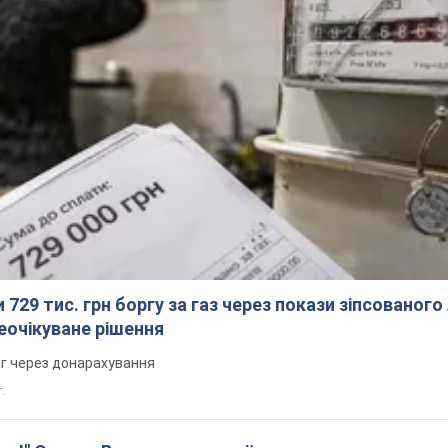
 729 тис. грн боргу за газ через покази зіпсованого
еочікуване рішення
рг через донарахування
.