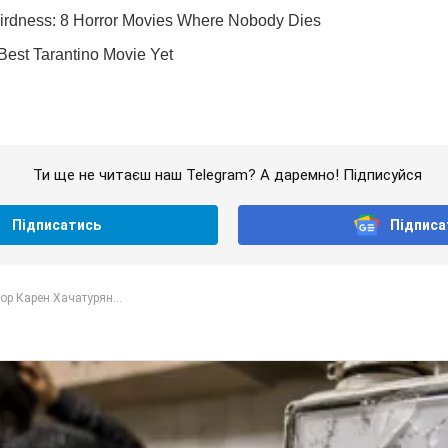
Ти ще не читаєш наш Telegram? А даремно! Підписуйся
Підписатись
Підписа
р Карен Хачатурян...