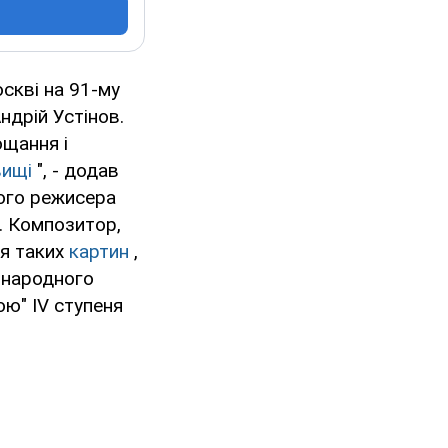
скві на 91-му
ндрій Устінов.
ощання і
вищі
", - додав
ного режисера
. Композитор,
ля таких
картин
,
я народного
ою" IV ступеня