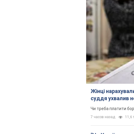
Жінці нарахували
суддя ухвалив н
Чи треба платити бо
7 часов назад
11,6 т