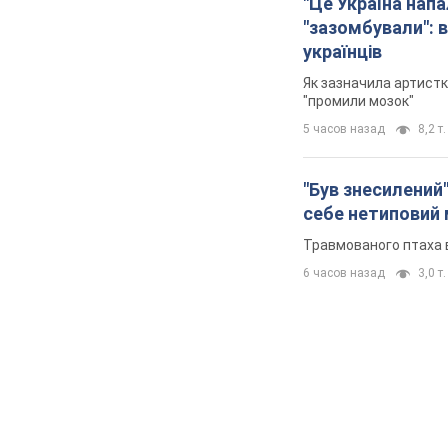
"Це Україна напа
"зазомбували": в
українців
Як зазначила артистк
"промили мозок"
5 часов назад
8,2 т.
"Був знесилений"
себе нетиповий
Травмованого птаха 
6 часов назад
3,0 т.