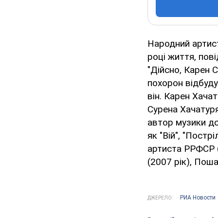
Народний артис
році життя, пов
"Дійсно, Карен С
похорон відбуду
він. Карен Хача
Сурена Хачатуря
автор музики до
як "Вій", "Постр
артиста РРФСР (
(2007 рік), Поша
РИА Новости
ДЖЕРЕЛО: