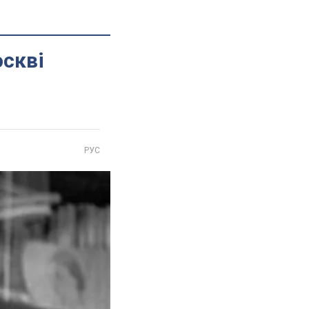
скві
РУС