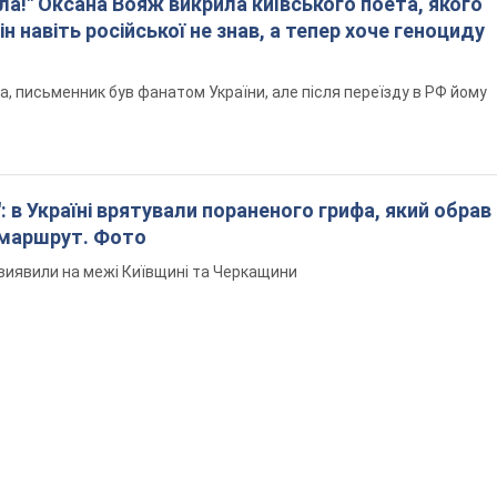
ла!" Оксана Вояж викрила київського поета, якого
ін навіть російської не знав, а тепер хоче геноциду
а, письменник був фанатом України, але після переїзду в РФ йому
: в Україні врятували пораненого грифа, який обрав
 маршрут. Фото
виявили на межі Київщині та Черкащини