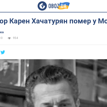
р Карен Хачатурян помер у Мо
ика
10
954