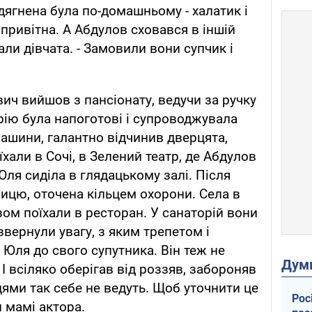
дягнена була по-домашньому - халатик і
привітна. А Абдулов сховався в іншій
дали дівчата. - Замовили вони супчик і
ич вийшов з пансіонату, ведучи за ручку
ію була напоготові і супроводжувала
машини, галантно відчинив дверцята,
їхали в Сочі, в Зелений театр, де Абдулов
Юля сиділа в глядацькому залі. Після
ицю, оточена кільцем охорони. Села в
зом поїхали в ресторан. У санаторій вони
вернули увагу, з яким трепетом і
ля до свого супутника. Він теж не
Дум
І всіляко оберігав від роззяв, забороняв
ями так себе не ведуть. Щоб уточнити це
Рос
 мамі актора.