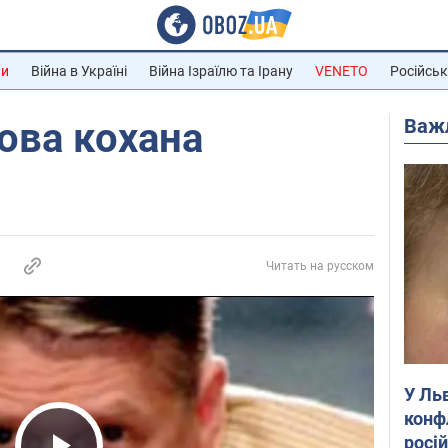
ни
Війна в Україні
Війна Ізраїлю та Ірану
VENETO
Російськ
Важ
ова кохана
Читать на русском
У Ль
конф
росі