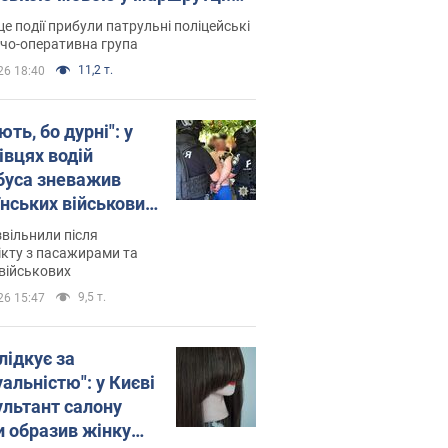
ція склала адмінпротокол.
це події прибули патрульні поліцейські
о
дчо-оперативна група
11,2 т.
26 18:40
ть, бо дурні": у
івцях водій
буса зневажив
їнських військових
латився. Відео
звільнили після
кту з пасажирами та
військових
9,5 т.
26 15:47
лідкує за
альністю": у Києві
ультант салону
и образив жінку