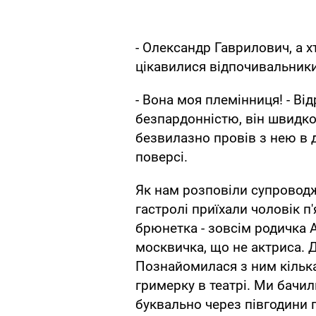
- Олександр Гаврилович, а х
цікавилися відпочивальники
- Вона моя племінниця! - В
безпардонністю, він швидко 
безвилазно провів з нею в
поверсі.
Як нам розповіли супроводж
гастролі приїхали чоловік п'
брюнетка - зовсім родичка А
москвичка, що не актриса. 
Познайомилася з ним кілька
гримерку в театрі. Ми бачил
буквально через півгодини п