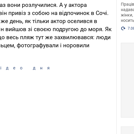
після
аз вони розлучилися. А у актора
Праців
розг
надава
він привіз з собою на відпочинок в Сочі.
жінки,
Фото
же день, як тільки актор оселився в
носить
він вийшов зі своєю подругою до моря. Як
7.0
що весь пляж тут же захвилювався: люди
льцем, фотографували і норовили
ідео дня