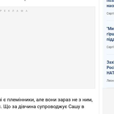
поз
нас
тем
Серг
"Ми
гір
під
рак
Серг
Зах
Рос
НАТ
Леон
ші є племінники, але вони зараз не з ним,
ає. Що за дівчина супроводжує Сашу в