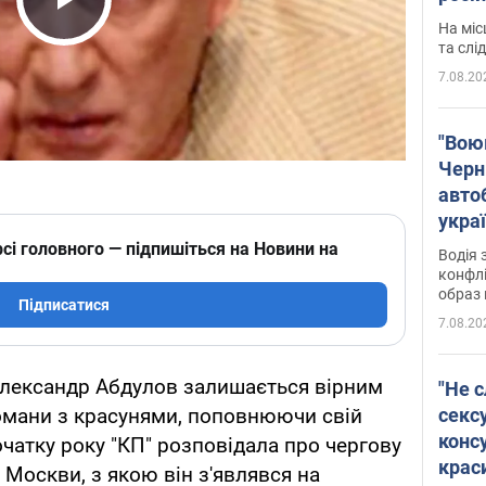
полі
Play Video
На міс
Віде
та слі
7.08.20
"Воюю
Черн
авто
укра
і поп
сі головного — підпишіться на Новини на
Водія 
конфлі
образ 
Підписатися
7.08.20
Олександр Абдулов залишається вірним
"Не с
сексу
романи з красунями, поповнюючи свій
конс
чатку року "КП" розповідала про чергову
крас
з Москви, з якою він з'являвся на