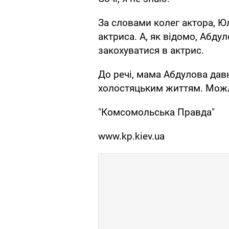
За словами колег актора, Юл
актриса. А, як відомо, Абду
закохуватися в актрис.
До речі, мама Абдулова давн
холостяцьким життям. Можл
"Комсомольська Правда"
www.kp.kiev.ua