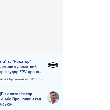
рта" та "Новатор"
римали кулеметний
тріл і удар FPV-дрона,
тувавши життя
3,4 т.
їнська Бронетехніка
церу ЗСУ
Р як каталізатор
ни, або Про новий етап
ійсько-
нічнокорейського