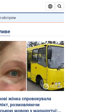
і обстріли
ливе
вові жінка спровокувала
лікт, розмовляючи
йською мовою у маршрутці: