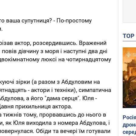
то ваша супутниця? - По-простому
.
TO
ідрізав актор, розсердившись. Вражений
повів дівчину з моря і наступні два дні
 двокімнатному люксі на чотирнадцятому
уючі зірки (а разом з Абдуловим на
ятнадцять - актори і техніки), симпатична
бдулова, а його "дама серця". Юля -
Давня прихильниця актора.
 тижнів тому, прорвавшись до нього в
Росі
и, як Юля виходила з номера Абдулова, і
дрон
овернулася. Обіди та вечері їм готували
сере