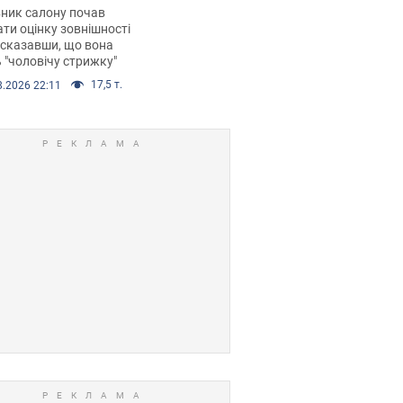
 хімієтерапії,
ник салону почав
орівся скандал.
ти оцінку зовнішності
 сказавши, що вона
 "чоловічу стрижку"
17,5 т.
8.2026 22:11