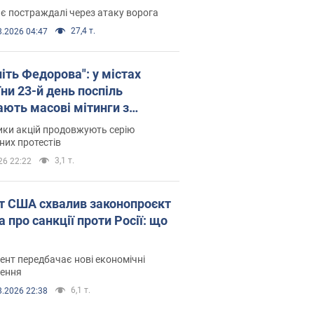
є постраждалі через атаку ворога
27,4 т.
8.2026 04:47
іть Федорова": у містах
ни 23-й день поспіль
ають масові мітинги з
онками. Фото і відео
ики акцій продовжують серію
их протестів
3,1 т.
26 22:22
т США схвалив законопроєкт
 про санкції проти Росії: що
нт передбачає нові економічні
ення
6,1 т.
8.2026 22:38