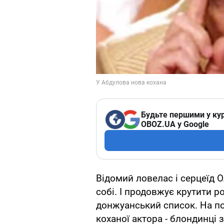
Будьте першими у кур
OBOZ.UA у Google
Відомий ловелас і серцеїд 
собі. І продовжує крутити 
донжуанський список. На по
коханої актора - блондинці 