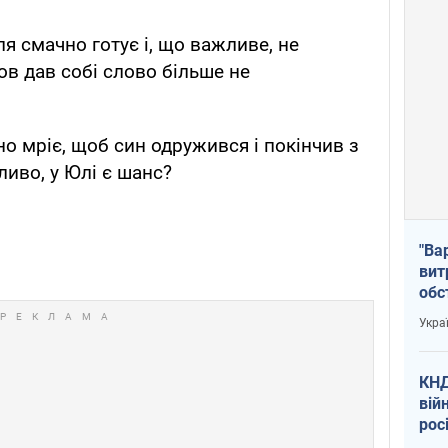
я смачно готує і, що важливе, не
лов дав собі слово більше не
о мріє, щоб син одружився і покінчив з
иво, у Юлі є шанс?
"Ва
вит
обс
вря
Укра
офі
КНД
вій
рос
пів