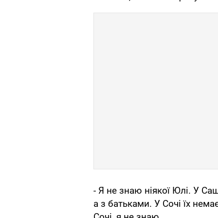
- Я не знаю ніякої Юлі. У Са
а з батьками. У Сочі їх нем
Сочі, я не знаю.