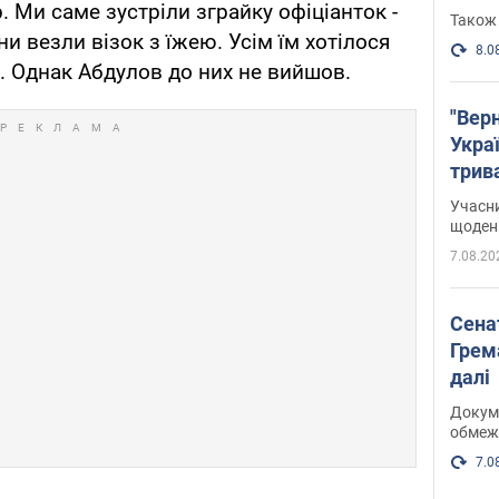
. Ми саме зустріли зграйку офіціанток -
Також 
 везли візок з їжею. Усім їм хотілося
8.0
. Однак Абдулов до них не вийшов.
"Верн
Украї
трив
карт
Учасн
щоденн
7.08.20
Сена
Грема
далі
Докуме
обмеж
7.0