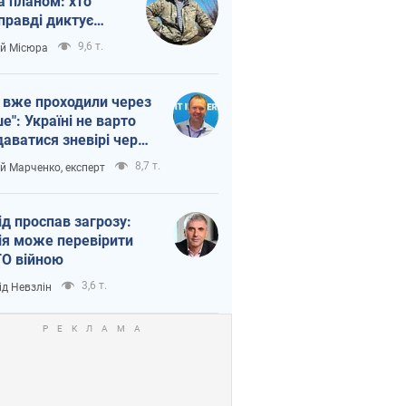
а планом: хто
правді диктує
п війни
9,6 т.
ій Місюра
 вже проходили через
ше": Україні не варто
даватися зневірі через
етний терор
8,7 т.
ій Марченко, експерт
ід проспав загрозу:
ія може перевірити
О війною
3,6 т.
ід Невзлін