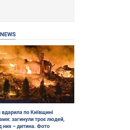
P NEWS
я вдарила по Київщині
ами: загинули троє людей,
д них – дитина. Фото