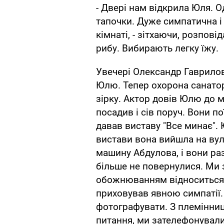
- Двері нам відкрила Юля. О
тапочки. Дуже симпатична і 
кімнаті, - зітхаючи, розпові
рибу. Вибирають легку їжу.
Увечері Олександр Гаврилов
Юлю. Тепер охорона санатор
зірку. Актор довів Юлю до 
посадив і сів поруч. Вони по
давав виставу "Все минає". 
вистави вона вийшла на вул
машину Абдулова, і вони ра
більше не повернулися. Ми з
обожнюванням відноситься Ю
приховував явною симпатії. 
фотографувати. З племінниц
питання, ми зателефонували