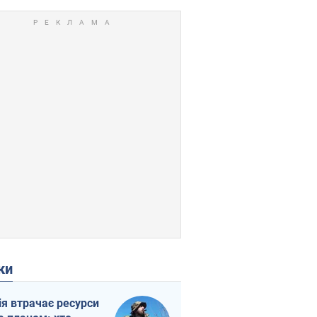
ки
ія втрачає ресурси