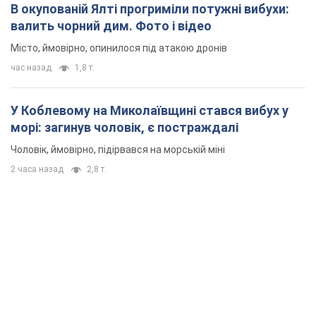
В окупованій Ялті прогриміли потужні вибухи:
валить чорний дим. Фото і відео
Місто, ймовірно, опинилося під атакою дронів
час назад
1,8 т.
У Коблевому на Миколаївщині стався вибух у
морі: загинув чоловік, є постраждалі
Чоловік, ймовірно, підірвався на морській міні
2 часа назад
2,8 т.