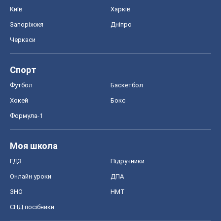
Київ
Харків
Запоріжжя
Дніпро
Черкаси
Спорт
Футбол
Баскетбол
Хокей
Бокс
Формула-1
Моя школа
ГДЗ
Підручники
Онлайн уроки
ДПА
ЗНО
НМТ
СНД посібники