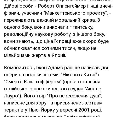
Дійові особи - Роберт Оппенгеймер і інші вчені-
фізики, учасники "Манхеттенського проекту", -
переживають важкий моральний криза. З
одного боку, вони виконали гігантську,
революційну наукову роботу, з іншого боку,
вони знають, що ціна їх праці вже скоро буде
обчислюватися сотнями тисяч, якщо не
мільйонами жертв в Японії.
Композитор Джон Адамс раніше написав дві
опери на політичні теми: "Ніксон в Китаї" і
"Смерть Клінгхоффером" (про захоплення
італійського пасажирського судна "Акілле
Лауро"). Його твір "Про переселення душ",
написане для хору та присвячене жертвам
терактів у Нью-Йорку у вересні 2001 році,
було удостоєно музичної Пулітцерівської