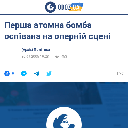
Перша атомна бомба
оспівана на оперній сцені
(Архів) Політика
30.09.2005 10:28
453
0
РУС