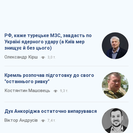
РФ, каже турецьке МЗС, завдасть по
Україні ядерного удару (а Київ мер
знищує й без цього)
Олександр Кірш
3,0 т.
Кремль розпочав підготовку до свого
"останнього ривку"
Костянтин Машовець
9,3 т.
Дух Анкоріджа остаточно випарувався
Віктор Андрусів
7,4 т.