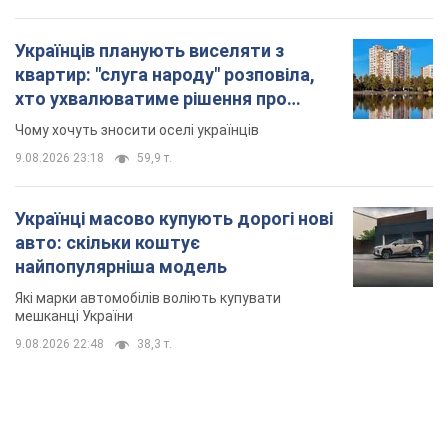
Українців планують виселяти з
квартир: "слуга народу" розповіла,
хто ухвалюватиме рішення про
знесення будинків
Чому хочуть зносити оселі українців
9.08.2026 23:18
59,9 т.
Українці масово купують дорогі нові
авто: скільки коштує
найпопулярніша модель
Які марки автомобілів воліють купувати
мешканці України
9.08.2026 22:48
38,3 т.