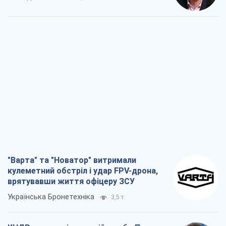
"Варта" та "Новатор" витримали
кулеметний обстріл і удар FPV-дрона,
врятувавши життя офіцеру ЗСУ
Українська Бронетехніка
3,5 т.