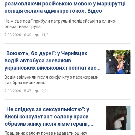
розмовляючи російською мовою у маршрутці:
поліція склала адмінпротокол. Відео
На місце події прибули патрульні поліцейські та слідчо-
оперативна група
7.08.2026 18:40
11,8 т.
"Воюють, бо дурні": у Чернівцях
водій автобуса зневажив
українських військових і поплатився.
Відео
Водія звільнили після конфлікту з пасажирами
та образ військових
7.08.2026 15:47
9,9 т.
"Не слідкує за сексуальністю": у
Києві консультант салону краси
образив жінку після хімієтерапії,
розгорівся скандал. Фото
Працівник салону почав надавати оцінку