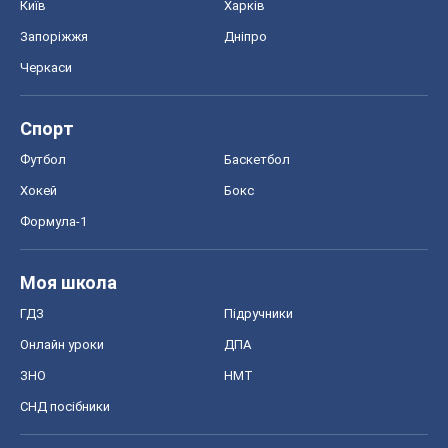
Київ
Харків
Запоріжжя
Дніпро
Черкаси
Спорт
Футбол
Баскетбол
Хокей
Бокс
Формула-1
Моя школа
ГДЗ
Підручники
Онлайн уроки
ДПА
ЗНО
НМТ
СНД посібники