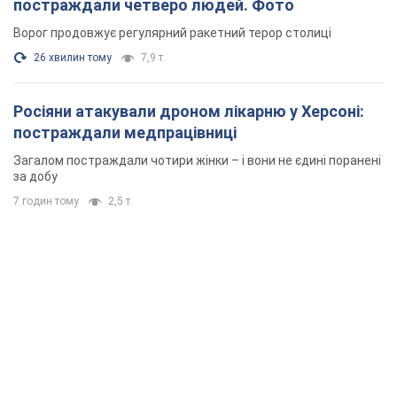
постраждали четверо людей. Фото
Ворог продовжує регулярний ракетний терор столиці
26 хвилин тому
7,9 т.
Росіяни атакували дроном лікарню у Херсоні:
постраждали медпрацівниці
Загалом постраждали чотири жінки – і вони не єдині поранені
за добу
7 годин тому
2,5 т.