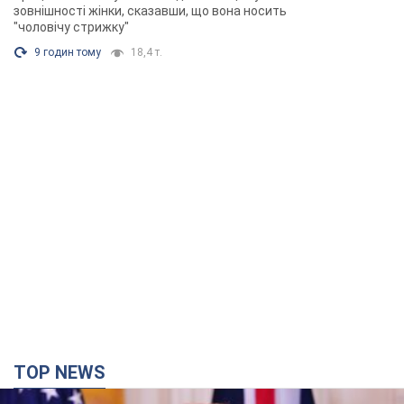
зовнішності жінки, сказавши, що вона носить
"чоловічу стрижку"
9 годин тому
18,4 т.
TOP NEWS