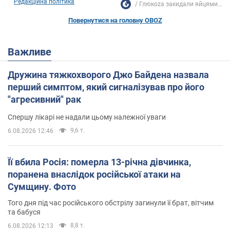
Редакційна політика
Глюкоzа закидали яйцями...
Повернутися на головну OBOZ
Важливе
Дружина тяжкохворого Джо Байдена назвала
перший симптом, який сигналізував про його
"агресивний" рак
Спершу лікарі не надали цьому належної уваги
9,6 т.
6.08.2026 12:46
Її вбила Росія: померла 13-річна дівчинка,
поранена внаслідок російської атаки на
Сумщину. Фото
Того дня під час російського обстрілу загинули її брат, вітчим
та бабуся
8,8 т.
6.08.2026 12:13