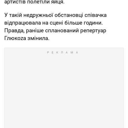
артистів полетіли яйця.
У такій недружньої обстановці співачка
відпрацювала на сцені більше години.
Правда, раніше спланований репертуар
Глюкоzа змінила.