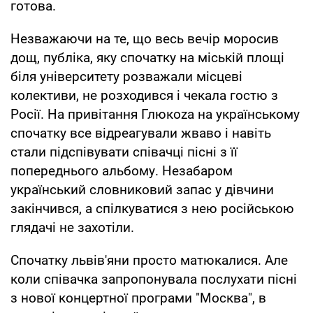
готова.
Незважаючи на те, що весь вечір моросив
дощ, публіка, яку спочатку на міській площі
біля університету розважали місцеві
колективи, не розходився і чекала гостю з
Росії. На привітання Глюкоzа на українському
спочатку все відреагували жваво і навіть
стали підспівувати співачці пісні з її
попереднього альбому. Незабаром
український словниковий запас у дівчини
закінчився, а спілкуватися з нею російською
глядачі не захотіли.
Спочатку львів'яни просто матюкалися. Але
коли співачка запропонувала послухати пісні
з нової концертної програми "Москва", в