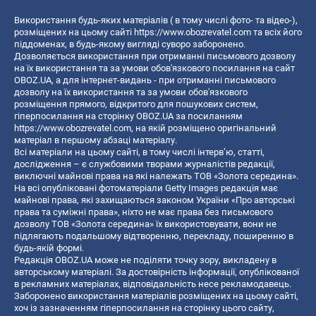
Використання будь-яких матеріалів ( в тому числі фото- та відео-),
розміщених на цьому сайті
https://www.obozrevatel.com
та всіх його
піддоменах, в будь-якому вигляді суворо заборонено.
Дозволяється використання при отриманні письмового дозволу
на їх використання та за умови обов'язкового посилання на сайт
OBOZ.UA, а для інтернет-видань - при отриманні письмового
дозволу на їх використання та за умови обов'язкового
розміщення прямого, відкритого для пошукових систем,
гіперпосилання на сторінку OBOZ.UA за посиланням
https://www.obozrevatel.com
, на якій розміщено оригінальний
матеріал в першому абзаці матеріалу.
Всі матеріали на цьому сайті, в тому числі інтерв’ю, статті,
дослідження – є службовими творами журналістів редакції,
виключні майнові права на які належать ТОВ «Золота середина».
На всі опубліковані фотоматеріали Getty Images редакція має
майнові права, які захищаються законом України «Про авторські
права та суміжні права», ніхто не має права без письмового
дозволу ТОВ «Золота середина» їх використовувати, вони не
підлягають подальшому відтворенню, перекладу, поширенню в
будь-якій формі.
Редакція OBOZ.UA може не поділяти точку зору, викладену в
авторському матеріалі. За достовірність інформації, опублікованої
в рекламних матеріалах, відповідальність несе рекламодавець.
Заборонено використання матеріалів розміщених на цьому сайті,
хоч із зазначенням гіперпосилання на сторінку цього сайту,