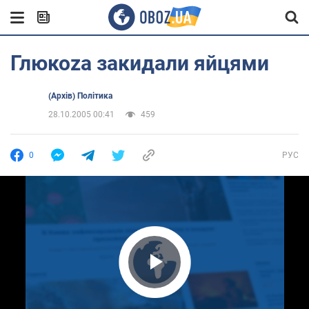
Глюкоzа закидали яйцями
(Архів) Політика
28.10.2005 00:41
459
0
РУС
Play Video