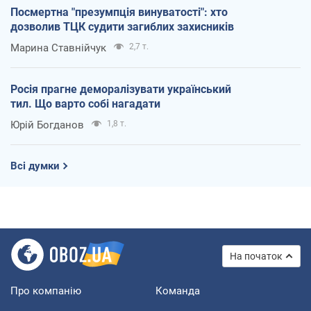
Посмертна "презумпція винуватості": хто
дозволив ТЦК судити загиблих захисників
Марина Ставнійчук
2,7 т.
Росія прагне деморалізувати український
тил. Що варто собі нагадати
Юрій Богданов
1,8 т.
Всі думки
На початок
Про компанію
Команда