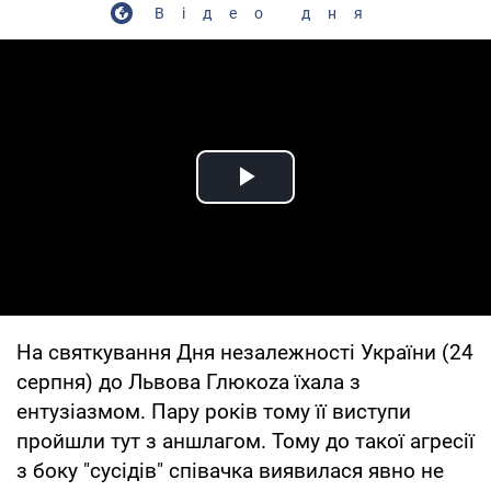
Відео дня
Play Video
На святкування Дня незалежності України (24
серпня) до Львова Глюкоzа їхала з
ентузіазмом. Пару років тому її виступи
пройшли тут з аншлагом. Тому до такої агресії
з боку "сусідів" співачка виявилася явно не