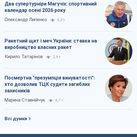
Два супертурніри Магучіх: спортивний
календар осені 2026 року
Олександр Липенко
6,3 т.
Ракетний щит і меч України: ставка на
виробництво власних ракет
Кирило Татарінов
2,9 т.
Посмертна "презумпція винуватості":
хто дозволив ТЦК судити загиблих
захисників
Марина Ставнійчук
6,7 т.
Всі думки