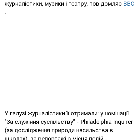
журналістики, музики і театру, повідомляє
ВВС
.
У галузі журналістики її отримали: у номінації
"За служіння суспільству" - Philadelphia Inquirer
(за дослідження природи насильства в
школах), за репортажі з місця подій -