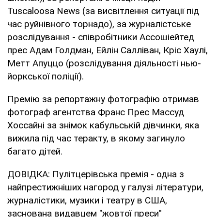
Tuscaloosa News (за висвітлення ситуації під
час руйнівного торнадо), за журналістське
розслідування - співробітники Ассошіейтед
прес Адам Голдман, Ейлін Салліван, Кріс Хаулі,
Метт Апуццо (розслідування діяльності нью-
йоркської поліції).
Премію за репортажну фотографію отримав
фотограф агентства Франс Прес Массуд
Хоссайні за знімок кабульській дівчинки, яка
вижила під час теракту, в якому загинуло
багато дітей.
ДОВІДКА: Пулітцерівська премія - одна з
найпрестижніших нагород у галузі літератури,
журналістики, музики і театру в США,
заснована видавцем "жовтої преси"