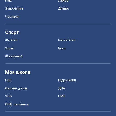
Київ
Харків
Запоріжжя
Дніпро
Черкаси
Спорт
Футбол
Баскетбол
Хокей
Бокс
Формула-1
Моя школа
ГДЗ
Підручники
Онлайн уроки
ДПА
ЗНО
НМТ
СНД посібники