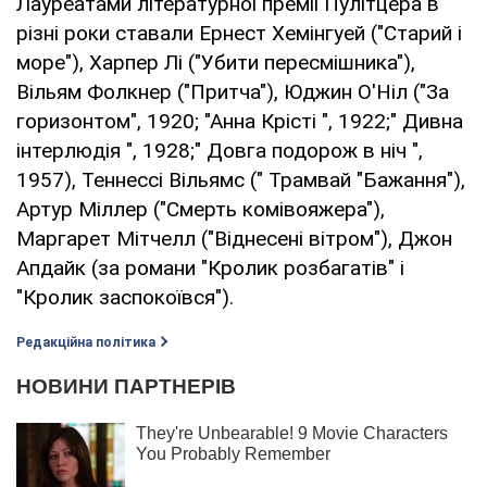
Лауреатами літературної премії Пулітцера в
різні роки ставали Ернест Хемінгуей ("Старий і
море"), Харпер Лі ("Убити пересмішника"),
Вільям Фолкнер ("Притча"), Юджин О'Ніл ("За
горизонтом", 1920; "Анна Крісті ", 1922;" Дивна
інтерлюдія ", 1928;" Довга подорож в ніч ",
1957), Теннессі Вільямс (" Трамвай "Бажання"),
Артур Міллер ("Смерть комівояжера"),
Маргарет Мітчелл ("Віднесені вітром"), Джон
Апдайк (за романи "Кролик розбагатів" і
"Кролик заспокоївся").
Редакційна політика