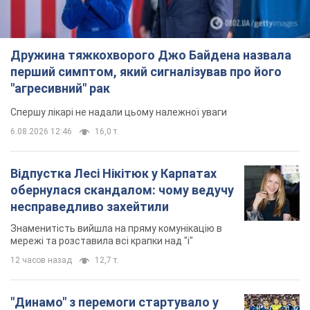
Дружина тяжкохворого Джо Байдена назвала
перший симптом, який сигналізував про його
"агресивний" рак
Спершу лікарі не надали цьому належної уваги
6.08.2026 12:46
16,0 т.
Відпустка Лесі Нікітюк у Карпатах
обернулася скандалом: чому ведучу
несправедливо захейтили
Знаменитість вийшла на пряму комунікацію в
мережі та розставила всі крапки над "і"
12 часов назад
12,7 т.
"Динамо" з перемоги стартувало у