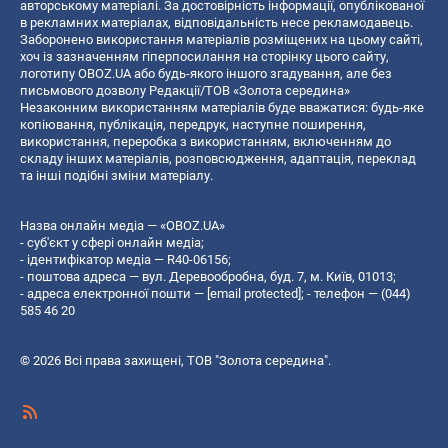
авторському матеріалі. За достовірність інформації, опублікованої
в рекламних матеріалах, відповідальність несе рекламодавець.
Заборонено використання матеріалів розміщених на цьому сайті,
хоч із зазначенням гіперпосилання на сторінку цього сайту,
логотипу OBOZ.UA або будь-якого іншого згадування, але без
письмового дозволу Редакції/ТОВ «Золота середина»
Незаконним використанням матеріалів буде вважатися: будь-яке
копiювання, публiкацiя, передрук, наступне поширення,
використання, переробка з використанням, включенням до
складу інших матеріалів, розповсюдження, адаптація, переклад
та інші подібні зміни матеріалу.
Назва онлайн медіа — «OBOZ.UA»
- суб'єкт у сфері онлайн медіа;
- ідентифікатор медіа — R40-06156;
- поштова адреса — вул. Деревообробна, буд. 7, м. Київ, 01013;
- адреса електронної пошти —
[email protected]
; - телефон — (044)
585 46 20
© 2026 Всі права захищені, ТОВ "Золота середина".