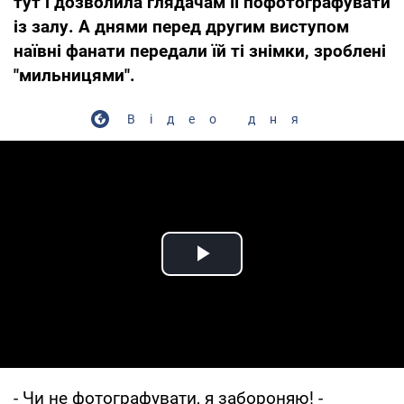
тут і дозволила глядачам її пофотографувати
із залу. А днями перед другим виступом
наївні фанати передали їй ті знімки, зроблені
"мильницями".
Відео дня
Play Video
- Чи не фотографувати, я забороняю! -