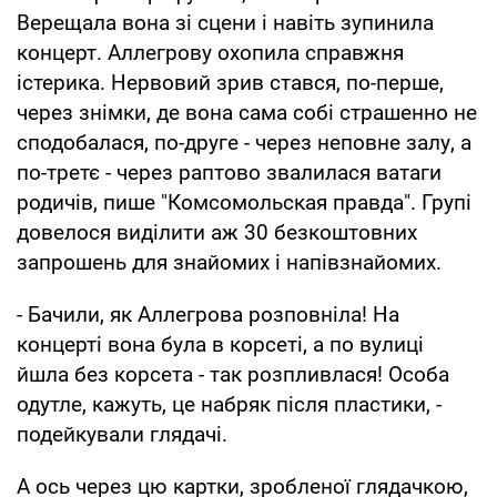
Верещала вона зі сцени і навіть зупинила
концерт. Аллегрову охопила справжня
істерика. Нервовий зрив стався, по-перше,
через знімки, де вона сама собі страшенно не
сподобалася, по-друге - через неповне залу, а
по-третє - через раптово звалилася ватаги
родичів, пише "Комсомольская правда". Групі
довелося виділити аж 30 безкоштовних
запрошень для знайомих і напівзнайомих.
- Бачили, як Аллегрова розповніла! На
концерті вона була в корсеті, а по вулиці
йшла без корсета - так розпливлася! Особа
одутле, кажуть, це набряк після пластики, -
подейкували глядачі.
А ось через цю картки, зробленої глядачкою,