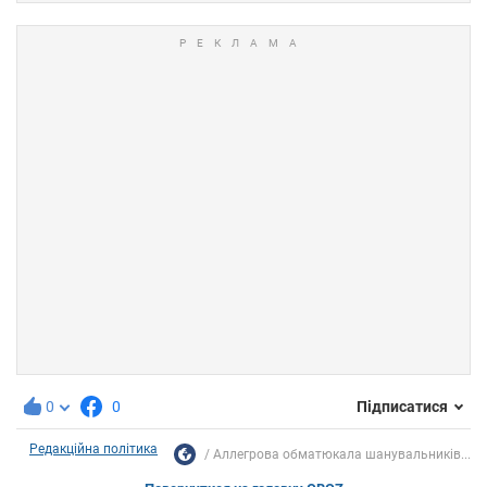
0
0
Підписатися
Редакційна політика
Аллегрова обматюкала шанувальників...