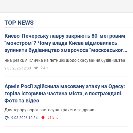
TOP NEWS
Києво-Печерську лавру закриють 80-метровим
"монстром"? Чому влада Києва відмовилась
зупиняти будівництво хмарочоса "московського
вірянина"
Яка реакція Кличка на петицію щодо скасування будівництва
2,4 т.
9.08.2026 12:00
Армія Росії здійснила масовану атаку на Одесу:
горіла історична частина міста, є постраждалі.
Фото та відео
Для терору ворог застосував ракети та дрони
51,5 т.
9.08.2026 10:34