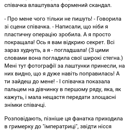
співачка влаштувала формений скандал.
- Про мене чого тільки не пишуть! - Говорила
зі сцени співачка. - Написали, що ніби я
пластичну операцію зробила. А я просто
покращала! Ось я вам відкрию секрет. Всі
зараз худнуть, а я - погладшала! (З цими
словами вона погладила свої широкі стегна.)
Мені тут фотографії за лаштунки принесли, на
них видно, що я дуже навіть поправилась! А
ти зайдеш до мене! - І співачка показала
пальцем на дівчинку в першому ряду, яка, як
кажуть, і мала нещастя передати злощасні
знімки співачці.
Розповідають, пізніше ця фанатка приходила
в гримерку до "імператриці", звідти нісся