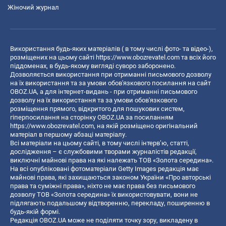
Жіночий журнал
Використання будь-яких матеріалів ( в тому числі фото- та відео-),
розміщених на цьому сайті
https://www.obozrevatel.com
та всіх його
піддоменах, в будь-якому вигляді суворо заборонено.
Дозволяється використання при отриманні письмового дозволу
на їх використання та за умови обов'язкового посилання на сайт
OBOZ.UA, а для інтернет-видань - при отриманні письмового
дозволу на їх використання та за умови обов'язкового
розміщення прямого, відкритого для пошукових систем,
гіперпосилання на сторінку OBOZ.UA за посиланням
https://www.obozrevatel.com
, на якій розміщено оригінальний
матеріал в першому абзаці матеріалу.
Всі матеріали на цьому сайті, в тому числі інтерв’ю, статті,
дослідження – є службовими творами журналістів редакції,
виключні майнові права на які належать ТОВ «Золота середина».
На всі опубліковані фотоматеріали Getty Images редакція має
майнові права, які захищаються законом України «Про авторські
права та суміжні права», ніхто не має права без письмового
дозволу ТОВ «Золота середина» їх використовувати, вони не
підлягають подальшому відтворенню, перекладу, поширенню в
будь-якій формі.
Редакція OBOZ.UA може не поділяти точку зору, викладену в