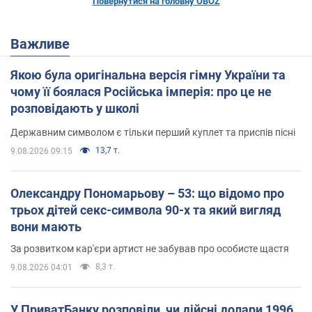
Повернутися на головну OBOZ
Важливе
Якою була оригінальна версія гімну України та
чому її боялася Російська імперія: про це не
розповідають у школі
Державним символом є тільки перший куплет та приспів пісні
13,7 т.
9.08.2026 09:15
Олександру Пономарьову – 53: що відомо про
трьох дітей секс-символа 90-х та який вигляд
вони мають
За розвитком кар'єри артист не забував про особисте щастя
8,3 т.
9.08.2026 04:01
У ПриватБанку розповіли, чи дійсні долари 1996