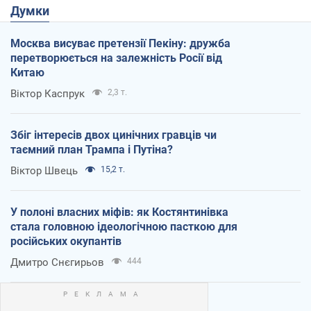
Думки
Москва висуває претензії Пекіну: дружба
перетворюється на залежність Росії від
Китаю
Віктор Каспрук
2,3 т.
Збіг інтересів двох цинічних гравців чи
таємний план Трампа і Путіна?
Віктор Швець
15,2 т.
У полоні власних міфів: як Костянтинівка
стала головною ідеологічною пасткою для
російських окупантів
Дмитро Снєгирьов
444