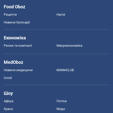
Food Oboz
Рецепти
Напої
Новини Кулінарії
Економіка
Ринки та компанії
Макроекономіка
MedOboz
Новини медицини
MAMACLUB
Covid
Шоу
Афіша
Плітки
Краса
Мода