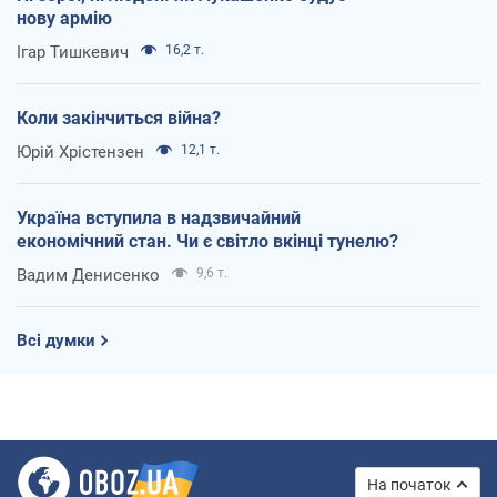
нову армію
Ігар Тишкевич
16,2 т.
Коли закінчиться війна?
Юрій Хрістензен
12,1 т.
Україна вступила в надзвичайний
економічний стан. Чи є світло вкінці тунелю?
Вадим Денисенко
9,6 т.
Всі думки
На початок