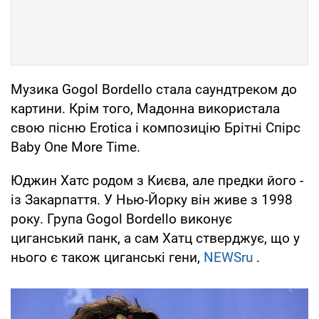
Музика Gogol Bordello стала саундтреком до
картини. Крім того, Мадонна використала
свою пісню Erotica і композицію Брітні Спірс
Baby One More Time.
Юджин Хатс родом з Києва, але предки його -
із Закарпаття. У Нью-Йорку він живе з 1998
року. Група Gogol Bordello виконує
циганський панк, а сам Хатц стверджує, що у
нього є також циганські гени,
NEWSru
.