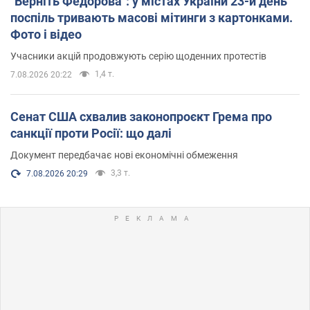
"Верніть Федорова": у містах України 23-й день
поспіль тривають масові мітинги з картонками.
Фото і відео
Учасники акцій продовжують серію щоденних протестів
1,4 т.
7.08.2026 20:22
Сенат США схвалив законопроєкт Грема про
санкції проти Росії: що далі
Документ передбачає нові економічні обмеження
3,3 т.
7.08.2026 20:29