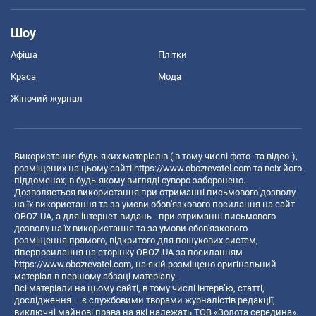
Шоу
Афіша
Плітки
Краса
Мода
Жіночий журнал
Використання будь-яких матеріалів ( в тому числі фото- та відео-),
розміщених на цьому сайті
https://www.obozrevatel.com
та всіх його
піддоменах, в будь-якому вигляді суворо заборонено.
Дозволяється використання при отриманні письмового дозволу
на їх використання та за умови обов'язкового посилання на сайт
OBOZ.UA, а для інтернет-видань - при отриманні письмового
дозволу на їх використання та за умови обов'язкового
розміщення прямого, відкритого для пошукових систем,
гіперпосилання на сторінку OBOZ.UA за посиланням
https://www.obozrevatel.com
, на якій розміщено оригінальний
матеріал в першому абзаці матеріалу.
Всі матеріали на цьому сайті, в тому числі інтерв’ю, статті,
дослідження – є службовими творами журналістів редакції,
виключні майнові права на які належать ТОВ «Золота середина».