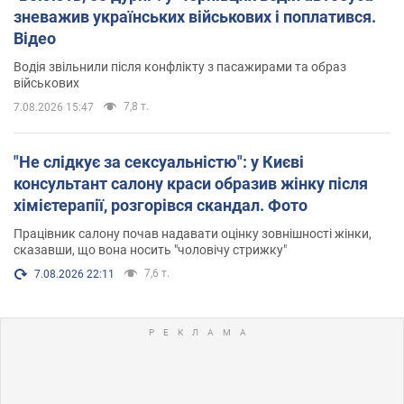
зневажив українських військових і поплатився.
Відео
Водія звільнили після конфлікту з пасажирами та образ
військових
7,8 т.
7.08.2026 15:47
"Не слідкує за сексуальністю": у Києві
консультант салону краси образив жінку після
хімієтерапії, розгорівся скандал. Фото
Працівник салону почав надавати оцінку зовнішності жінки,
сказавши, що вона носить "чоловічу стрижку"
7,6 т.
7.08.2026 22:11