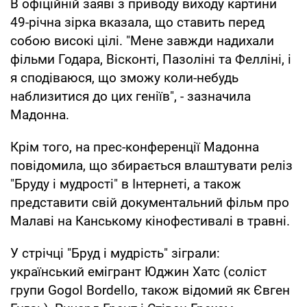
В офіційній заяві з приводу виходу картини
49-річна зірка вказала, що ставить перед
собою високі цілі. "Мене завжди надихали
фільми Годара, Вісконті, Пазоліні та Фелліні, і
я сподіваюся, що зможу коли-небудь
наблизитися до цих геніїв", - зазначила
Мадонна.
Крім того, на прес-конференції Мадонна
повідомила, що збирається влаштувати реліз
"Бруду і мудрості" в Інтернеті, а також
представити свій документальний фільм про
Малаві на Канському кінофестивалі в травні.
У стрічці "Бруд і мудрість" зіграли:
український емігрант Юджин Хатс (соліст
групи Gogol Bordello, також відомий як Євген