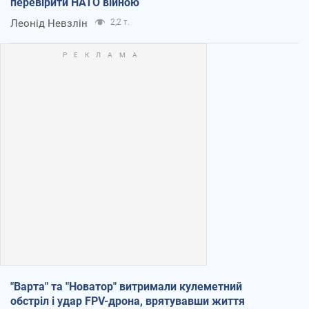
перевірити НАТО війною
Леонід Невзлін
2,2 т.
"Варта" та "Новатор" витримали кулеметний
обстріл і удар FPV-дрона, врятувавши життя