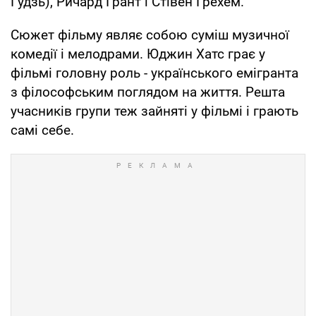
Гудзь), Ричард Грант і Стівен Грехем.
Сюжет фільму являє собою суміш музичної
комедії і мелодрами. Юджин Хатс грає у
фільмі головну роль - українського емігранта
з філософським поглядом на життя. Решта
учасників групи теж зайняті у фільмі і грають
самі себе.