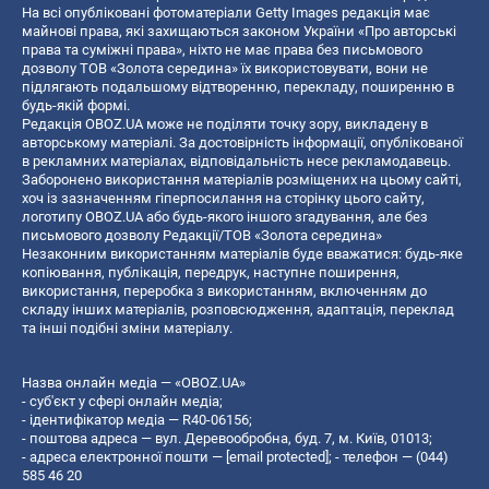
На всі опубліковані фотоматеріали Getty Images редакція має
майнові права, які захищаються законом України «Про авторські
права та суміжні права», ніхто не має права без письмового
дозволу ТОВ «Золота середина» їх використовувати, вони не
підлягають подальшому відтворенню, перекладу, поширенню в
будь-якій формі.
Редакція OBOZ.UA може не поділяти точку зору, викладену в
авторському матеріалі. За достовірність інформації, опублікованої
в рекламних матеріалах, відповідальність несе рекламодавець.
Заборонено використання матеріалів розміщених на цьому сайті,
хоч із зазначенням гіперпосилання на сторінку цього сайту,
логотипу OBOZ.UA або будь-якого іншого згадування, але без
письмового дозволу Редакції/ТОВ «Золота середина»
Незаконним використанням матеріалів буде вважатися: будь-яке
копiювання, публiкацiя, передрук, наступне поширення,
використання, переробка з використанням, включенням до
складу інших матеріалів, розповсюдження, адаптація, переклад
та інші подібні зміни матеріалу.
Назва онлайн медіа — «OBOZ.UA»
- суб'єкт у сфері онлайн медіа;
- ідентифікатор медіа — R40-06156;
- поштова адреса — вул. Деревообробна, буд. 7, м. Київ, 01013;
- адреса електронної пошти —
[email protected]
; - телефон — (044)
585 46 20