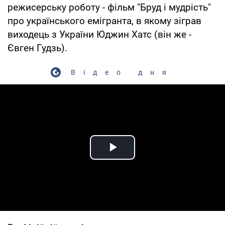
режисерську роботу - фільм "Бруд і мудрість"
про українського емігранта, в якому зіграв
виходець з України Юджин Хатс (він же -
Євген Гудзь).
Відео дня
Play Video