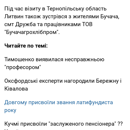
Під час візиту в Тернопільську область
Литвин також зустрівся з жителями Бучача,
смт Дружба та працівниками ТОВ
"Бучачагрохлібпром".
Читайте по темі:
Тимошенко виявилася несправжньою
"професором"
Оксфордські експерти нагородили Бережну і
Ківалова
Довгому присвоїли звання латифундиста
року
Кучмі присвоїли "заслуженого пенсіонера" ??