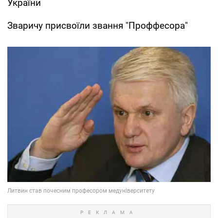
України
Зваричу присвоїли звання "Проффесора"