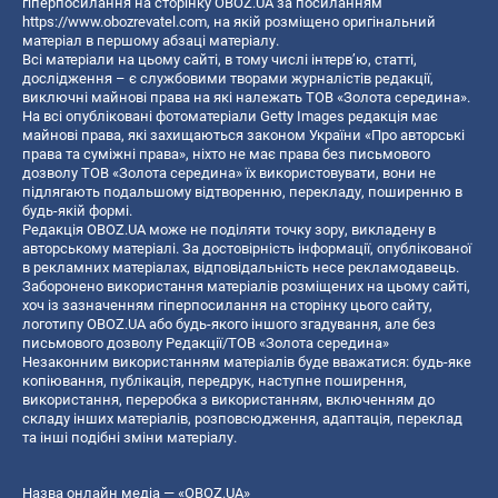
гіперпосилання на сторінку OBOZ.UA за посиланням
https://www.obozrevatel.com
, на якій розміщено оригінальний
матеріал в першому абзаці матеріалу.
Всі матеріали на цьому сайті, в тому числі інтерв’ю, статті,
дослідження – є службовими творами журналістів редакції,
виключні майнові права на які належать ТОВ «Золота середина».
На всі опубліковані фотоматеріали Getty Images редакція має
майнові права, які захищаються законом України «Про авторські
права та суміжні права», ніхто не має права без письмового
дозволу ТОВ «Золота середина» їх використовувати, вони не
підлягають подальшому відтворенню, перекладу, поширенню в
будь-якій формі.
Редакція OBOZ.UA може не поділяти точку зору, викладену в
авторському матеріалі. За достовірність інформації, опублікованої
в рекламних матеріалах, відповідальність несе рекламодавець.
Заборонено використання матеріалів розміщених на цьому сайті,
хоч із зазначенням гіперпосилання на сторінку цього сайту,
логотипу OBOZ.UA або будь-якого іншого згадування, але без
письмового дозволу Редакції/ТОВ «Золота середина»
Незаконним використанням матеріалів буде вважатися: будь-яке
копiювання, публiкацiя, передрук, наступне поширення,
використання, переробка з використанням, включенням до
складу інших матеріалів, розповсюдження, адаптація, переклад
та інші подібні зміни матеріалу.
Назва онлайн медіа — «OBOZ.UA»