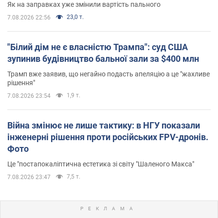
Як на заправках уже змінили вартість пального
23,0 т.
7.08.2026 22:56
"Білий дім не є власністю Трампа": суд США
зупинив будівництво бальної зали за $400 млн
Трамп вже заявив, що негайно подасть апеляцію а це "жахливе
рішення"
1,9 т.
7.08.2026 23:54
Війна змінює не лише тактику: в НГУ показали
інженерні рішення проти російських FPV-дронів.
Фото
Це "постапокаліптична естетика зі світу "Шаленого Макса"
7,5 т.
7.08.2026 23:47