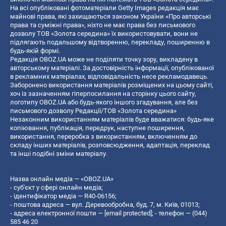
На всі опубліковані фотоматеріали Getty Images редакція має
майнові права, які захищаються законом України «Про авторські
права та суміжні права», ніхто не має права без письмового
дозволу ТОВ «Золота середина» їх використовувати, вони не
підлягають подальшому відтворенню, перекладу, поширенню в
будь-якій формі.
Редакція OBOZ.UA може не поділяти точку зору, викладену в
авторському матеріалі. За достовірність інформації, опублікованої
в рекламних матеріалах, відповідальність несе рекламодавець.
Заборонено використання матеріалів розміщених на цьому сайті,
хоч із зазначенням гіперпосилання на сторінку цього сайту,
логотипу OBOZ.UA або будь-якого іншого згадування, але без
письмового дозволу Редакції/ТОВ «Золота середина»
Незаконним використанням матеріалів буде вважатися: будь-яке
копiювання, публiкацiя, передрук, наступне поширення,
використання, переробка з використанням, включенням до
складу інших матеріалів, розповсюдження, адаптація, переклад
та інші подібні зміни матеріалу.
Назва онлайн медіа — «OBOZ.UA»
- суб'єкт у сфері онлайн медіа;
- ідентифікатор медіа — R40-06156;
- поштова адреса — вул. Деревообробна, буд. 7, м. Київ, 01013;
- адреса електронної пошти —
[email protected]
; - телефон — (044)
585 46 20