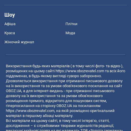
Шоу
Афіша
Плітки
Краса
Мода
Жіночий журнал
Використання будь-яких матеріалів ( в тому числі фото- та відео-),
розміщених на цьому сайті
https://www.obozrevatel.com
та всіх його
піддоменах, в будь-якому вигляді суворо заборонено.
Дозволяється використання при отриманні письмового дозволу
на їх використання та за умови обов'язкового посилання на сайт
OBOZ.UA, а для інтернет-видань - при отриманні письмового
дозволу на їх використання та за умови обов'язкового
розміщення прямого, відкритого для пошукових систем,
гіперпосилання на сторінку OBOZ.UA за посиланням
https://www.obozrevatel.com
, на якій розміщено оригінальний
матеріал в першому абзаці матеріалу.
Всі матеріали на цьому сайті, в тому числі інтерв’ю, статті,
дослідження – є службовими творами журналістів редакції,
виключні майнові права на які належать ТОВ «Золота середина».