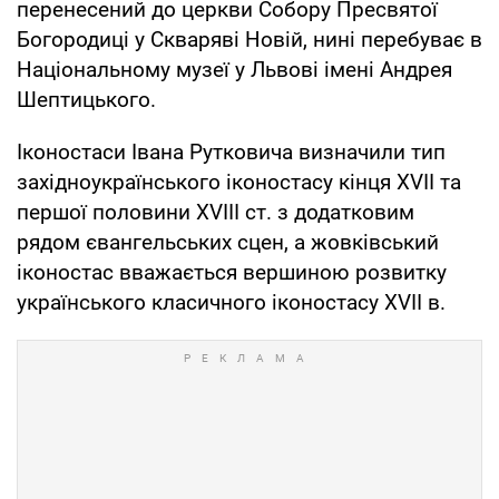
перенесений до церкви Собору Пресвятої
Богородиці у Скваряві Новій, нині перебуває в
Національному музеї у Львові імені Андрея
Шептицького.
Іконостаси Івана Рутковича визначили тип
західноукраїнського іконостасу кінця XVII та
першої половини XVIII ст. з додатковим
рядом євангельських сцен, а жовківський
іконостас вважається вершиною розвитку
українського класичного іконостасу XVII в.