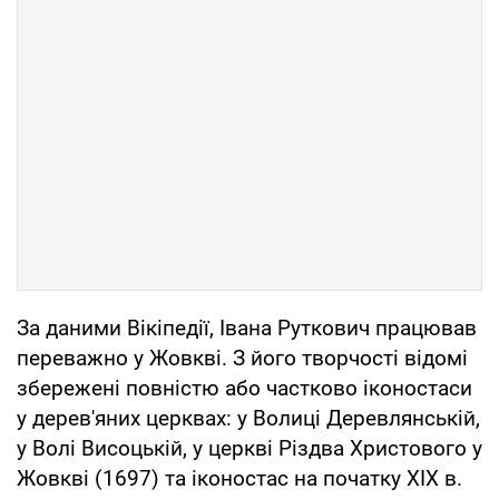
За даними Вікіпедії, Івана Руткович працював
переважно у Жовкві. З його творчості відомі
збережені повністю або частково іконостаси
у дерев'яних церквах: у Волиці Деревлянській,
у Волі Висоцькій, у церкві Різдва Христового у
Жовкві (1697) та іконостас на початку ХІХ в.