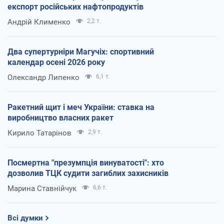
експорт російських нафтопродуктів
Андрій Клименко
2,2 т.
Два супертурніри Магучіх: спортивний
календар осені 2026 року
Олександр Липенко
6,1 т.
Ракетний щит і меч України: ставка на
виробництво власних ракет
Кирило Татарінов
2,9 т.
Посмертна "презумпція винуватості": хто
дозволив ТЦК судити загиблих захисників
Марина Ставнійчук
6,6 т.
Всі думки