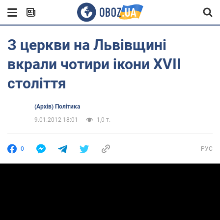
З церкви на Львівщині
вкрали чотири ікони XVII
століття
(Архів) Політика
9.01.2012 18:01
1,0 т.
0
РУС