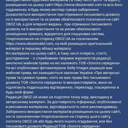
розміщених на цьому сайті
https://www.obozrevatel.com
та всіх його
піддоменах, в будь-якому вигляді суворо заборонено.
Дозволяється використання при отриманні письмового дозволу
на їх використання та за умови обов'язкового посилання на сайт
OBOZ.UA, а для інтернет-видань - при отриманні письмового
дозволу на їх використання та за умови обов'язкового
розміщення прямого, відкритого для пошукових систем,
гіперпосилання на сторінку OBOZ.UA за посиланням
https://www.obozrevatel.com
, на якій розміщено оригінальний
матеріал в першому абзаці матеріалу.
Всі матеріали на цьому сайті, в тому числі інтерв’ю, статті,
дослідження – є службовими творами журналістів редакції,
виключні майнові права на які належать ТОВ «Золота середина».
На всі опубліковані фотоматеріали Getty Images редакція має
майнові права, які захищаються законом України «Про авторські
права та суміжні права», ніхто не має права без письмового
дозволу ТОВ «Золота середина» їх використовувати, вони не
підлягають подальшому відтворенню, перекладу, поширенню в
будь-якій формі.
Редакція OBOZ.UA може не поділяти точку зору, викладену в
авторському матеріалі. За достовірність інформації, опублікованої
в рекламних матеріалах, відповідальність несе рекламодавець.
Заборонено використання матеріалів розміщених на цьому сайті,
хоч із зазначенням гіперпосилання на сторінку цього сайту,
логотипу OBOZ.UA або будь-якого іншого згадування, але без
письмового дозволу Редакції/ТОВ «Золота середина»