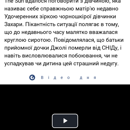
The Sun вдалося поговорити з дівчиною, яка
називає себе справжньою матір'ю недавно
Удочеренних зіркою чорношкірої дівчинки
Захари. Пікантність ситуації полягає в тому,
що до недавнього часу малятко вважалася
круглою сиротою. Повідомлялася, що батьки
прийомної дочки Джолі померли від СНІДу, і
навіть висловлювалися побоювання, чи не
успадкував чи дитина цей страшний недугу.
Відео дня
Play Video