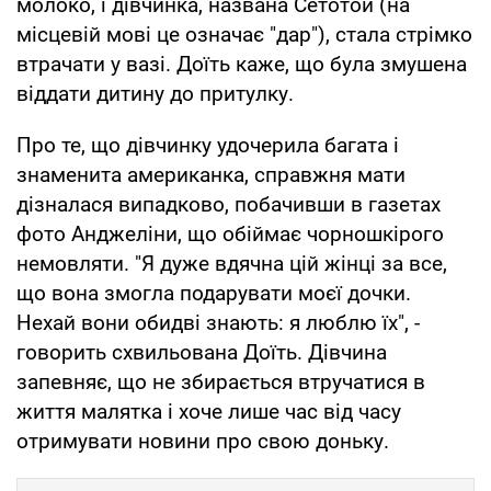
молоко, і дівчинка, названа Сетотой (на
місцевій мові це означає "дар"), стала стрімко
втрачати у вазі. Доїть каже, що була змушена
віддати дитину до притулку.
Про те, що дівчинку удочерила багата і
знаменита американка, справжня мати
дізналася випадково, побачивши в газетах
фото Анджеліни, що обіймає чорношкірого
немовляти. "Я дуже вдячна цій жінці за все,
що вона змогла подарувати моєї дочки.
Нехай вони обидві знають: я люблю їх", -
говорить схвильована Доїть. Дівчина
запевняє, що не збирається втручатися в
життя малятка і хоче лише час від часу
отримувати новини про свою доньку.