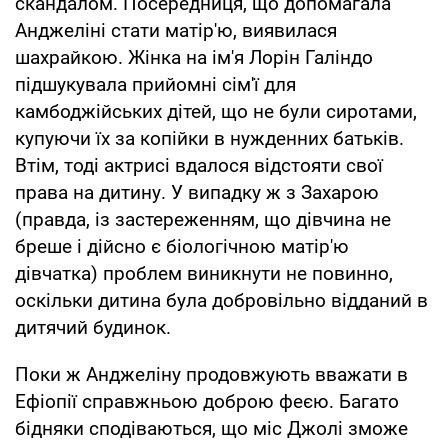
скандалом. Посередниця, що допомагала
Анджеліні стати матір'ю, виявилася
шахрайкою. Жінка на ім'я Лорін Галіндо
підшукувала прийомні сім'ї для
камбоджійських дітей, що не були сиротами,
купуючи їх за копійки в нужденних батьків.
Втім, тоді актрисі вдалося відстояти свої
права на дитину. У випадку ж з Захарою
(правда, із застереженням, що дівчина не
бреше і дійсно є біологічною матір'ю
дівчатка) проблем виникнути не повинно,
оскільки дитина була добровільно відданий в
дитячий будинок.
Поки ж Анджеліну продовжують вважати в
Ефіопії справжньою доброю феєю. Багато
бідняки сподіваються, що міс Джолі зможе