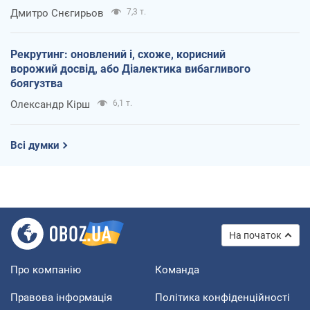
Дмитро Снєгирьов
7,3 т.
Рекрутинг: оновлений і, схоже, корисний
ворожий досвід, або Діалектика вибагливого
боягузтва
Олександр Кірш
6,1 т.
Всі думки
На початок
Про компанію
Команда
Правова інформація
Політика конфіденційності