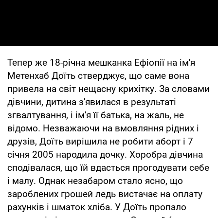
Тепер же 18-річна мешканка Ефіопії на ім'я
Метенхаб Доїть стверджує, що саме вона
привела на світ нещасну крихітку. За словами
дівчини, дитина з'явилася в результаті
згвалтування, і ім'я її батька, на жаль, не
відомо. Незважаючи на вмовляння рідних і
друзів, Доїть вирішила не робити аборт і 7
січня 2005 народила дочку. Хоробра дівчина
сподівалася, що їй вдасться прогодувати себе
і малу. Однак незабаром стало ясно, що
зароблених грошей ледь вистачає на оплату
рахунків і шматок хліба. У Доїть пропало