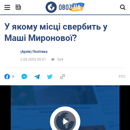
У якому місці свербить у
Маші Миронової?
(Архів) Політика
2.08.2005 00:01
564
0
РУС