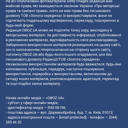
На всі опубліковані фотоматеріали Getty Images редакція має
майнові права, які захищаються законом України «Про авторські
права та суміжні права», ніхто не має права без письмового
дозволу ТОВ «Золота середина» їх використовувати, вони не
підлягають подальшому відтворенню, перекладу, поширенню в
будь-якій формі.
Редакція OBOZ.UA може не поділяти точку зору, викладену в
авторському матеріалі. За достовірність інформації, опублікованої
в рекламних матеріалах, відповідальність несе рекламодавець.
Заборонено використання матеріалів розміщених на цьому сайті,
хоч із зазначенням гіперпосилання на сторінку цього сайту,
логотипу OBOZ.UA або будь-якого іншого згадування, але без
письмового дозволу Редакції/ТОВ «Золота середина»
Незаконним використанням матеріалів буде вважатися: будь-яке
копiювання, публiкацiя, передрук, наступне поширення,
використання, переробка з використанням, включенням до
складу інших матеріалів, розповсюдження, адаптація, переклад
та інші подібні зміни матеріалу.
Назва онлайн медіа — «OBOZ.UA»
- суб'єкт у сфері онлайн медіа;
- ідентифікатор медіа — R40-06156;
- поштова адреса — вул. Деревообробна, буд. 7, м. Київ, 01013;
- адреса електронної пошти —
[email protected]
; - телефон — (044)
585 46 20