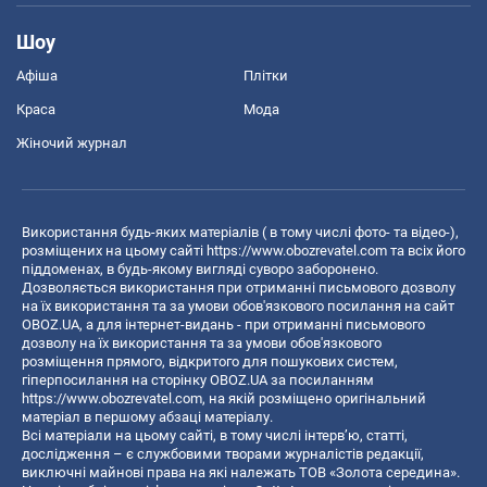
Шоу
Афіша
Плітки
Краса
Мода
Жіночий журнал
Використання будь-яких матеріалів ( в тому числі фото- та відео-),
розміщених на цьому сайті
https://www.obozrevatel.com
та всіх його
піддоменах, в будь-якому вигляді суворо заборонено.
Дозволяється використання при отриманні письмового дозволу
на їх використання та за умови обов'язкового посилання на сайт
OBOZ.UA, а для інтернет-видань - при отриманні письмового
дозволу на їх використання та за умови обов'язкового
розміщення прямого, відкритого для пошукових систем,
гіперпосилання на сторінку OBOZ.UA за посиланням
https://www.obozrevatel.com
, на якій розміщено оригінальний
матеріал в першому абзаці матеріалу.
Всі матеріали на цьому сайті, в тому числі інтерв’ю, статті,
дослідження – є службовими творами журналістів редакції,
виключні майнові права на які належать ТОВ «Золота середина».