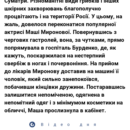
Суматри. Різноманітні види грибків і інших
шкірних захворювань благополучно
процвітають і на території Росії. У цьому, на
жаль, довелося переконатися популярної
актрисі Маші Миронової. Повернувшись з
чергових гастролей, вона, за чутками, прямо
попрямувала в госпіталь Бурденко, де, як
кажуть, поскаржилася на нестерпний
свербіж в ногах і почервоніння. На прийом
до лікарів Миронову доставив на машині її
чоловік, який сильно занепокоївся,
побачивши кінцівки дружини. Постаравшись
залишитися непоміченою, одягнена в
непомітний одяг і з мінімумом косметики на
обличчі, Маша прослизнула в кабінет.
Відео дня