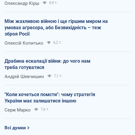
Олександр Кірш
6,9 т.
Між жахливою війною і ще гіршим миром на
умовах агресора, або Безвихідність – теж
зброя Росії
Олексій Копитько
6,2 т.
Драбина ескалації війни: до чого нам
треба готуватися
Андрій Шевчишин
7,1 т.
"Коли хочеться помсти": чому стратегія
України має залишатися іншою
Серж Марко
7,6 т.
Всі думки