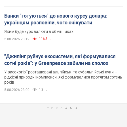
Банки "готуються" до нового курсу долара:
українцям розповіли, чого очікувати
Яким буде курс валюти в обмінниках
116,3 т.
5.08.2026 23:12
"Джипінг руйнує екосистеми, які формувалися
сотні років": у Greenpeace забили на сполох
У високогір'ї розташовані альпійські та субальпійські луки –
рідкісні природні комплекси, які формувалися протягом сотень
років
1,3 т.
5.08.2026 23:00