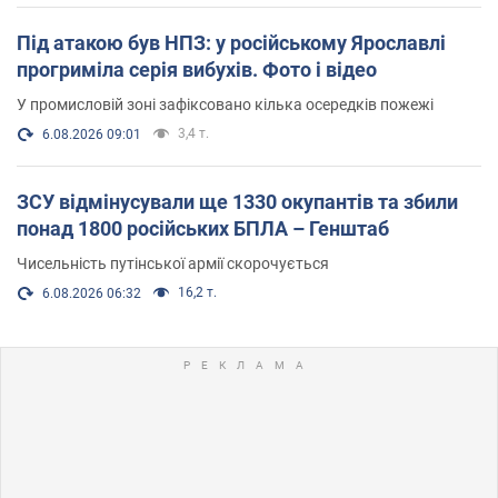
Під атакою був НПЗ: у російському Ярославлі
прогриміла серія вибухів. Фото і відео
У промисловій зоні зафіксовано кілька осередків пожежі
3,4 т.
6.08.2026 09:01
ЗСУ відмінусували ще 1330 окупантів та збили
понад 1800 російських БПЛА – Генштаб
Чисельність путінської армії скорочується
16,2 т.
6.08.2026 06:32