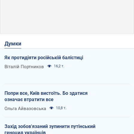
Думки
Як протидіяти російській балістиці
Віталій Портников
16,2 т.
Попри все, Київ вистоїть. Бо здатися
означає втратити все
Ольга Айвазовська
10,8 т.
Захід зобов'язаний зупинити путінський
геноцид українців