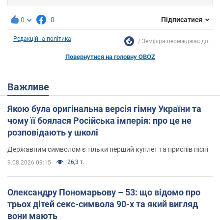
0
0
Підписатися
Редакційна політика
Земфіра переїжджає до...
Повернутися на головну OBOZ
Важливе
Якою була оригінальна версія гімну України та
чому її боялася Російська імперія: про це не
розповідають у школі
Державним символом є тільки перший куплет та приспів пісні
26,3 т.
9.08.2026 09:15
Олександру Пономарьову – 53: що відомо про
трьох дітей секс-символа 90-х та який вигляд
вони мають