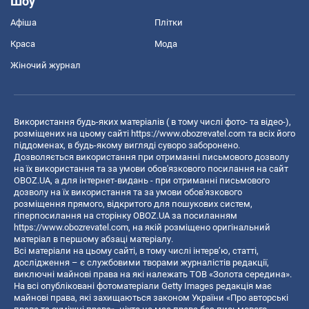
Шоу
Афіша
Плітки
Краса
Мода
Жіночий журнал
Використання будь-яких матеріалів ( в тому числі фото- та відео-),
розміщених на цьому сайті
https://www.obozrevatel.com
та всіх його
піддоменах, в будь-якому вигляді суворо заборонено.
Дозволяється використання при отриманні письмового дозволу
на їх використання та за умови обов'язкового посилання на сайт
OBOZ.UA, а для інтернет-видань - при отриманні письмового
дозволу на їх використання та за умови обов'язкового
розміщення прямого, відкритого для пошукових систем,
гіперпосилання на сторінку OBOZ.UA за посиланням
https://www.obozrevatel.com
, на якій розміщено оригінальний
матеріал в першому абзаці матеріалу.
Всі матеріали на цьому сайті, в тому числі інтерв’ю, статті,
дослідження – є службовими творами журналістів редакції,
виключні майнові права на які належать ТОВ «Золота середина».
На всі опубліковані фотоматеріали Getty Images редакція має
майнові права, які захищаються законом України «Про авторські