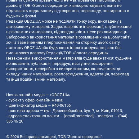
права та суміжні права», ніхто не має права без письмового
дозволу ТОВ «Золота середина» їх використовувати, вони не
підлягають подальшому відтворенню, перекладу, поширенню в
будь-якій формі.
Редакція OBOZ.UA може не поділяти точку зору, викладену в
авторському матеріалі. За достовірність інформації, опублікованої
в рекламних матеріалах, відповідальність несе рекламодавець.
Заборонено використання матеріалів розміщених на цьому сайті,
хоч із зазначенням гіперпосилання на сторінку цього сайту,
логотипу OBOZ.UA або будь-якого іншого згадування, але без
письмового дозволу Редакції/ТОВ «Золота середина»
Незаконним використанням матеріалів буде вважатися: будь-яке
копiювання, публiкацiя, передрук, наступне поширення,
використання, переробка з використанням, включенням до
складу інших матеріалів, розповсюдження, адаптація, переклад
та інші подібні зміни матеріалу.
Назва онлайн медіа — «OBOZ.UA»
- суб'єкт у сфері онлайн медіа;
- ідентифікатор медіа — R40-06156;
- поштова адреса — вул. Деревообробна, буд. 7, м. Київ, 01013;
- адреса електронної пошти —
[email protected]
; - телефон — (044)
585 46 20
© 2026 Всі права захищені, ТОВ "Золота середина".