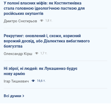
У полоні власних міфів: як Костянтинівка
стала головною ідеологічною пасткою для
російських окупантів
Дмитро Снєгирьов
1,8 т.
Рекрутинг: оновлений і, схоже, корисний
ворожий досвід, або Діалектика вибагливого
боягузтва
Олександр Кірш
1,7 т.
Ні зброї, ні людей: як Лукашенко будує
нову армію
Ігар Тишкевич
16,6 т.
Всі думки