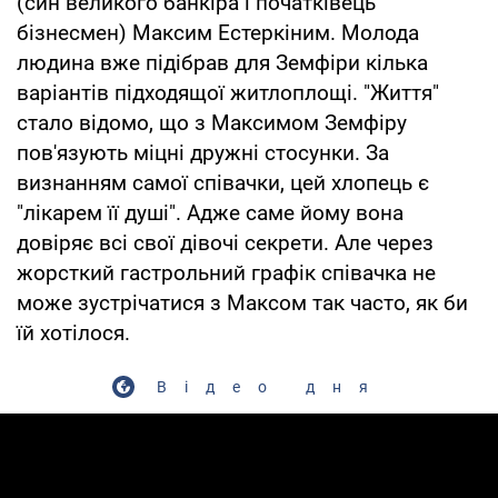
(син великого банкіра і початківець
бізнесмен) Максим Естеркіним. Молода
людина вже підібрав для Земфіри кілька
варіантів підходящої житлоплощі. "Життя"
стало відомо, що з Максимом Земфіру
пов'язують міцні дружні стосунки. За
визнанням самої співачки, цей хлопець є
"лікарем її душі". Адже саме йому вона
довіряє всі свої дівочі секрети. Але через
жорсткий гастрольний графік співачка не
може зустрічатися з Максом так часто, як би
їй хотілося.
Відео дня