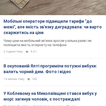
Мобільні оператори підвищили тарифи "до
межі", але якість зв'язку деградувала: чи варто
скаржитись на ціни
Чому ціни на мобільний зв'язок зросли у кілька разів і як
поліпшити якість інтернету на телефоні
2 години тому
9,4 т.
В окупованій Ялті прогриміли потужні вибухи:
валить чорний дим. Фото і відео
14 хвилин тому
342
У Коблевому на Миколаївщині стався вибух у
морі: загинув чоловік, є постраждалі