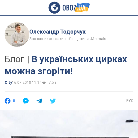
Олександр Тодорчук
Засновник зоозахисної ініціативи UAnimals
Блог |
В українських цирках
можна згоріти!
City
16.07.2018 11:14
7,5 т.
0
РУС