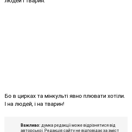
людей і тварин.
Бо в цирках та мінкульті явно плювати хотіли.
І на людей, і на тварин!
Важливо:
думка редакції може відрізнятися від
авторської. Редакція сайту не відповідає за зміст