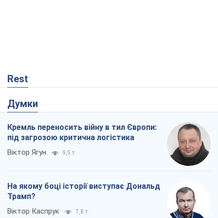
Думки
Кремль переносить війну в тил Європи:
під загрозою критична логістика
Віктор Ягун
9,5 т.
На якому боці історії виступає Дональд
Трамп?
Віктор Каспрук
7,8 т.
В Києві вирубали понад 300 великих
дерев заради теплотраси і всупереч
Генплану
Владислав Самойленко
1,4 т.