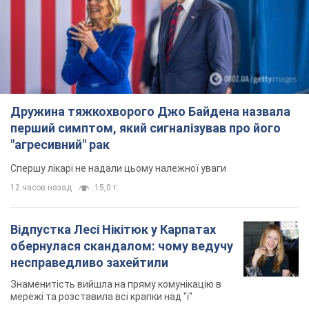
"агресивний" рак
Спершу лікарі не надали цьому належної уваги
12 часов назад
15,0 т.
Відпустка Лесі Нікітюк у Карпатах
обернулася скандалом: чому ведучу
несправедливо захейтили
Знаменитість вийшла на пряму комунікацію в
мережі та розставила всі крапки над "і"
7 часов назад
11,9 т.
Не лише через зарплату: чому
українці не поспішають
погоджуватися на вакансії
Чого найбільше бракує на ринку праці
9 часов назад
3,1 т.