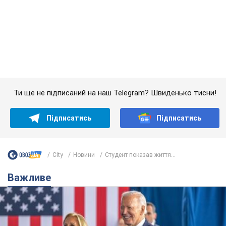
Підписатись
Підписатись
City
Новини
Студент показав життя...
Важливе
Дружина тяжкохворого Джо Байдена назвала
перший симптом, який сигналізував про його