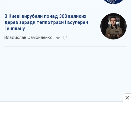
Як атаки Сил оборони України
скоротили експорт російських
нафтопродуктів
Андрій Клименко
2,0 т.
Два супертурніри Магучіх: спортивний
календар осені 2026 року
Олександр Липенко
5,2 т.