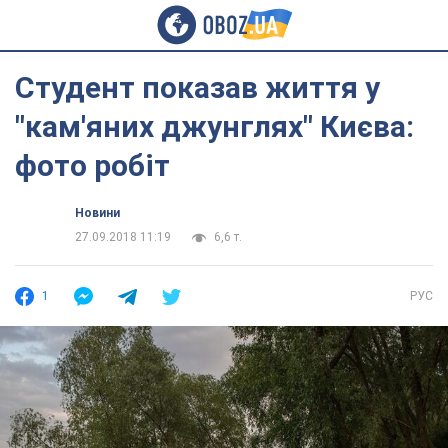
Студент показав життя у
"кам'яних джунглях" Києва:
фото робіт
Новини
27.09.2018 11:19
6,6 т.
1
РУС