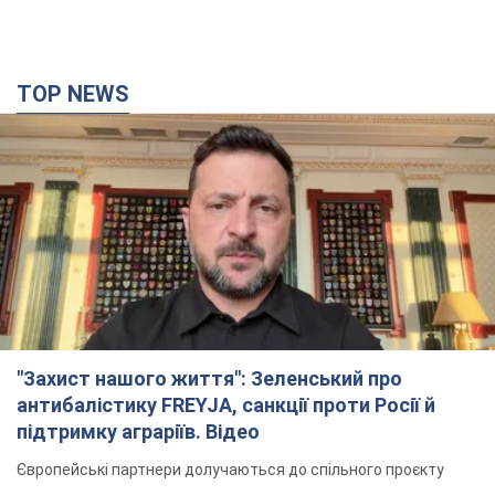
"Захист нашого життя": Зеленський про
антибалістику FREYJA, санкції проти Росії й
підтримку аграріїв. Відео
Європейські партнери долучаються до спільного проєкту
4 часа назад
51,5 т.
"Балістика вбиває людей": Сікорський закликав
обговорити перехоплення ворожих ракет над
Україною
Глава МЗС Польщі закликав до збиття російських ракет над
Україною
5 часов назад
8,0 т.