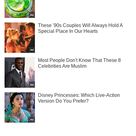
Ти ще не підписаний на наш Telegram? Швиденько тисни!