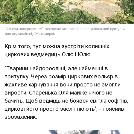
Крім того, тут можна зустріти колишніх
циркових ведмедиць Олю і Юлю.
"Тварини найдоросліші, але найменші в
притулку. Через розмір циркових вольєрів і
жахливе харчування вони просто не змогли
вирости. Старенька Оля майже нічого не
бачить. Щоб ведмідь не боявся світла софітів,
циркові його просто засліплюють", - пояснив
зоозахісник.