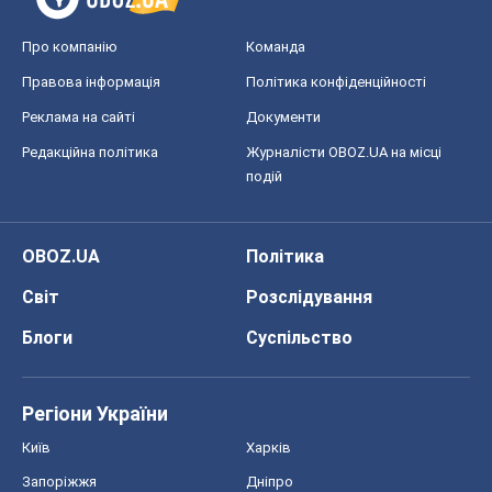
OBOZ.UA
Політика
Світ
Розслідування
Блоги
Суспільство
Регіони України
Київ
Харків
Запоріжжя
Дніпро
Черкаси
Спорт
Футбол
Баскетбол
Хокей
Бокс
Формула-1