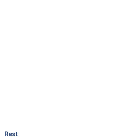
Rest
Думки
Український парадокс, або Чому у
Путіна нічого не вийшло з Україною
Віталій Портников
10,7 т.