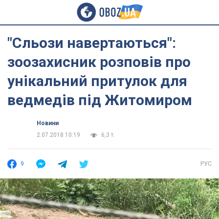
"Сльози навертаються":
зоозахисник розповів про
унікальний притулок для
ведмедів під Житомиром
Новини
2.07.2018 10:19
6,3 т.
9
РУС