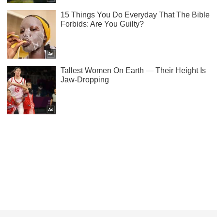
Найкращі фото зірок, моделей та акторок - у нас в
Instagram.
Підписатись
Підписатись
City
Новини
"Сльози навертаються": зоозахисник...