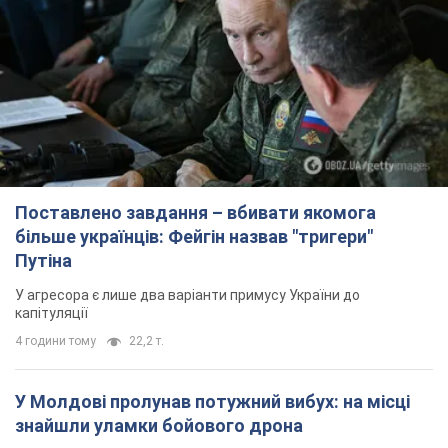
Поставлено завдання – вбивати якомога
більше українців: Фейгін назвав "тригери"
Путіна
У агресора є лише два варіанти примусу України до
капітуляції
4 години тому
22,2 т.
У Молдові пролунав потужний вибух: на місці
знайшли уламки бойового дрона
Після інциденту на місці почалося займання рослинності
3 години тому
12,0 т.
Вчителям підвищать зарплати на 20%: скільки
будуть отримувати педагоги з 1 вересня
Які зміни планують у цій сфері
5 годин тому
27,5 т.