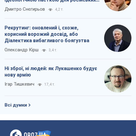
Ні зброї, ні людей: як Лукашенко будує
нову армію
Ігар Тишкевич
17,4 т.
Всі думки
Про компанію
Команда
Правова інформація
Політика конфіденційності
Реклама на сайті
Документи
Редакційна політика
Журналісти OBOZ.UA на місці
подій