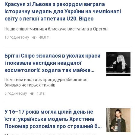
і показала наслідки невдалої
косметології: ходила так майже
місяць
Помітний наслідок процедури зберігався
близько чотирьох тижнів
6 годин тому
1,8 т.
У 16–17 років могла цілий день не
їсти: українська модель Христина
Пономар розповіла про страшний бік
модельної кар’єри
Модель зізналася, які гонорари отримують її
колеги
3 години тому
3,4 т.