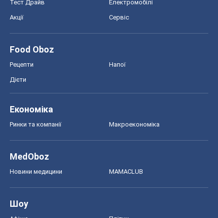
Економіка
Ринки та компанії
Макроекономіка
MedOboz
Новини медицини
MAMACLUB
Шоу
Афіша
Плітки
Краса
Мода
Жіночий журнал