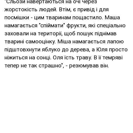
"Сльози навертаються на очі через
жорстокість людей. Втім, є привід і для
посмішки - цим тваринам пощастило. Маша
намагається "спіймати" фрукти, які спеціально
заховали на території, щоб пошук піднімав
тварині самооцінку. Міша намагається лапою
підштовхнути яблуко до дерева, а Юля просто
ніжиться на сонці. Оля їсть траву. В її темряві
тепер не так страшно", - резюмував він.