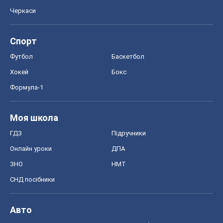
Моя школа
ГДЗ
Підручники
Онлайн уроки
ДПА
ЗНО
НМТ
СНД посібники
Авто
Тест Драйв
Електромобілі
Акції
Сервіс
Food Oboz
Рецепти
Напої
Дієти