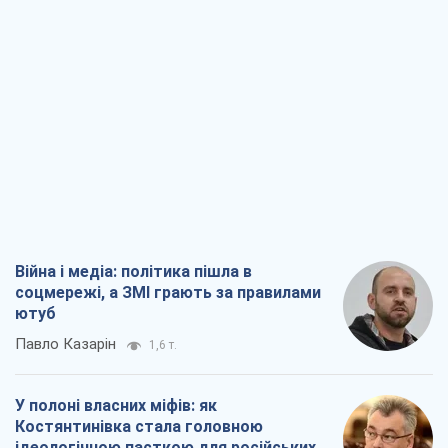
Війна і медіа: політика пішла в
соцмережі, а ЗМІ грають за правилами
ютуб
Павло Казарін
1,6 т.
У полоні власних міфів: як
Костянтинівка стала головною
ідеологічною пасткою для російських
окупантів
Дмитро Снєгирьов
4,2 т.
Рекрутинг: оновлений і, схоже,
корисний ворожий досвід, або
Діалектика вибагливого боягузтва
Олександр Кірш
3,4 т.