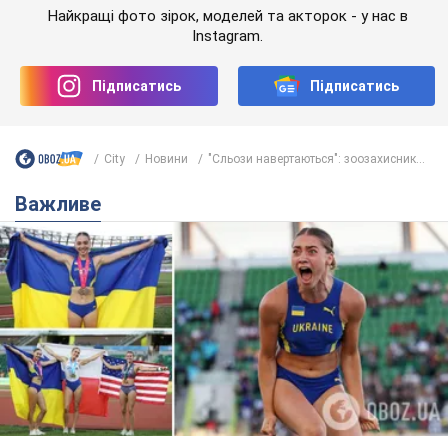
Важливе
Красуня зі Львова з рекордом виграла
історичну медаль для України на чемпіонаті
світу з легкої атлетики U20. Відео
Наша співвітчизниця блискуче виступила в Орегоні
10 годин тому
48,0 т.
Брітні Спірс зізналася в уколах краси