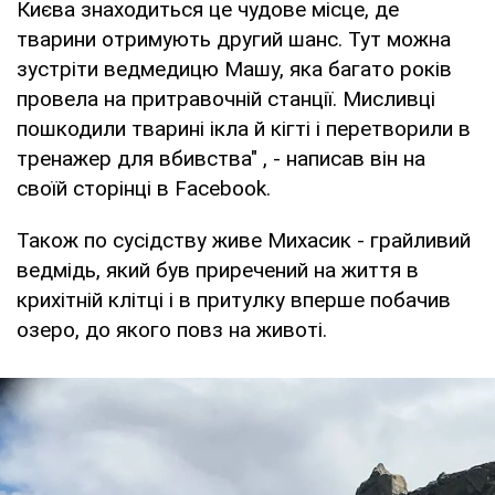
Києва знаходиться це чудове місце, де
тварини отримують другий шанс. Тут можна
зустріти ведмедицю Машу, яка багато років
провела на притравочній станції. Мисливці
пошкодили тварині ікла й кігті і перетворили в
тренажер для вбивства" , - написав він на
своїй сторінці в Facebook.
Також по сусідству живе Михасик - грайливий
ведмідь, який був приречений на життя в
крихітній клітці і в притулку вперше побачив
озеро, до якого повз на животі.