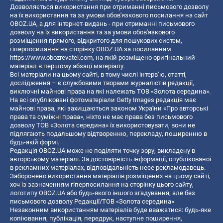
Дозволяється використання при отриманні письмового дозволу
на їх використання та за умови обов'язкового посилання на сайт
OBOZ.UA, а для інтернет-видань - при отриманні письмового
дозволу на їх використання та за умови обов'язкового
розміщення прямого, відкритого для пошукових систем,
гіперпосилання на сторінку OBOZ.UA за посиланням
https://www.obozrevatel.com
, на якій розміщено оригінальний
матеріал в першому абзаці матеріалу.
Всі матеріали на цьому сайті, в тому числі інтерв’ю, статті,
дослідження – є службовими творами журналістів редакції,
виключні майнові права на які належать ТОВ «Золота середина».
На всі опубліковані фотоматеріали Getty Images редакція має
майнові права, які захищаються законом України «Про авторські
права та суміжні права», ніхто не має права без письмового
дозволу ТОВ «Золота середина» їх використовувати, вони не
підлягають подальшому відтворенню, перекладу, поширенню в
будь-якій формі.
Редакція OBOZ.UA може не поділяти точку зору, викладену в
авторському матеріалі. За достовірність інформації, опублікованої
в рекламних матеріалах, відповідальність несе рекламодавець.
Заборонено використання матеріалів розміщених на цьому сайті,
хоч із зазначенням гіперпосилання на сторінку цього сайту,
логотипу OBOZ.UA або будь-якого іншого згадування, але без
письмового дозволу Редакції/ТОВ «Золота середина»
Незаконним використанням матеріалів буде вважатися: будь-яке
копiювання, публiкацiя, передрук, наступне поширення,