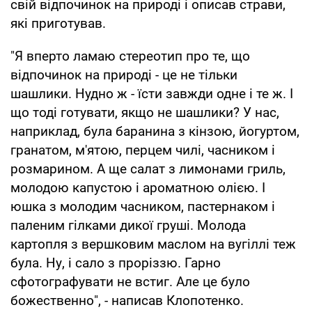
свій відпочинок на природі і описав страви,
які приготував.
"Я вперто ламаю стереотип про те, що
відпочинок на природі - це не тільки
шашлики. Нудно ж - їсти завжди одне і те ж. І
що тоді готувати, якщо не шашлики? У нас,
наприклад, була баранина з кінзою, йогуртом,
гранатом, м'ятою, перцем чилі, часником і
розмарином. А ще салат з лимонами гриль,
молодою капустою і ароматною олією. І
юшка з молодим часником, пастернаком і
паленим гілками дикої груші. Молода
картопля з вершковим маслом на вугіллі теж
була. Ну, і сало з проріззю. Гарно
сфотографувати не встиг. Але це було
божественно", - написав Клопотенко.