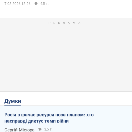
4,8 т.
7.08.2026 13:26
Думки
Росія втрачає ресурси поза планом: хто
насправді диктує темп війни
Сергій Місюра
3,5 т.