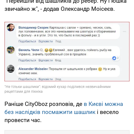
"Перейшли від шашликів до ребер. Ну і юшка
звичайно ж", - додав Олександр Моісеєв.
Раніше CityOboz розповів, де
в Києві можна
без наслідків посмажити шашлик
і весело
провести час.