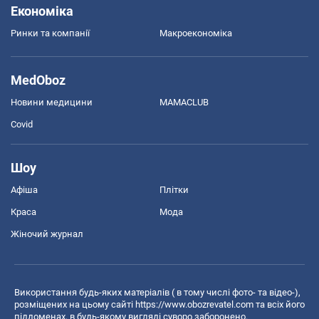
Економіка
Ринки та компанії
Макроекономіка
MedOboz
Новини медицини
MAMACLUB
Covid
Шоу
Афіша
Плітки
Краса
Мода
Жіночий журнал
Використання будь-яких матеріалів ( в тому числі фото- та відео-),
розміщених на цьому сайті
https://www.obozrevatel.com
та всіх його
піддоменах, в будь-якому вигляді суворо заборонено.