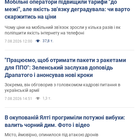
Мобільні оператори підвищили тарифи "до
межі", але якість зв'язку деградувала: чи варто
скаржитись на ціни
Чому ціни на мобільний зв'язок зросли у кілька разів і як
поліпшити якість інтернету на телефоні
37,8 т.
7.08.2026 12:00
"Працюємо, щоб отримати пакети з ракетами
для ППО": Зеленський заслухав доповідь
Драпатого і анонсував нові кроки
Зокрема, він обговорив з головкомом кадрові питання в
українській армії
1,3 т.
7.08.2026 14:51
В окупованій Ялті прогриміли потужні вибухи:
валить чорний дим. Фото і відео
Місто, ймовірно, опинилося під атакою дронів