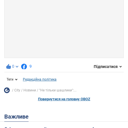
0
9
Підписатися
Теги
Редакційна політика
City
Новини
"Не тільки шашлики":...
Повернутися на головну OBOZ
Важливе