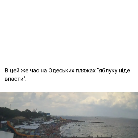
В цей же час на Одеських пляжах "яблуку ніде
впасти".