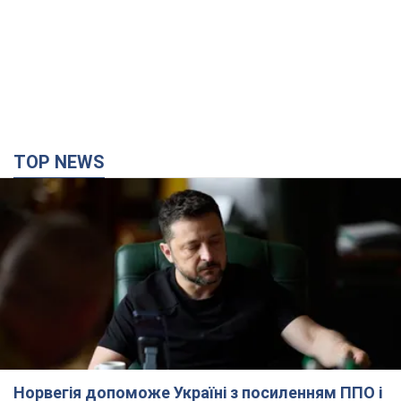
Норвегія допоможе Україні з посиленням ППО і
захистом від балістики: Зеленський розкрив
деталі
Україна та Норвегія координують подальші кроки у сфері
оборони та очікують на нові домовленості в межах
стратегічного партнерства
2 часа назад
6,5 т.
Херсон повністю лишився без світла, у Львові
аварійні відключення: ситуація в енергосистемі
6 серпня