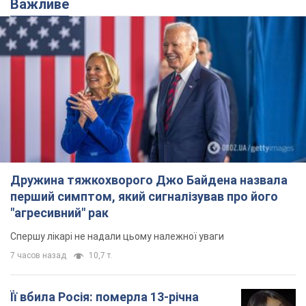
Дружина тяжкохворого Джо Байдена назвала
перший симптом, який сигналізував про його
"агресивний" рак
Спершу лікарі не надали цьому належної уваги
7 часов назад
10,7 т.
Її вбила Росія: померла 13-річна
дівчинка, поранена внаслідок
російської атаки на Сумщину. Фото
Того дня під час російського обстрілу загинули
її брат, вітчим та бабуся
7 часов назад
9,2 т.
Чому в СРСР лікарі носили лише білі
халати
У цьому був як практичний, так і символічний
сенс