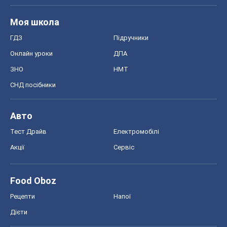
Акції
Сервіс
Food Oboz
Рецепти
Напої
Дієти
Економіка
Ринки та компанії
Макроекономіка
MedOboz
Новини медицини
MAMACLUB
Шоу
Афіша
Плітки