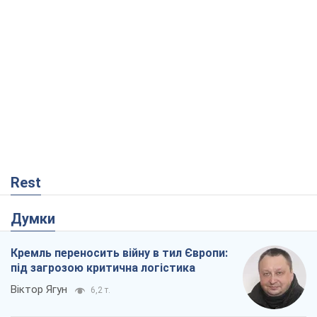
Думки
Кремль переносить війну в тил Європи:
під загрозою критична логістика
Віктор Ягун
6,2 т.
На якому боці історії виступає Дональд
Трамп?
Віктор Каспрук
5,9 т.
Як атаки Сил оборони України
скоротили експорт російських
нафтопродуктів
Андрій Клименко
582