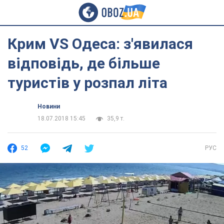
Крим VS Одеса: з'явилася
відповідь, де більше
туристів у розпал літа
Новини
18.07.2018 15:45
35,9 т.
52
РУС