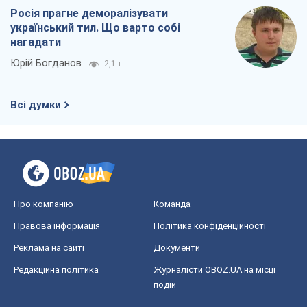
Про компанію
Команда
Правова інформація
Політика конфіденційності
Реклама на сайті
Документи
Редакційна політика
Журналісти OBOZ.UA на місці
подій
OBOZ.UA
Політика
Світ
Розслідування
Блоги
Суспільство
Регіони України
Київ
Харків
Запоріжжя
Дніпро