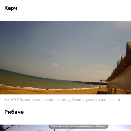
Керч
Рибаче