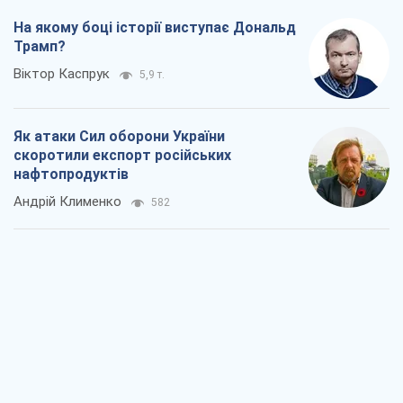
Два супертурніри Магучіх: спортивний
календар осені 2026 року
Олександр Липенко
396
Ракетний щит і меч України: ставка на
виробництво власних ракет