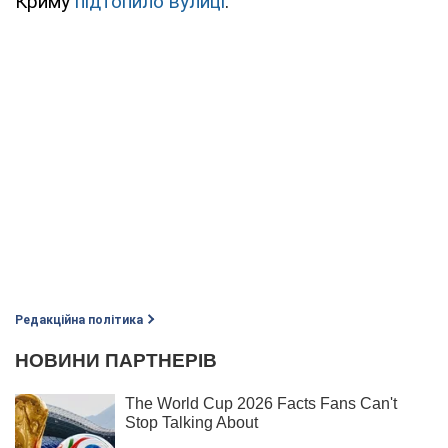
Криму
підтопило вулиці
.
Редакційна політика