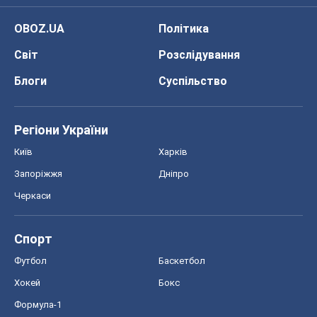
Черкаси
Спорт
Футбол
Баскетбол
Хокей
Бокс
Формула-1
Моя школа
ГДЗ
Підручники
Онлайн уроки
ДПА
ЗНО
НМТ
СНД посібники
Авто
Тест Драйв
Електромобілі