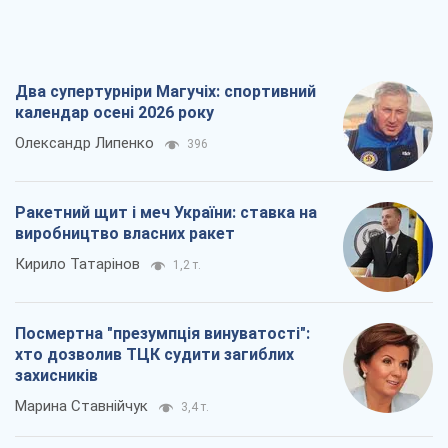
Кирило Татарінов
1,2 т.
Посмертна "презумпція винуватості":
хто дозволив ТЦК судити загиблих
захисників
Марина Ставнійчук
3,4 т.
Росія прагне деморалізувати
український тил. Що варто собі
нагадати
Юрій Богданов
2,1 т.
Всі думки