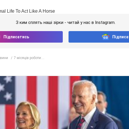
З ким сплять наші зірки - читай у нас в Instagram.
Підписатись
Підписа
вини
7 місяців роботи:...