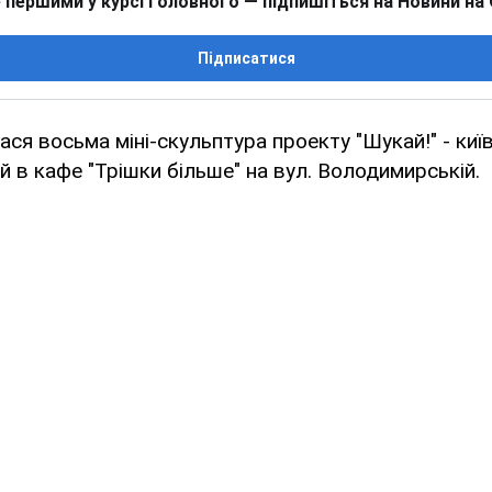
 першими у курсі головного — підпишіться на Новини на
Підписатися
лася восьма міні-скульптура проекту "Шукай!" - киї
й в кафе "Трішки більше" на вул. Володимирській.