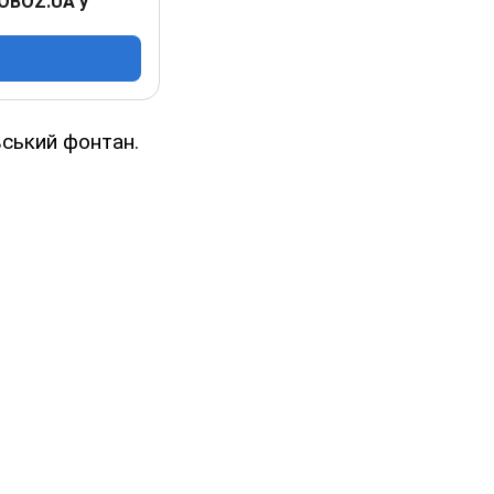
 OBOZ.UA у
вський фонтан.