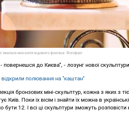
- повернешся до Києва", - лозунг нової скульптури
і відкрили полювання на "каштан"
лекція бронзових міні-скульптур, кожна з яких з тієї
є Київ. Поки їх вісім і знайти їх можна в українські
о бути 12. І всі ці скульптури зможуть розповісти 