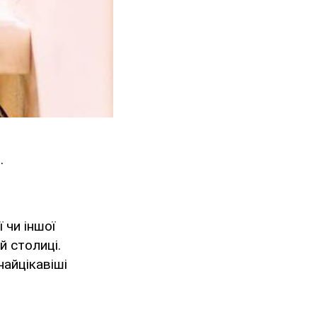
.
 чи іншої
й столиці.
найцікавіші