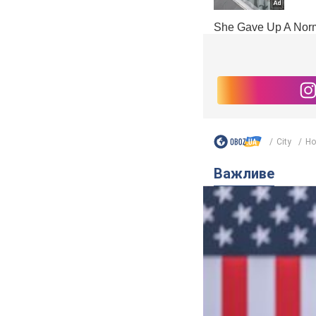
City
Но
Важливе