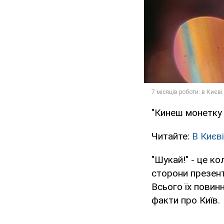
"Кинеш монетку 
Читайте:
В Києв
"Шукай!" - це ко
сторони презенту
Всього їх повинн
факти про Київ.