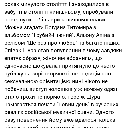
роках минулого століття і знаходилися в
забутті в столітті нинішньому, спробували
повернути собі лаври колишньої слави.
Можна згадати Богдана Титомира з
альбомом "Грубий-Ніжний", Альону Апіна з
релізом "Ще раз про любов" та багато інших.
Співак Шура став популярний в чому завдяки
епатує образу, жіночим вбранням, що
одночасно шокувала і притягнуло до нього
публіку на зорі творчості. нетрадиційною
сексуальною орієнтацією нині нікого не
побачиш, виступ чоловіків у жіночому одязі
стало трохи не нормою, і все ж Шура
намагається почати "новий день" в сучасних
реаліях російської музичної сцени. Одного
разу повернення йому вже вдалося: кілька
пісень з альбому з символічною назвою