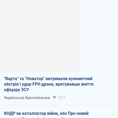
"Варта" та "Новатор" витримали кулеметний
обстріл і удар FPV-дрона, врятувавши життя
офіцеру ЗСУ
Українська Бронетехніка
2,2 т.
КНДР як каталізатор війни, або Про новий