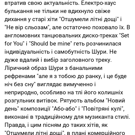
втратив свою актуальність. Електро-хаус
булькання не тільки не вдихнуло свіже
дихання у старі хіти "Отшумели літні дощі" і
"Не вір сльозам", але остаточно поховало їх. В
англомовних танцювальних диско-треках "Set
for You" і "Should be mine" геть розчинилася
індивідуальність і самобутність Шури. Не
дуже вдалий і вибір заголовного треку.
Ліричний образ Шури з банальними
рефренами "але я з тобою до ранку, і це буде
ніч без сну" виглядає вимученно і
неприродно, особливо на тлі його колишніх
розгульних витівок. Рятують альбом "Новий
день" композиції "Або-або" і "Повітряні кулі",
виконані в традиційному для музиканта стилі.
Правда, і цим пісням до таких хітів, як
"Отшумели літні дощі", в плані комерційного