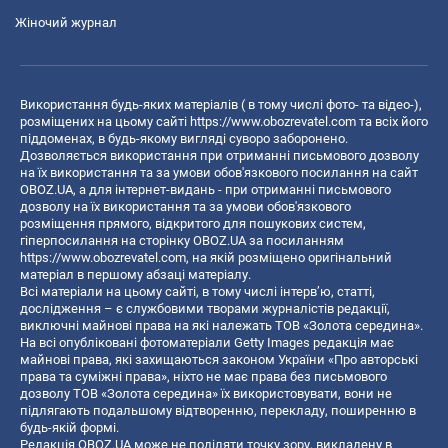
Жіночий журнал
Використання будь-яких матеріалів ( в тому числі фото- та відео-),
розміщених на цьому сайті
https://www.obozrevatel.com
та всіх його
піддоменах, в будь-якому вигляді суворо заборонено.
Дозволяється використання при отриманні письмового дозволу
на їх використання та за умови обов'язкового посилання на сайт
OBOZ.UA, а для інтернет-видань - при отриманні письмового
дозволу на їх використання та за умови обов'язкового
розміщення прямого, відкритого для пошукових систем,
гіперпосилання на сторінку OBOZ.UA за посиланням
https://www.obozrevatel.com
, на якій розміщено оригінальний
матеріал в першому абзаці матеріалу.
Всі матеріали на цьому сайті, в тому числі інтерв’ю, статті,
дослідження – є службовими творами журналістів редакції,
виключні майнові права на які належать ТОВ «Золота середина».
На всі опубліковані фотоматеріали Getty Images редакція має
майнові права, які захищаються законом України «Про авторські
права та суміжні права», ніхто не має права без письмового
дозволу ТОВ «Золота середина» їх використовувати, вони не
підлягають подальшому відтворенню, перекладу, поширенню в
будь-якій формі.
Редакція OBOZ.UA може не поділяти точку зору, викладену в