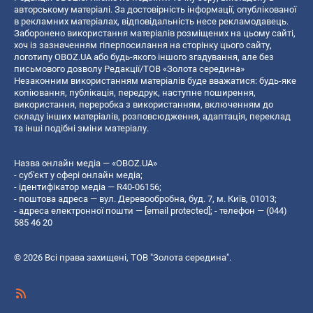
авторському матеріалі. За достовірність інформації, опублікованої
в рекламних матеріалах, відповідальність несе рекламодавець.
Заборонено використання матеріалів розміщених на цьому сайті,
хоч із зазначенням гіперпосилання на сторінку цього сайту,
логотипу OBOZ.UA або будь-якого іншого згадування, але без
письмового дозволу Редакції/ТОВ «Золота середина»
Незаконним використанням матеріалів буде вважатися: будь-яке
копiювання, публiкацiя, передрук, наступне поширення,
використання, переробка з використанням, включенням до
складу інших матеріалів, розповсюдження, адаптація, переклад
та інші подібні зміни матеріалу.
Назва онлайн медіа — «OBOZ.UA»
- суб'єкт у сфері онлайн медіа;
- ідентифікатор медіа — R40-06156;
- поштова адреса — вул. Деревообробна, буд. 7, м. Київ, 01013;
- адреса електронної пошти —
[email protected]
; - телефон — (044)
585 46 20
© 2026 Всі права захищені, ТОВ "Золота середина".