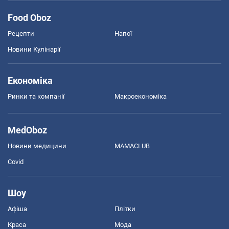
Food Oboz
Рецепти
Напої
Новини Кулінарії
Економіка
Ринки та компанії
Макроекономіка
MedOboz
Новини медицини
MAMACLUB
Covid
Шоу
Афіша
Плітки
Краса
Мода