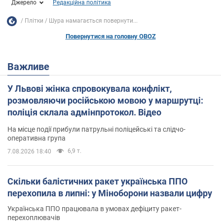
Джерело
Редакційна політика
Плітки
Шура намагається повернути...
Повернутися на головну OBOZ
Важливе
У Львові жінка спровокувала конфлікт,
розмовляючи російською мовою у маршрутці:
поліція склала адмінпротокол. Відео
На місце події прибули патрульні поліцейські та слідчо-
оперативна група
6,9 т.
7.08.2026 18:40
Скільки балістичних ракет українська ППО
перехопила в липні: у Міноборони назвали цифру
Українська ППО працювала в умовах дефіциту ракет-
перехоплювачів