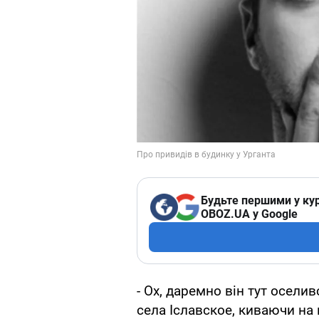
Будьте першими у кур
OBOZ.UA у Google
- Ох, даремно він тут осели
села Іславское, киваючи на