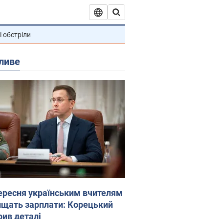
і обстріли
ливе
вересня українським вчителям
ищать зарплати: Корецький
рив деталі