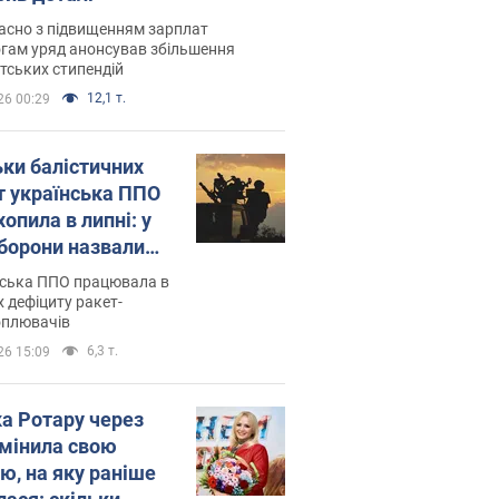
асно з підвищенням зарплат
гам уряд анонсував збільшення
тських стипендій
12,1 т.
26 00:29
ьки балістичних
т українська ППО
опила в липні: у
борони назвали
у
нська ППО працювала в
 дефіциту ракет-
оплювачів
6,3 т.
26 15:09
ка Ротару через
змінила свою
ю, на яку раніше