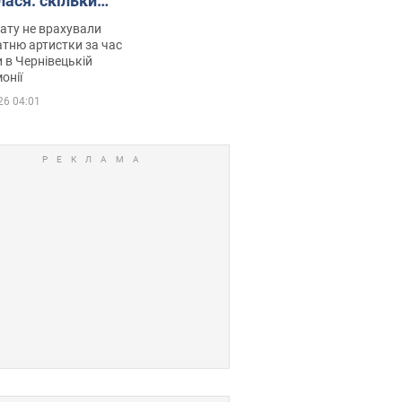
лася: скільки
мувала співачка
ату не врахували
тню артистки за час
 в Чернівецькій
онії
26 04:01