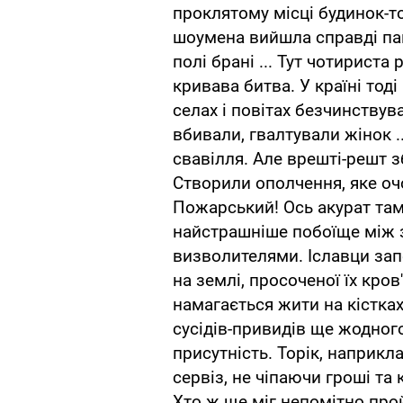
проклятому місці будинок-то
шоумена вийшла справді пан
полі брані ... Тут чотириста 
кривава битва. У країні тод
селах і повітах безчинствув
вбивали, гвалтували жінок .
свавілля. Але врешті-решт з
Створили ополчення, яке оч
Пожарський! Ось акурат там,
найстрашніше побоїще між 
визволителями. Іславци зап
на землі, просоченої їх кров
намагається жити на кістках
сусідів-привидів ще жодного
присутність. Торік, наприкла
сервіз, не чіпаючи гроші та
Хто ж ще міг непомітно прой