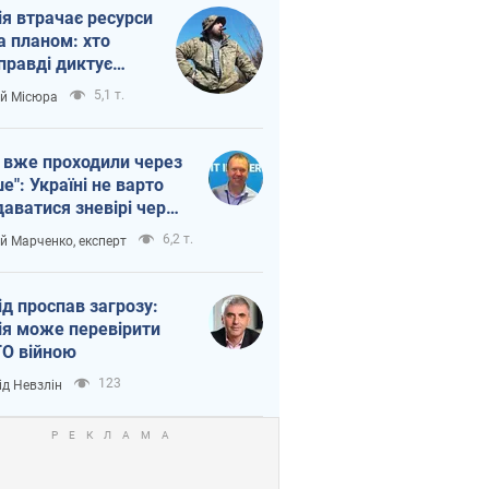
ія втрачає ресурси
а планом: хто
правді диктує
п війни
5,1 т.
ій Місюра
 вже проходили через
ше": Україні не варто
даватися зневірі через
етний терор
6,2 т.
ій Марченко, експерт
ід проспав загрозу:
ія може перевірити
О війною
123
ід Невзлін