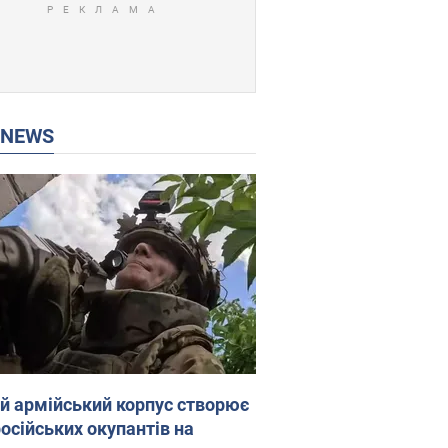
P NEWS
ій армійський корпус створює
російських окупантів на