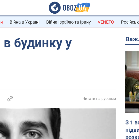
ни
Війна в Україні
Війна Ізраїлю та Ірану
VENETO
Російськ
Важ
 в будинку у
Читать на русском
З 1 
підв
розк