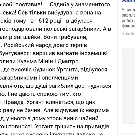
жалі
 собі поставив! ... Садиба у знаменитого
отри
У випл
ська! Ось тільки вибудувана вона на
зарпла
років тому - в 1612 році - відбулася
роботи
філарм
і господарювали польські загарбники. А в
8.08.20
али різні шайки. Вони грабували,
.. Російський народ довго терпів
бунтувався: вирішив вигнати іноземців!
олили Кузьма Мінін і Дмитро
 де височіє будинок Урганта, відбулося
загарбниками і ополченцями-
евняють, що душі загиблих досі нудяться
'ю. І не дають спокою тим, хто
! Правда, Ургант клянеться, що цих
 разу не бачив. Але відчував їх незрима
д, у нього з дому хтось виніс чайний
 коштовності. Ургант грішить на привидів.
ти через охорону і вкрасти далеко не