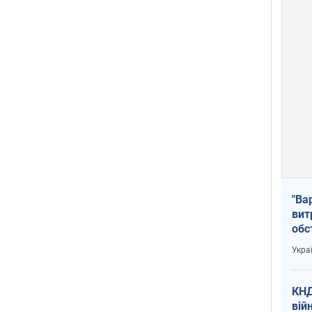
"Ва
вит
обс
вря
Укра
офі
КНД
вій