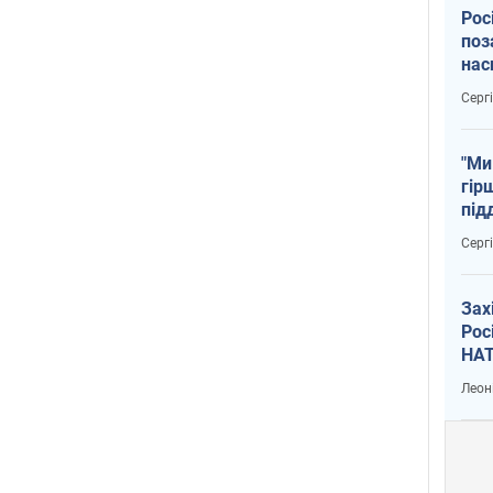
Рос
поз
нас
тем
Серг
"Ми
гір
під
рак
Серг
Зах
Рос
НАТ
Леон