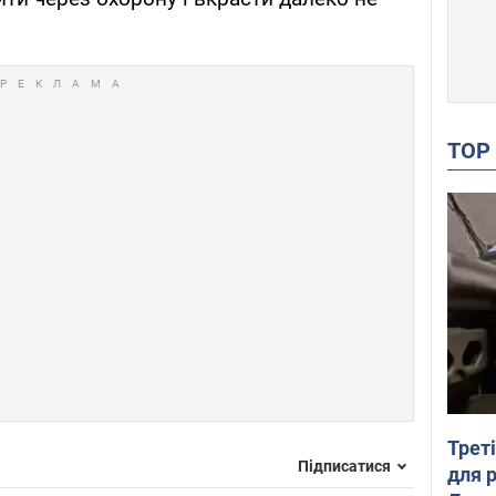
TO
Трет
Підписатися
для 