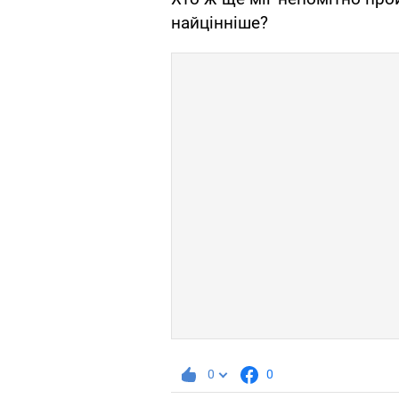
найцінніше?
0
0