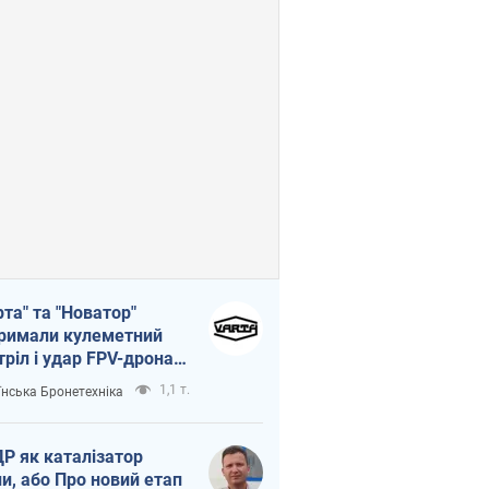
рта" та "Новатор"
римали кулеметний
тріл і удар FPV-дрона,
тувавши життя
1,1 т.
їнська Бронетехніка
церу ЗСУ
Р як каталізатор
ни, або Про новий етап