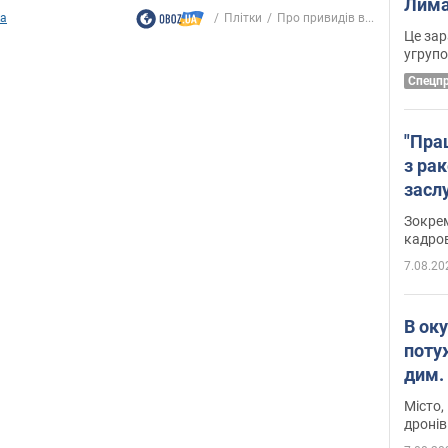
Лима
ка
Плітки
Про привидів в...
диск
Це зар
угруп
Cпецп
"Пра
з ра
засл
анон
Зокрем
кадров
7.08.20
В ок
поту
дим. 
Місто,
дронів