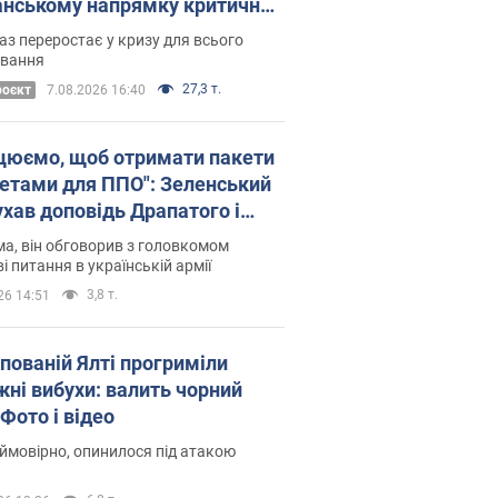
нському напрямку критичний
омфорт: як це вдалося
аз переростає у кризу для всього
овання
27,3 т.
роєкт
7.08.2026 16:40
цюємо, щоб отримати пакети
кетами для ППО": Зеленський
ухав доповідь Драпатого і
сував нові кроки
а, він обговорив з головкомом
і питання в українській армії
3,8 т.
26 14:51
упованій Ялті прогриміли
жні вибухи: валить чорний
Фото і відео
 ймовірно, опинилося під атакою