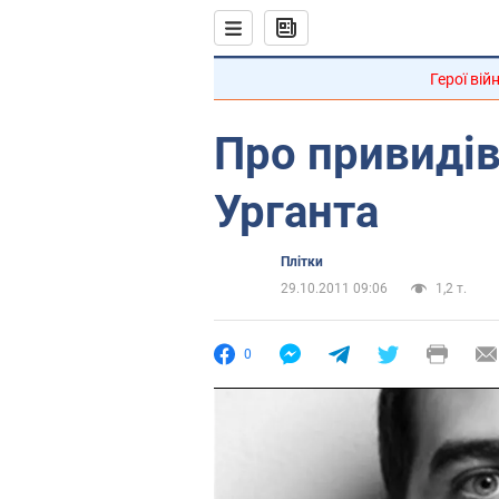
Герої вій
Про привидів
Урганта
Плітки
29.10.2011 09:06
1,2 т.
0