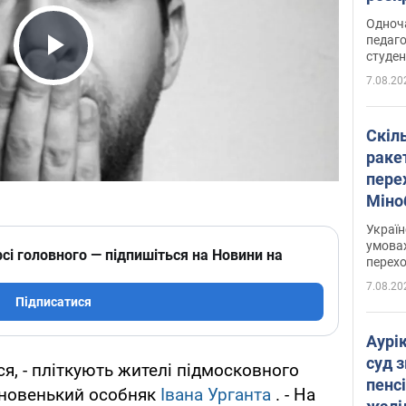
Одноч
педаго
студен
Play Video
7.08.20
Скіл
раке
перех
Міно
цифр
Украї
умовах
сі головного — підпишіться на Новини на
перех
7.08.20
Підписатися
Аурі
суд 
вся, - пліткують жителі підмосковного
пенсі
 новенький особняк
Івана Урганта
. - На