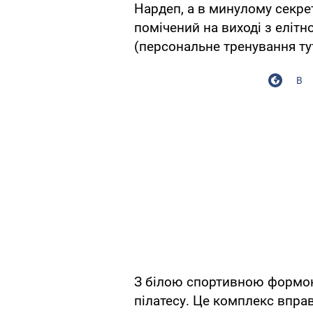
Нардеп, а в минулому секр
помічений на виході з елітн
(персональне тренування тут
В
З білою спортивною формою 
пілатесу. Це комплекс вправ