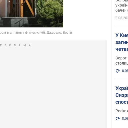
україн
баченн
у боро
8.08.20
У Киє
заги
четв
Ворог 
столиц
8.0
Украї
Сизра
спос
уста
Росію 
розкр
8.0