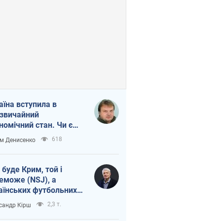
аїна вступила в
звичайний
номічний стан. Чи є
тло вкінці тунелю?
618
м Денисенко
 буде Крим, той і
еможе (NSJ), а
аїнських футбольних
овників можуть
2,3 т.
сандр Кірш
вати вбивцями