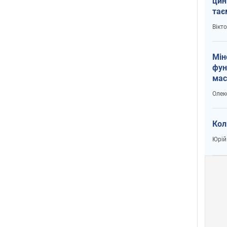
цин
тає
і Пу
Вікт
Мін
фун
мас
Олек
Кол
Юрій