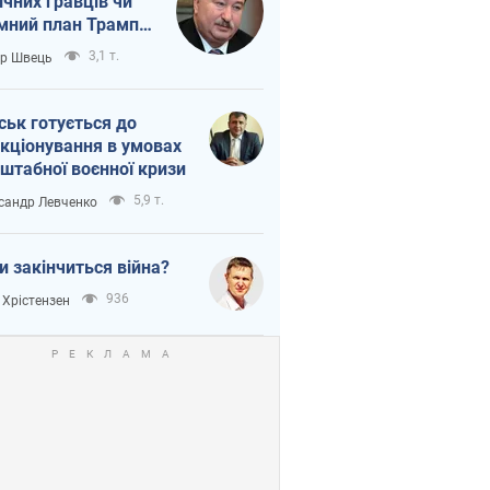
ічних гравців чи
мний план Трампа
тіна?
3,1 т.
ор Швець
ськ готується до
кціонування в умовах
штабної воєнної кризи
5,9 т.
сандр Левченко
и закінчиться війна?
936
 Хрістензен