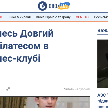
ни
Війна в Україні
Війна Ізраїлю та Ірану
VENETO
Російськ
Важ
лесь Довгий
ілатесом в
нес-клубі
Читать на русском
АЗС 
підв
розпо