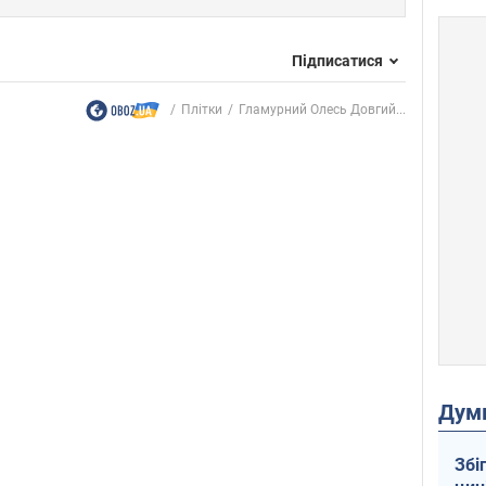
Підписатися
Плітки
Гламурний Олесь Довгий...
Дум
Збі