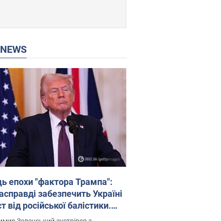
P NEWS
ць епохи "фактора Трампа":
насправді забезпечить Україні
т від російської балістики.
рв’ю з Безсмертним
мир Зеленський зустрівся з