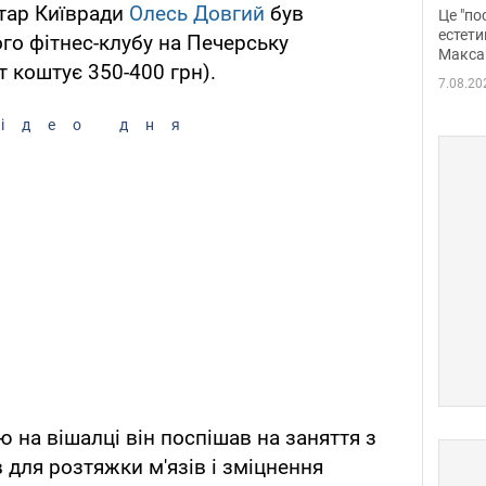
росі
етар Київради
Олесь Довгий
був
Це "по
Фото
естети
ого фітнес-клубу на Печерську
Макса
 коштує 350-400 грн).
7.08.20
ідео дня
на вішалці він поспішав на заняття з
 для розтяжки м'язів і зміцнення