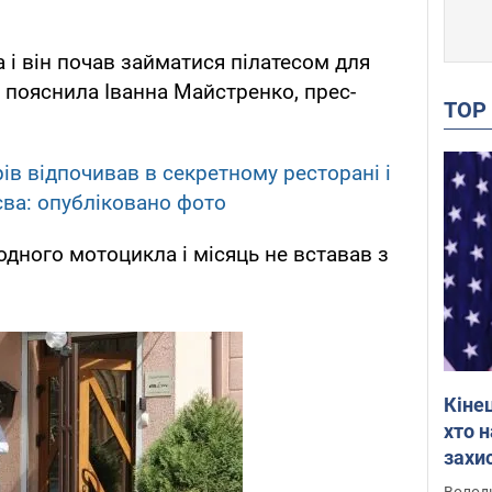
 і він почав займатися пілатесом для
- пояснила Іванна Майстренко, прес-
TO
ів відпочивав в секретному ресторані і
ва: опубліковано фото
одного мотоцикла і місяць не вставав з
Кіне
хто 
захис
Інте
Володи