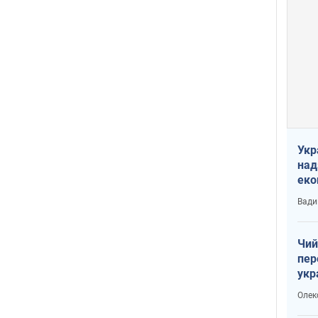
Укр
над
еко
сві
Вади
Чий
пер
укр
чин
Олек
наз