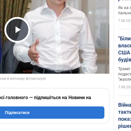
Як на 
пальн
7.08.20
Play Video
"Біли
влас
США 
буді
зали
Трамп 
подаст
"жахли
7.08.20
сі головного — підпишіться на Новини на
Війн
такт
Підписатися
пока
ріше