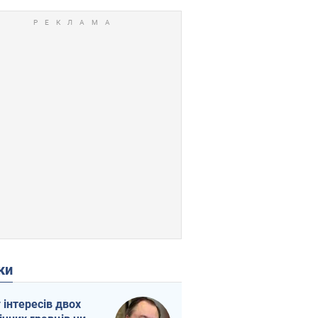
ки
г інтересів двох