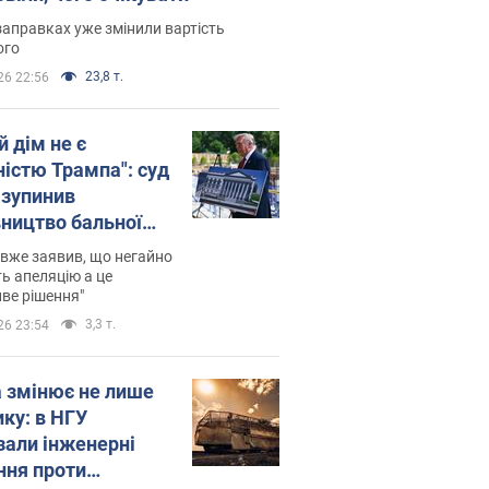
заправках уже змінили вартість
ого
23,8 т.
26 22:56
й дім не є
ністю Трампа": суд
зупинив
вництво бальної
 за $400 млн
вже заявив, що негайно
ь апеляцію а це
ве рішення"
3,3 т.
26 23:54
а змінює не лише
ику: в НГУ
зали інженерні
ння проти