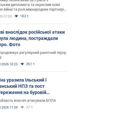
ським дипломата та окреслив нове
я війни та ролі міжнародних партнерів
тьбі з Росією
18,3 т.
26 07:00
ві внаслідок російської атаки
нула людина, постраждали
еро. Фото
продовжує регулярний ракетний терор
і
28,1 т.
8.2026 10:23
на уразила Ільський і
нський НПЗ та пост
тереження на буровій
новці "Сиваш": Генштаб
область всю ніч атакували БПЛА
ив деталі. Фото і відео
3,7 т.
8.2026 11:39