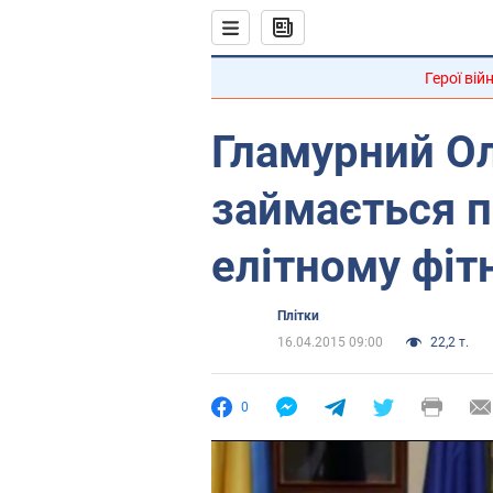
Герої вій
Гламурний О
займається п
елітному фіт
Плітки
16.04.2015 09:00
22,2 т.
0