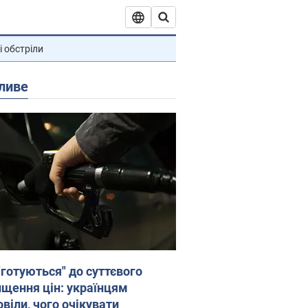
і обстріли
ливе
"готуються" до суттєвого
ищення цін: українцям
віли, чого очікувати