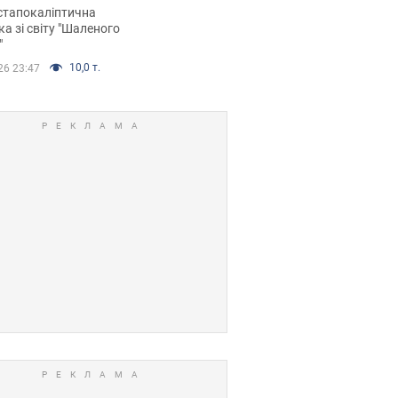
йських FPV-дронів.
стапокаліптична
ка зі світу "Шаленого
"
10,0 т.
26 23:47