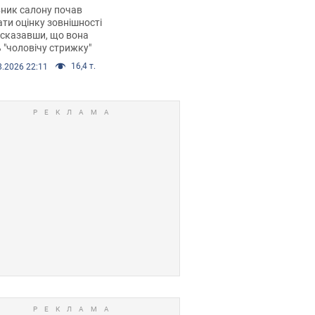
 хімієтерапії,
ник салону почав
орівся скандал.
ти оцінку зовнішності
 сказавши, що вона
 "чоловічу стрижку"
16,4 т.
8.2026 22:11