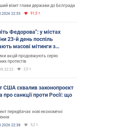
ший візит глави держави до Бєлграда
91,5 т.
8.2026 22:55
іть Федорова": у містах
ни 23-й день поспіль
ають масові мітинги з
онками. Фото і відео
ики акцій продовжують серію
их протестів
2,5 т.
26 22:22
т США схвалив законопроєкт
 про санкції проти Росії: що
нт передбачає нові економічні
ення
5,2 т.
8.2026 22:38