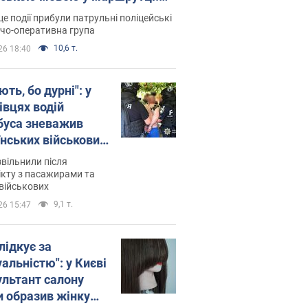
ція склала адмінпротокол.
це події прибули патрульні поліцейські
о
дчо-оперативна група
10,6 т.
26 18:40
ть, бо дурні": у
івцях водій
буса зневажив
їнських військових
латився. Відео
звільнили після
кту з пасажирами та
військових
9,1 т.
26 15:47
лідкує за
альністю": у Києві
ультант салону
и образив жінку