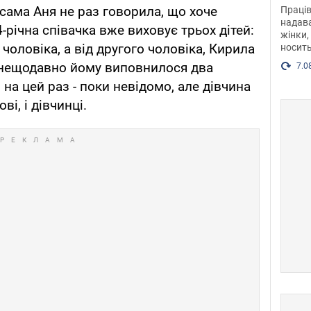
після
 сама Аня не раз говорила, що хоче
Праців
розг
надава
-річна співачка вже виховує трьох дітей:
жінки,
Фото
чоловіка, а від другого чоловіка, Кирила
носить
 (нещодавно йому виповнилося два
7.0
 на цей раз - поки невідомо, але дівчина
ві, і дівчинці.