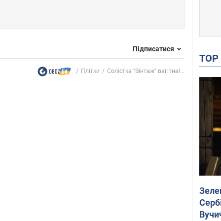
Підписатися
TO
Плітки
Солістка "Вінтаж" вагітна!...
Зеле
Сербі
Вучи