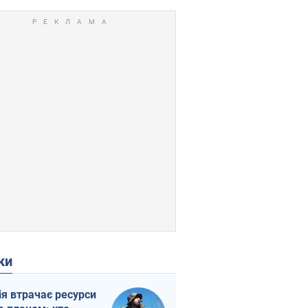
ки
ія втрачає ресурси