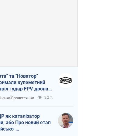
рта" та "Новатор"
римали кулеметний
тріл і удар FPV-дрона,
тувавши життя
3,2 т.
їнська Бронетехніка
церу ЗСУ
Р як каталізатор
ни, або Про новий етап
ійсько-
нічнокорейського