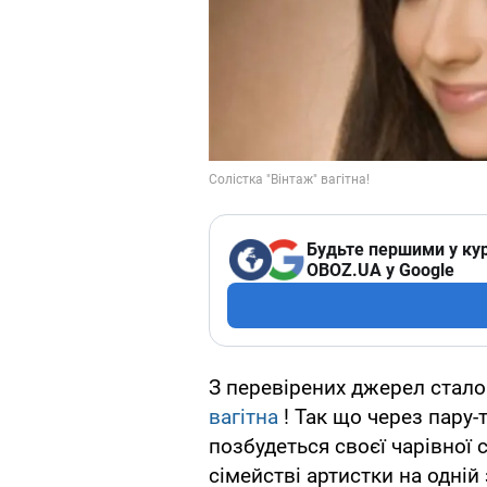
Будьте першими у кур
OBOZ.UA у Google
З перевірених джерел стало
вагітна
! Так що через пару-
позбудеться своєї чарівної
сімействі артистки на одній 