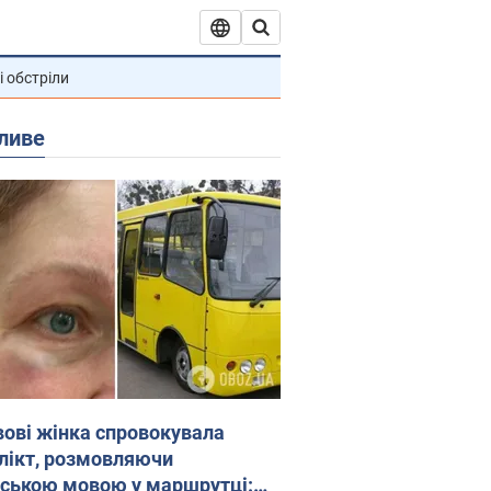
і обстріли
ливе
вові жінка спровокувала
лікт, розмовляючи
йською мовою у маршрутці: