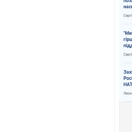
поз
нас
тем
Серг
"Ми
гір
під
рак
Серг
Зах
Рос
НАТ
Леон