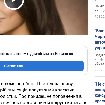
полі
Play Video
На міс
Віде
та слі
7.08.20
"Воюю
Черн
авто
укра
і поп
сі головного — підпишіться на Новини на
Водія 
конфлі
образ 
Підписатися
7.08.20
 відомо, що Анна Плетньова знову
"Не с
сексу
трійку місяців популярний колектив
конс
 солістки. Про прийдешнє поповнення в
крас
з вечірок проговорився її друг і колега по