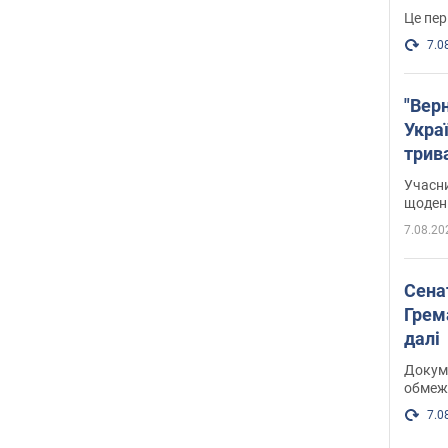
Це пер
7.0
"Верн
Украї
трив
карт
Учасн
щоденн
7.08.20
Сена
Грема
далі
Докуме
обмеж
7.0