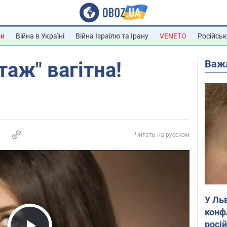
ни
Війна в Україні
Війна Ізраїлю та Ірану
VENETO
Російськ
Важ
таж" вагітна!
Читать на русском
У Ль
конф
росі