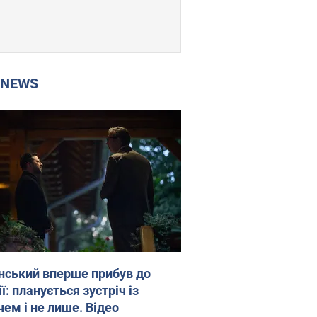
P NEWS
нський вперше прибув до
ї: планується зустріч із
чем і не лише. Відео