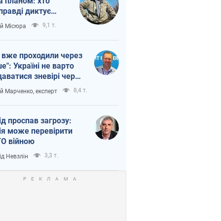
а планом: хто
правді диктує
п війни
9,1 т.
ій Місюра
 вже проходили через
ше": Україні не варто
даватися зневірі через
етний терор
8,4 т.
ій Марченко, експерт
ід проспав загрозу:
ія може перевірити
О війною
3,3 т.
ід Невзлін