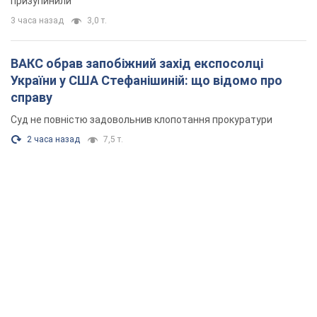
призупинили
3 часа назад
3,0 т.
ВАКС обрав запобіжний захід експосолці
України у США Стефанішиній: що відомо про
справу
Суд не повністю задовольнив клопотання прокуратури
2 часа назад
7,5 т.