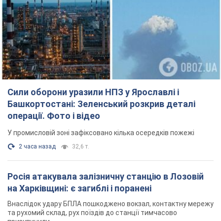
Сили оборони уразили НПЗ у Ярославлі і
Башкортостані: Зеленський розкрив деталі
операції. Фото і відео
У промисловій зоні зафіксовано кілька осередків пожежі
2 часа назад
32,6 т.
Росія атакувала залізничну станцію в Лозовій
на Харківщині: є загиблі і поранені
Внаслідок удару БПЛА пошкоджено вокзал, контактну мережу
та рухомий склад, рух поїздів до станції тимчасово