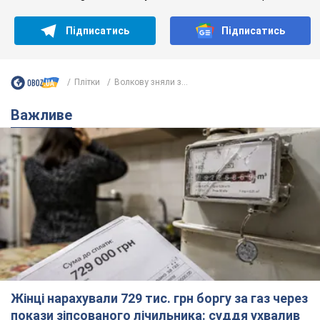
Підписатись
Підписатись
Плітки
Волкову зняли з...
Важливе
Жінці нарахували 729 тис. грн боргу за газ через
покази зіпсованого лічильника: суддя ухвалив