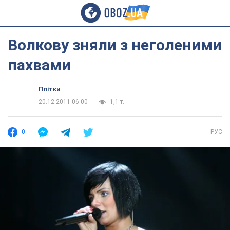
Волкову зняли з неголеними
пахвами
Плітки
20.12.2011 06:00
1,1 т.
0
РУС