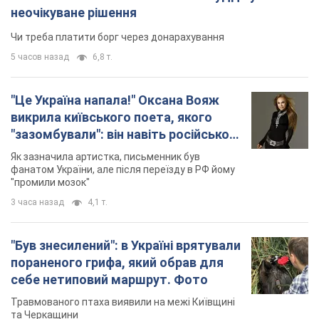
неочікуване рішення
Чи треба платити борг через донарахування
5 часов назад
6,8 т.
"Це Україна напала!" Оксана Вояж
викрила київського поета, якого
"зазомбували": він навіть російської
не знав, а тепер хоче геноциду
Як зазначила артистка, письменник був
українців
фанатом України, але після переїзду в РФ йому
"промили мозок"
3 часа назад
4,1 т.
"Був знесилений": в Україні врятували
пораненого грифа, який обрав для
себе нетиповий маршрут. Фото
Травмованого птаха виявили на межі Київщині
та Черкащини