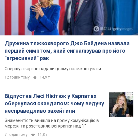
Спершу лікарі не надали цьому належної уваги
12 годин тому
14,9 т.
Відпустка Лесі Нікітюк у Карпатах
обернулася скандалом: чому ведучу
несправедливо захейтили
Знаменитість вийшла на пряму комунікацію в
мережі та розставила всі крапки над "і"
7 годин тому
11,8 т.
Не лише через зарплату: чому
українці не поспішають
погоджуватися на вакансії
Чого найбільше бракує на ринку праці
9 годин тому
3,1 т.