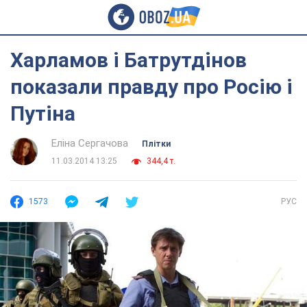
Харламов і Батрутдінов
показали правду про Росію і
Путіна
Еліна Сергачова
Плітки
11.03.2014 13:25
344,4 т.
1573
РУС