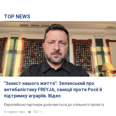
"Захист нашого життя": Зеленський про
антибалістику FREYJA, санкції проти Росії й
підтримку аграріїв. Відео
Європейські партнери долучаються до спільного проєкту
4 години тому
50,1 т.
"Балістика вбиває людей": Сікорський закликав
обговорити перехоплення ворожих ракет над
Україною
Глава МЗС Польщі закликав до збиття російських ракет над
Україною
4 години тому
7,9 т.