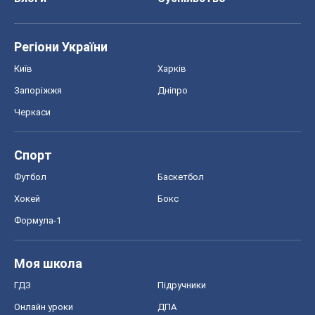
Спорт
Футбол
Баскетбол
Хокей
Бокс
Формула-1
Моя школа
ГДЗ
Підручники
Онлайн уроки
ДПА
ЗНО
НМТ
СНД посібники
Авто
Тест Драйв
Електромобілі
Акції
Сервіс