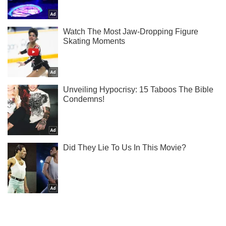
Ми в Telegram! Підписуйся! Читай тільки найкраще!