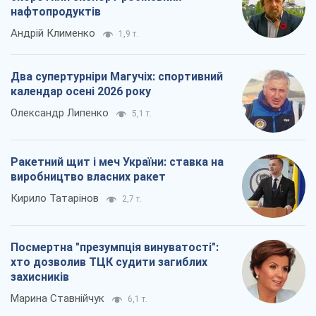
Ракетний щит і меч України: ставка на
виробництво власних ракет
Кирило Татарінов
2,7 т.
Посмертна "презумпція винуватості":
хто дозволив ТЦК судити загиблих
захисників
Марина Ставнійчук
6,1 т.
Всі думки
Про компанію
Команда