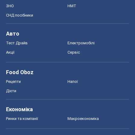
Food Oboz
Рецепти
Напої
Дієти
Економіка
Ринки та компанії
Макроекономіка
MedOboz
Новини медицини
MAMACLUB
Шоу
Афіша
Плітки
Краса
Мода