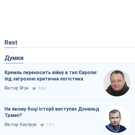
Кремль переносить війну в тил Європи:
під загрозою критична логістика
Віктор Ягун
9,4 т.
На якому боці історії виступає Дональд
Трамп?
Віктор Каспрук
7,7 т.
В Києві вирубали понад 300 великих
дерев заради теплотраси і всупереч
Генплану
Владислав Самойленко
1,3 т.