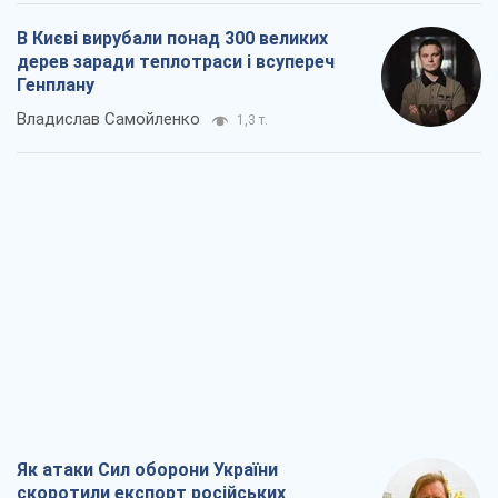
Як атаки Сил оборони України
скоротили експорт російських
нафтопродуктів
Андрій Клименко
1,9 т.
Два супертурніри Магучіх: спортивний
календар осені 2026 року
Олександр Липенко
5,1 т.