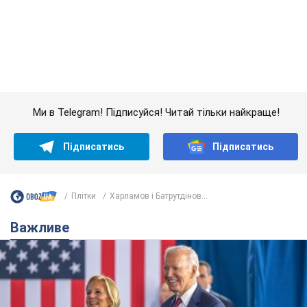
Підписатись
Підписатись
Плітки
Харламов і Батрутдінов...
Важливе
Дружина тяжкохворого Джо Байдена назвала
перший симптом, який сигналізував про його
"агресивний" рак