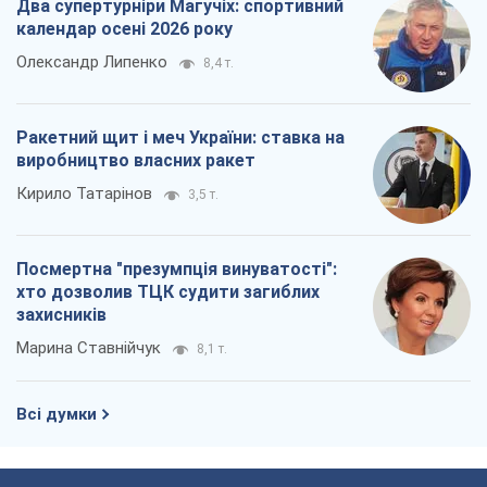
Два супертурніри Магучіх: спортивний
календар осені 2026 року
Олександр Липенко
8,4 т.
Ракетний щит і меч України: ставка на
виробництво власних ракет
Кирило Татарінов
3,5 т.
Посмертна "презумпція винуватості":
хто дозволив ТЦК судити загиблих
захисників
Марина Ставнійчук
8,1 т.
Всі думки