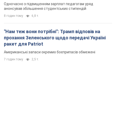
Одночасно з підвищенням зарплат педагогам уряд
анонсував збільшення студентських стипендій
8 годин тому
6,8 т.
"Нам теж вони потрібні": Трамп відповів на
прохання Зеленського щодо передачі Україні
ракет для Patriot
Американські запаси окремих боєприпасів обмежені
7 годин тому
2,5 т.