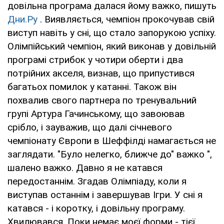
довільна програма далася йому важко, пишуть
Дни.Ру
. Виявляється, чемпіон прокочував свій
виступ навіть у сні, що стало запорукою успіху.
Олімпійський чемпіон, який виконав у довільній
програмі стрибок у чотири оберти і два
потрійних акселя, визнав, що припустився
багатьох помилок у катанні. Також він
похвалив свого партнера по тренувальний
групі Артура Гачинському, що завоював
срібло, і зауважив, що далі січневого
чемпіонату Європи в Шеффілді намагається не
заглядати. "Було нелегко, ближче до" важко ",
шалено важко. Давно я не катався
передостаннім. Згадав Олімпіаду, коли я
виступав останнім і завершував Ігри. У сні я
катався - і коротку, і довільну програму.
Хвилювався. Поки немає моєї форми - тієї