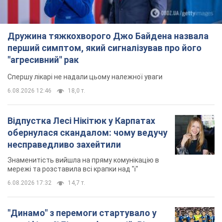
Дружина тяжкохворого Джо Байдена назвала
перший симптом, який сигналізував про його
"агресивний" рак
Спершу лікарі не надали цьому належної уваги
6.08.2026 12:46
18,0 т.
Відпустка Лесі Нікітюк у Карпатах
обернулася скандалом: чому ведучу
несправедливо захейтили
Знаменитість вийшла на пряму комунікацію в
мережі та розставила всі крапки над "і"
6.08.2026 17:32
14,7 т.
"Динамо" з перемоги стартувало у