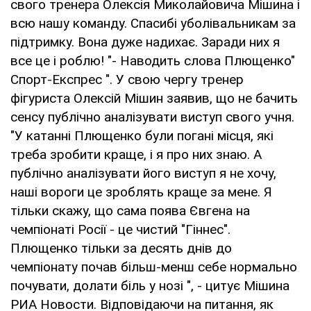
свого тренера Олексія Миколайовича Мішина і
всю нашу команду. Спасибі уболівальникам за
підтримку. Вона дуже надихає. Заради них я
все це і роблю! "- Наводить слова Плющенко"
Спорт-Експрес ". У свою чергу тренер
фігуриста Олексій Мішин заявив, що не бачить
сенсу публічно аналізувати виступ свого учня.
"У катанні Плющенко були погані місця, які
треба зробити краще, і я про них знаю. А
публічно аналізувати його виступ я не хочу,
наші вороги це зроблять краще за мене. Я
тільки скажу, що сама поява Євгена на
чемпіонаті Росії - це чистий "Гіннес".
Плющенко тільки за десять днів до
чемпіонату почав більш-менш себе нормально
почувати, долати біль у нозі ", - цитує Мішина
РИА Новости. Відповідаючи на питання, як