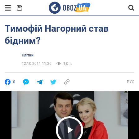
Тимофій Нагорний став
бідним?
Плітки
12.10.2011 11:36
1,0 т.
0
РУС