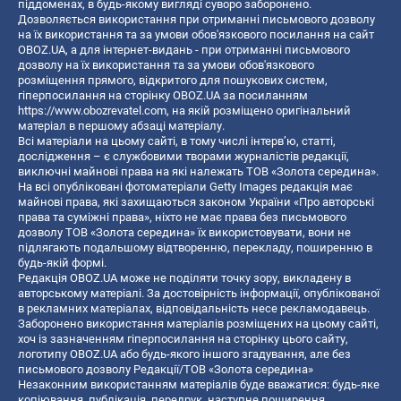
піддоменах, в будь-якому вигляді суворо заборонено.
Дозволяється використання при отриманні письмового дозволу
на їх використання та за умови обов'язкового посилання на сайт
OBOZ.UA, а для інтернет-видань - при отриманні письмового
дозволу на їх використання та за умови обов'язкового
розміщення прямого, відкритого для пошукових систем,
гіперпосилання на сторінку OBOZ.UA за посиланням
https://www.obozrevatel.com
, на якій розміщено оригінальний
матеріал в першому абзаці матеріалу.
Всі матеріали на цьому сайті, в тому числі інтерв’ю, статті,
дослідження – є службовими творами журналістів редакції,
виключні майнові права на які належать ТОВ «Золота середина».
На всі опубліковані фотоматеріали Getty Images редакція має
майнові права, які захищаються законом України «Про авторські
права та суміжні права», ніхто не має права без письмового
дозволу ТОВ «Золота середина» їх використовувати, вони не
підлягають подальшому відтворенню, перекладу, поширенню в
будь-якій формі.
Редакція OBOZ.UA може не поділяти точку зору, викладену в
авторському матеріалі. За достовірність інформації, опублікованої
в рекламних матеріалах, відповідальність несе рекламодавець.
Заборонено використання матеріалів розміщених на цьому сайті,
хоч із зазначенням гіперпосилання на сторінку цього сайту,
логотипу OBOZ.UA або будь-якого іншого згадування, але без
письмового дозволу Редакції/ТОВ «Золота середина»
Незаконним використанням матеріалів буде вважатися: будь-яке
копiювання, публiкацiя, передрук, наступне поширення,