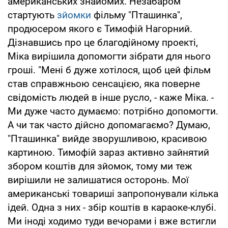
американських знайомих. Незабаром
стартують
зйомки
фільму "Пташинка",
продюсером якого є Тимофій Нагорний.
Дізнавшись про це благодійному проекті,
Міка вирішила допомогти зібрати для нього
гроші. "Мені б дуже хотілося, щоб цей фільм
став справжньою сенсацією, яка поверне
свідомість людей в інше русло, - каже Міка. -
Ми дуже часто думаємо: потрібно допомогти.
А чи так часто дійсно допомагаємо? Думаю,
"Пташинка" вийде зворушливою, красивою
картиною. Тимофій зараз активно зайнятий
збором коштів для зйомок, тому ми теж
вирішили не залишатися осторонь. Мої
американські товариші запропонували кілька
ідей. Одна з них - збір коштів в караоке-клубі.
Ми іноді ходимо туди вечорами і вже встигли