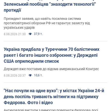
Зеленський пообіцяв "знаходити технології"
протидії
Президент заявив, що навіть посилена система
протиповітряної оборони РФ не гарантує захисту від
українських ударів
37,9 т.
8.08.2026 21:30
Україна придбала у Туреччини 70 балістичних
ракет і багато іншого озброєння: у Держдепі
США оприлюднили список
Держдеп вже поставив до відома американський Конгрес
10,6 т.
8.08.2026 20:37
"Нас почули на одне вухо": у містах України 24-й
день поспіль тривають мітинги на підтримку
Федорова. Фото і відео
Антиурядові виступи з вимогою повернути Федорова досі