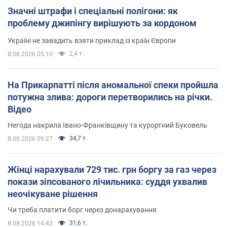
Значні штрафи і спеціальні полігони: як
проблему джипінгу вирішують за кордоном
Україні не завадить взяти приклад із країн Європи
2,4 т.
8.08.2026 05:10
На Прикарпатті після аномальної спеки пройшла
потужна злива: дороги перетворились на річки.
Відео
Негода накрила Івано-Франківщину та курортний Буковель
34,7 т.
8.08.2026 09:27
Жінці нарахували 729 тис. грн боргу за газ через
покази зіпсованого лічильника: суддя ухвалив
неочікуване рішення
Чи треба платити борг через донарахування
31,6 т.
8.08.2026 14:43