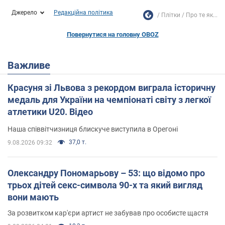
Джерело
Редакційна політика
Плітки
Про те як...
Повернутися на головну OBOZ
Важливе
Красуня зі Львова з рекордом виграла історичну
медаль для України на чемпіонаті світу з легкої
атлетики U20. Відео
Наша співвітчизниця блискуче виступила в Орегоні
37,0 т.
9.08.2026 09:32
Олександру Пономарьову – 53: що відомо про
трьох дітей секс-символа 90-х та який вигляд
вони мають
За розвитком кар'єри артист не забував про особисте щастя