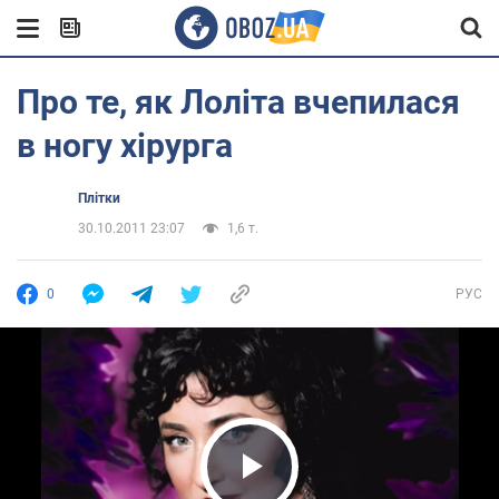
Про те, як Лоліта вчепилася
в ногу хірурга
Плітки
30.10.2011 23:07
1,6 т.
0
РУС