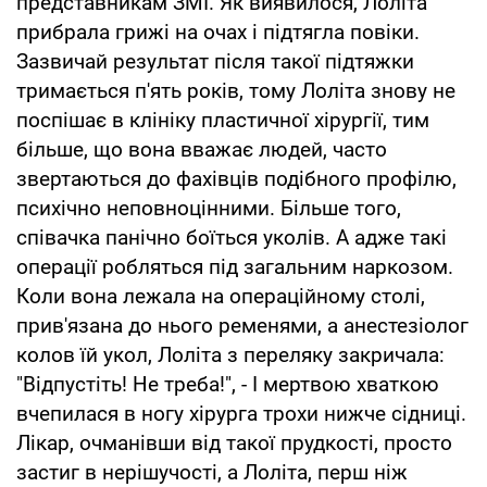
представникам ЗМІ. Як виявилося, Лоліта
прибрала грижі на очах і підтягла повіки.
Зазвичай результат після такої підтяжки
тримається п'ять років, тому Лоліта знову не
поспішає в клініку пластичної хірургії, тим
більше, що вона вважає людей, часто
звертаються до фахівців подібного профілю,
психічно неповноцінними. Більше того,
співачка панічно боїться уколів. А адже такі
операції робляться під загальним наркозом.
Коли вона лежала на операційному столі,
прив'язана до нього ременями, а анестезіолог
колов їй укол, Лоліта з переляку закричала:
"Відпустіть! Не треба!", - І мертвою хваткою
вчепилася в ногу хірурга трохи нижче сідниці.
Лікар, очманівши від такої прудкості, просто
застиг в нерішучості, а Лоліта, перш ніж