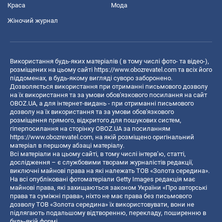
Краса
Мода
Жіночий журнал
Використання будь-яких матеріалів ( в тому числі фото- та відео-),
розміщених на цьому сайті
https://www.obozrevatel.com
та всіх його
піддоменах, в будь-якому вигляді суворо заборонено.
Дозволяється використання при отриманні письмового дозволу
на їх використання та за умови обов'язкового посилання на сайт
OBOZ.UA, а для інтернет-видань - при отриманні письмового
дозволу на їх використання та за умови обов'язкового
розміщення прямого, відкритого для пошукових систем,
гіперпосилання на сторінку OBOZ.UA за посиланням
https://www.obozrevatel.com
, на якій розміщено оригінальний
матеріал в першому абзаці матеріалу.
Всі матеріали на цьому сайті, в тому числі інтерв’ю, статті,
дослідження – є службовими творами журналістів редакції,
виключні майнові права на які належать ТОВ «Золота середина».
На всі опубліковані фотоматеріали Getty Images редакція має
майнові права, які захищаються законом України «Про авторські
права та суміжні права», ніхто не має права без письмового
дозволу ТОВ «Золота середина» їх використовувати, вони не
підлягають подальшому відтворенню, перекладу, поширенню в
будь-якій формі.