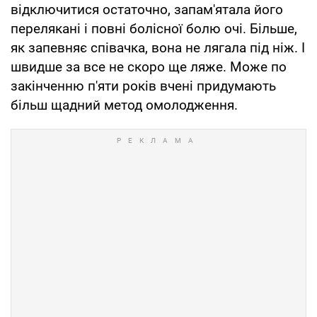
відключитися остаточно, запам'ятала його
перелякані і повні болісної болю очі. Більше,
як запевняє співачка, вона не лягала під ніж. І
швидше за все не скоро ще ляже. Може по
закінченню п'яти років вчені придумають
більш щадний метод омолодження.