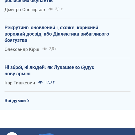
російських окупантів
Дмитро Снєгирьов
3,1 т.
Рекрутинг: оновлений і, схоже, корисний
ворожий досвід, або Діалектика вибагливого
боягузтва
Олександр Кірш
2,5 т.
Ні зброї, ні людей: як Лукашенко будує
нову армію
Ігар Тишкевич
17,0 т.
Всі думки