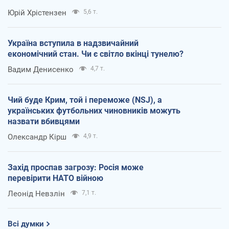
Юрій Хрістензен
5,6 т.
Україна вступила в надзвичайний
економічний стан. Чи є світло вкінці тунелю?
Вадим Денисенко
4,7 т.
Чий буде Крим, той і переможе (NSJ), а
українських футбольних чиновників можуть
назвати вбивцями
Олександр Кірш
4,9 т.
Захід проспав загрозу: Росія може
перевірити НАТО війною
Леонід Невзлін
7,1 т.
Всі думки