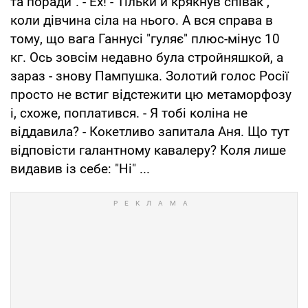
та поради". - Ех! - Тільки й крякнув співак ,
коли дівчина сіла на нього. А вся справа в
тому, що вага Ганнусі "гуляє" плюс-мінус 10
кг. Ось зовсім недавно була стройняшкой, а
зараз - знову Пампушка. Золотий голос Росії
просто не встиг відстежити цю метаморфозу
і, схоже, поплатився. - Я тобі коліна не
віддавила? - Кокетливо запитала Аня. Що тут
відповісти галантному кавалеру? Коля лише
видавив із себе: "Ні" ...