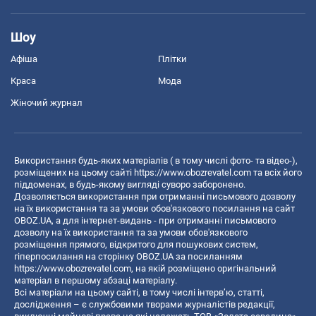
Шоу
Афіша
Плітки
Краса
Мода
Жіночий журнал
Використання будь-яких матеріалів ( в тому числі фото- та відео-),
розміщених на цьому сайті
https://www.obozrevatel.com
та всіх його
піддоменах, в будь-якому вигляді суворо заборонено.
Дозволяється використання при отриманні письмового дозволу
на їх використання та за умови обов'язкового посилання на сайт
OBOZ.UA, а для інтернет-видань - при отриманні письмового
дозволу на їх використання та за умови обов'язкового
розміщення прямого, відкритого для пошукових систем,
гіперпосилання на сторінку OBOZ.UA за посиланням
https://www.obozrevatel.com
, на якій розміщено оригінальний
матеріал в першому абзаці матеріалу.
Всі матеріали на цьому сайті, в тому числі інтерв’ю, статті,
дослідження – є службовими творами журналістів редакції,