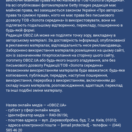
виключні майнові права на які належать ТОВ «Золота середина».
На всі опубліковані фотоматеріали Getty Images редакція має
майнові права, які захищаються законом України «Про авторські
права та суміжні права», ніхто не має права без письмового
дозволу ТОВ «Золота середина» їх використовувати, вони не
підлягають подальшому відтворенню, перекладу, поширенню в
будь-якій формі.
Редакція OBOZ.UA може не поділяти точку зору, викладену в
авторському матеріалі. За достовірність інформації, опублікованої
в рекламних матеріалах, відповідальність несе рекламодавець.
Заборонено використання матеріалів розміщених на цьому сайті,
хоч із зазначенням гіперпосилання на сторінку цього сайту,
логотипу OBOZ.UA або будь-якого іншого згадування, але без
письмового дозволу Редакції/ТОВ «Золота середина»
Незаконним використанням матеріалів буде вважатися: будь-яке
копiювання, публiкацiя, передрук, наступне поширення,
використання, переробка з використанням, включенням до
складу інших матеріалів, розповсюдження, адаптація, переклад
та інші подібні зміни матеріалу.
Назва онлайн медіа — «OBOZ.UA»
- суб'єкт у сфері онлайн медіа;
- ідентифікатор медіа — R40-06156;
- поштова адреса — вул. Деревообробна, буд. 7, м. Київ, 01013;
- адреса електронної пошти —
[email protected]
; - телефон — (044)
585 46 20