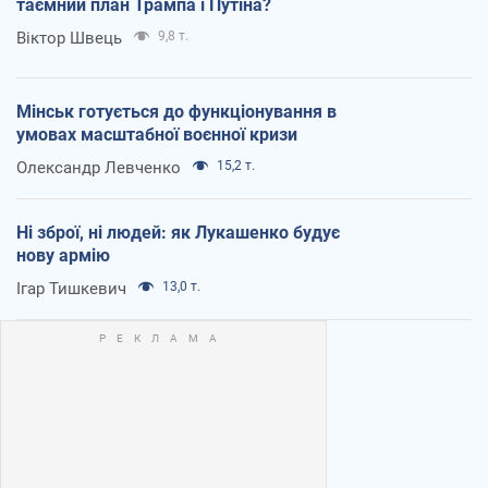
таємний план Трампа і Путіна?
Віктор Швець
9,8 т.
Мінськ готується до функціонування в
умовах масштабної воєнної кризи
Олександр Левченко
15,2 т.
Ні зброї, ні людей: як Лукашенко будує
нову армію
Ігар Тишкевич
13,0 т.