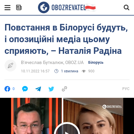
Повстання в Білорусі будуть,
і опозиційні медіа цьому
сприяють, – Наталія Радіна
В'ячеслав Буткалюк
OBOZ.UA
Білорусь
10.11.2022 16:57
1 хвилина
900
0
РУС