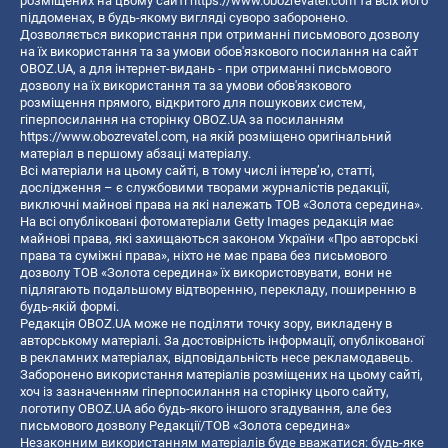
розміщених на цьому сайті
https://www.obozrevatel.com
та всіх його
піддоменах, в будь-якому вигляді суворо заборонено.
Дозволяється використання при отриманні письмового дозволу
на їх використання та за умови обов'язкового посилання на сайт
OBOZ.UA, а для інтернет-видань - при отриманні письмового
дозволу на їх використання та за умови обов'язкового
розміщення прямого, відкритого для пошукових систем,
гіперпосилання на сторінку OBOZ.UA за посиланням
https://www.obozrevatel.com
, на якій розміщено оригінальний
матеріал в першому абзаці матеріалу.
Всі матеріали на цьому сайті, в тому числі інтерв’ю, статті,
дослідження – є службовими творами журналістів редакції,
виключні майнові права на які належать ТОВ «Золота середина».
На всі опубліковані фотоматеріали Getty Images редакція має
майнові права, які захищаються законом України «Про авторські
права та суміжні права», ніхто не має права без письмового
дозволу ТОВ «Золота середина» їх використовувати, вони не
підлягають подальшому відтворенню, перекладу, поширенню в
будь-якій формі.
Редакція OBOZ.UA може не поділяти точку зору, викладену в
авторському матеріалі. За достовірність інформації, опублікованої
в рекламних матеріалах, відповідальність несе рекламодавець.
Заборонено використання матеріалів розміщених на цьому сайті,
хоч із зазначенням гіперпосилання на сторінку цього сайту,
логотипу OBOZ.UA або будь-якого іншого згадування, але без
письмового дозволу Редакції/ТОВ «Золота середина»
Незаконним використанням матеріалів буде вважатися: будь-яке