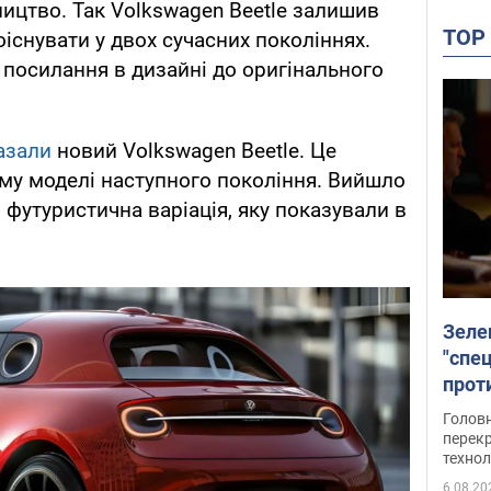
ицтво. Так Volkswagen Beetle залишив
TO
оіснувати у двох сучасних поколіннях.
посилання в дизайні до оригінального
азали
новий Volkswagen Beetle. Це
му моделі наступного покоління. Вийшло
 футуристична варіація, яку показували в
Зеле
"спе
проти
през
Головн
перекр
технол
6.08.20