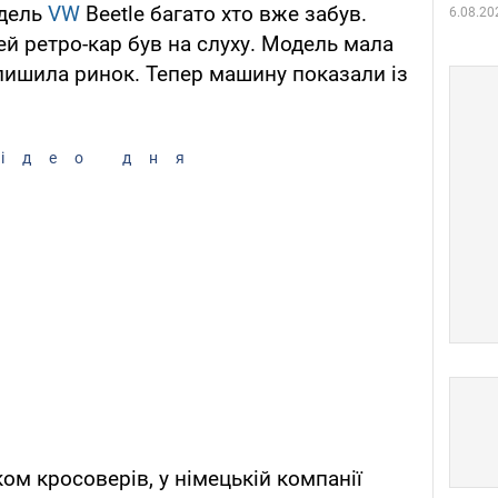
одель
VW
Beetle багато хто вже забув.
6.08.20
ей ретро-кар був на слуху. Модель мала
алишила ринок. Тепер машину показали із
ідео дня
ом кросоверів, у німецькій компанії