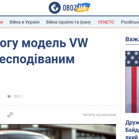
ни
Війна в Україні
Війна Ізраїлю та Ірану
VENETO
Російськ
Важ
рогу модель VW
несподіваним
а
3,9 т.
Читать на русском
Друж
Байд
який