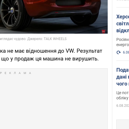
Херс
світл
відк
енер
Росія
енерго
яка не має відношення до VW. Результат
6.0
, що у продаж ця машина не вирушить.
Пода
дані 
чого
Це пот
обліку
6.08.20