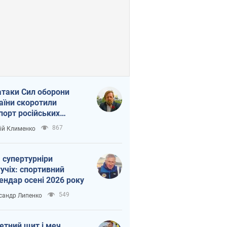
атаки Сил оборони
аїни скоротили
порт російських
топродуктів
867
ій Клименко
 супертурніри
учіх: спортивний
ендар осені 2026 року
549
сандр Липенко
етний щит і меч