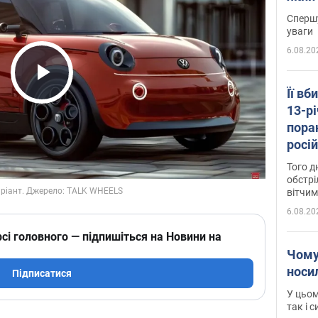
"агр
Спершу
уваги
6.08.20
Play Video
Її вб
13-рі
пора
росій
Сумщ
Того д
обстрі
вітчим
6.08.20
сі головного — підпишіться на Новини на
Чому
носи
Підписатися
У цьом
так і 