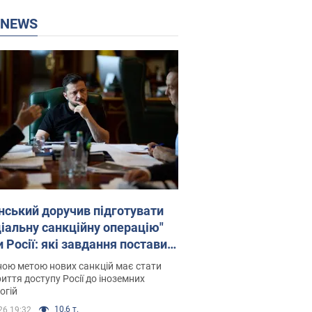
P NEWS
нський доручив підготувати
ціальну санкційну операцію"
 Росії: які завдання поставив
идент. Фото
ою метою нових санкцій має стати
иття доступу Росії до іноземних
огій
10,6 т.
26 19:32