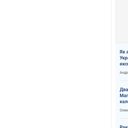
Як 
Укр
екс
наф
Андр
Два
Маг
кал
Олек
Рак