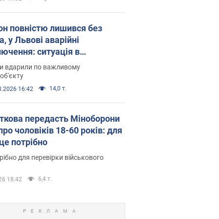
он повністю лишився без
а, у Львові аварійні
лючення: ситуація в
госистемі 6 серпня
ни вдарили по важливому
об'єкту
14,0 т.
8.2026 16:42
ткова передасть Міноборони
про чоловіків 18-60 років: для
 це потрібно
рібно для перевірки військового
6,4 т.
26 18:42