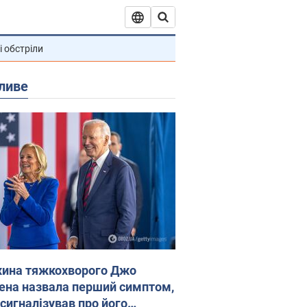
і обстріли
ливе
ина тяжкохворого Джо
ена назвала перший симптом,
 сигналізував про його