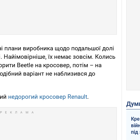
чі плани виробника щодо подальшої долі
. Найімовірніше, їх немає зовсім. Колись
рити Beetle на кросовер, потім – на
одібний варіант не наблизився до
вий
недорогий кросовер Renault
.
Дум
Кре
вій
під
кри