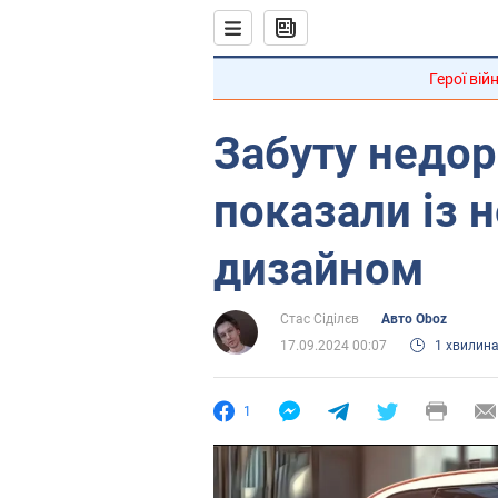
Герої вій
Забуту недо
показали із 
дизайном
Стас Сіділєв
Авто Oboz
17.09.2024 00:07
1 хвилин
1