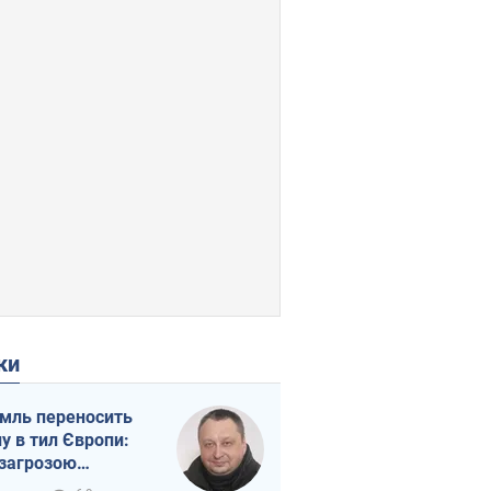
ки
мль переносить
ну в тил Європи:
 загрозою
тична логістика