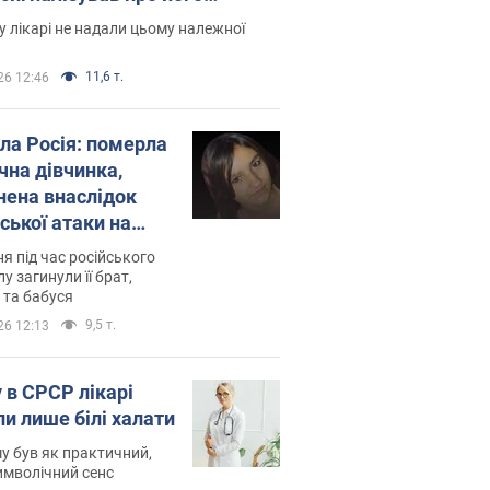
есивний" рак
 лікарі не надали цьому належної
11,6 т.
26 12:46
ила Росія: померла
чна дівчинка,
нена внаслідок
ської атаки на
ину. Фото
ня під час російського
лу загинули її брат,
 та бабуся
9,5 т.
26 12:13
 в СРСР лікарі
ли лише білі халати
у був як практичний,
символічний сенс