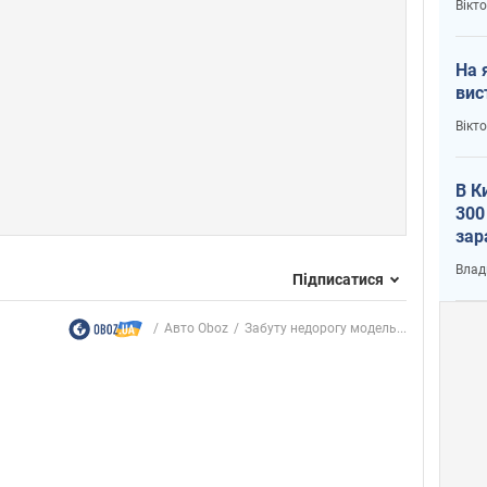
Вікт
На 
вис
Вікт
В К
300
зар
всу
Влад
Підписатися
Авто Oboz
Забуту недорогу модель...