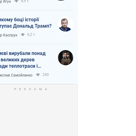
6,9 т.
ор Ягун
якому боці історії
тупає Дональд Трамп?
6,2 т.
ор Каспрук
иєві вирубали понад
 великих дерев
ади теплотраси і
переч Генплану
240
ислав Самойленко