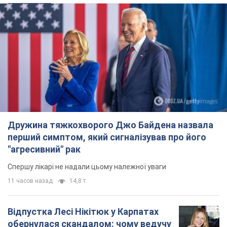
Дружина тяжкохворого Джо Байдена назвала
перший симптом, який сигналізував про його
"агресивний" рак
Спершу лікарі не надали цьому належної уваги
11 часов назад
14,8 т.
Відпустка Лесі Нікітюк у Карпатах
обернулася скандалом: чому ведучу