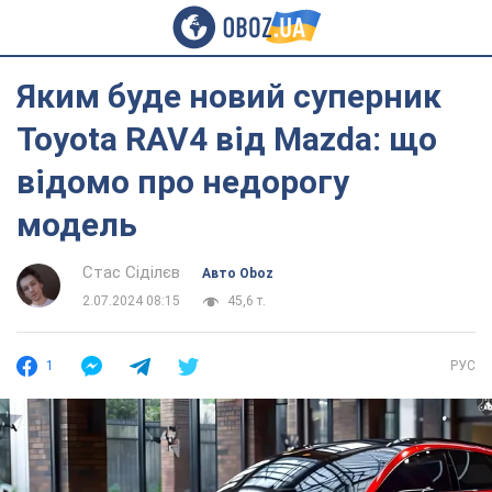
Яким буде новий суперник
Toyota RAV4 від Mazda: що
відомо про недорогу
модель
Стас Сіділєв
Авто Oboz
2.07.2024 08:15
45,6 т.
1
РУС