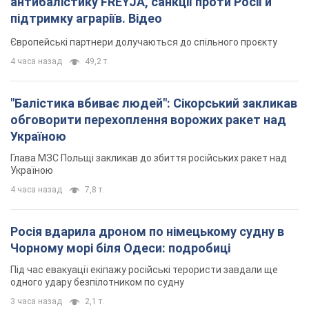
антибалістику FREYJA, санкції проти Росії й
підтримку аграріїв. Відео
Європейські партнери долучаються до спільного проєкту
4 часа назад
49,2 т.
"Балістика вбиває людей": Сікорський закликав
обговорити перехоплення ворожих ракет над
Україною
Глава МЗС Польщі закликав до збиття російських ракет над
Україною
4 часа назад
7,8 т.
Росія вдарила дроном по німецькому судну в
Чорному морі біля Одеси: подробиці
Під час евакуації екіпажу російські терористи завдали ще
одного удару безпілотником по судну
3 часа назад
2,1 т.